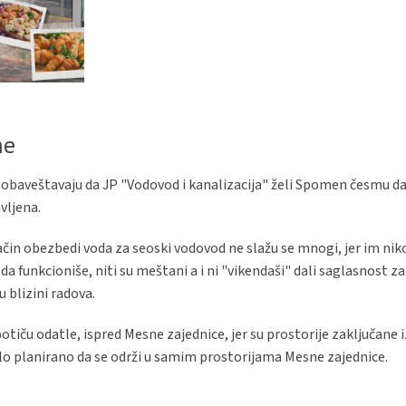
me
 obaveštavaju da JP "Vodovod i kanalizacija" želi Spomen česmu da
vljena.
ačin obezbedi voda za seoski vodovod ne slažu se mnogi, jer im nik
m da funkcioniše, niti su meštani a i ni "vikendaši" dali saglasnost z
 blizini radova.
tiču odatle, ispred Mesne zajednice, jer su prostorije zaključane i
bilo planirano da se održi u samim prostorijama Mesne zajednice.