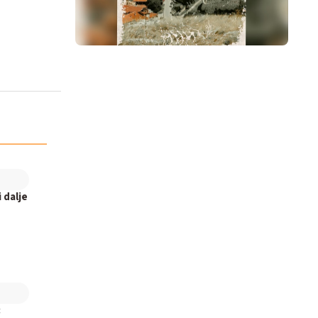
 dalje
: