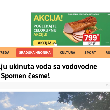
oćanaca? Kako su krupni pr
VREDA
GRADSKA HRONIKA
KULTURA
SPORT
RU
lju ukinuta voda sa vodovodne
z Spomen česme!
Pir