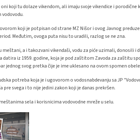
oni koji tu dolaze vikendom, ali imaju svoje vikendice i porodične 
m vodovodu.
 ugovorom koji je potpisan od strane MZ Nišor i ovog Javnog preduzeć
riod. Međutim, ovoga puta nisu to uradili, razlog se ne zna.
eštani, a i takozvani vikendaši, vodu za piće uzimali, donosili i d
ja datira iz 1959. godine, koja je pod zaštitom Zavoda za zaštitu s
la bar jednog svog pretka čije je ime uklesano na ovom spomen obele
ljudska potreba koja je i ugovorom o vodosnabdevanju sa JP "Vodovo
pre svega i to nije jedini zakon koji je danas prekršen.
o meštanima sela i korisnicima vodovodne mreže u selu.