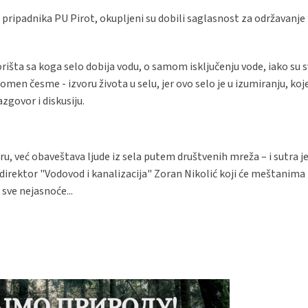
 pripadnika PU Pirot, okupljeni su dobili saglasnost za održavanje
šta sa koga selo dobija vodu, o samom isključenju vode, iako su sv
men česme - izvoru života u selu, jer ovo selo je u izumiranju, koj
zgovor i diskusiju.
u, već obaveštava ljude iz sela putem društvenih mreža – i sutra je
direktor "Vodovod i kanalizacija" Zoran Nikolić koji će meštanima 
 sve nejasnoće...