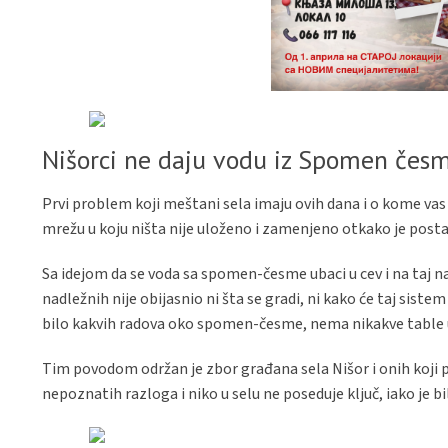
Nišorci ne daju vodu iz Spomen čes
Prvi problem koji meštani sela imaju ovih dana i o kome vas
mrežu u koju ništa nije uloženo i zamenjeno otkako je posta
Sa idejom da se voda sa spomen-česme ubaci u cev i na taj n
nadležnih nije obijasnio ni šta se gradi, ni kako će taj siste
bilo kakvih radova oko spomen-česme, nema nikakve table u
Tim povodom održan je zbor građana sela Nišor i onih koji po
nepoznatih razloga i niko u selu ne poseduje ključ, iako je 