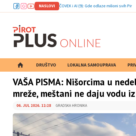
NASLOVI
ČOVEK i AI (9): Gde odlaze milioni svih Pir
DRUŠTVO
LOKALNA SAMOUPRAVA
PRETRAGA
PRI
VAŠA PISMA: Nišorcima u nede
mreže, meštani ne daju vodu i
06. JUL 2026. 12:28
GRADSKA HRONIKA