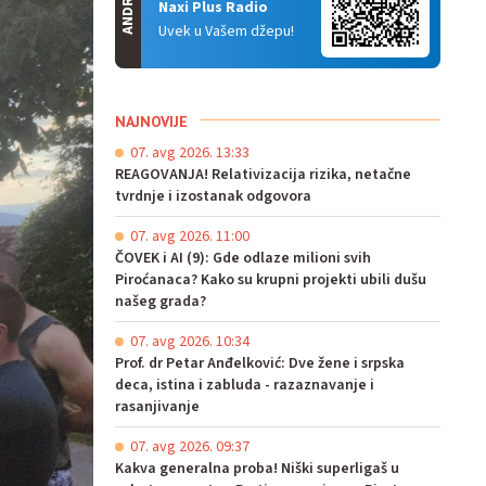
ANDROID
Naxi Plus Radio
Uvek u Vašem džepu!
NAJNOVIJE
07. avg 2026. 13:33
REAGOVANJA! Relativizacija rizika, netačne
tvrdnje i izostanak odgovora
07. avg 2026. 11:00
ČOVEK i AI (9): Gde odlaze milioni svih
Piroćanaca? Kako su krupni projekti ubili dušu
našeg grada?
07. avg 2026. 10:34
Prof. dr Petar Anđelković: Dve žene i srpska
deca, istina i zabluda - razaznavanje i
rasanjivanje
07. avg 2026. 09:37
Kakva generalna proba! Niški superligaš u