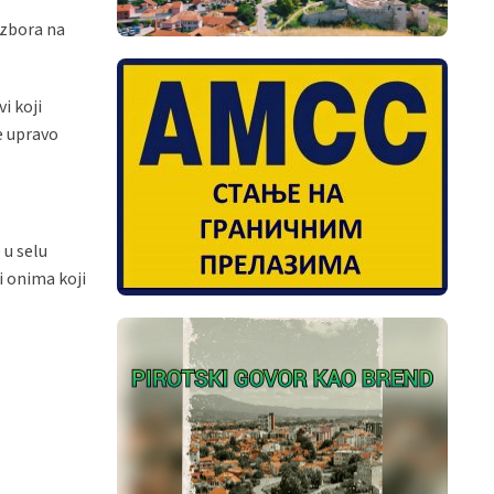
 zbora na
i koji
e upravo
 u selu
i onima koji