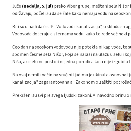
Juče
(nedelja, 5. jul)
preko Viber grupe, meštani sela Nišor i 
održavaju, počeli su da se žale kako nemaju vodu na seosko
Bili su u nadi da će JP "Vodovod i kanalizacija", u skladu sa
Vodovoda doteraju cisternama vodu, kako to rade već neki pe
Ceo dan na seoskom vodovodu nije potekla ni kap vode, te su m
spomen česme sela Nišor, koja se nalazi na ulazu u selu i ko
Niša, a u selu ne postoji ni jedna porodica koja nije izgubi
Na ovaj nemili način na vrućini ljudima je ukinuta osnovna 
kanalizacija" zagarantovana a i Zakonom o zaštiti potrošača 
Prekršeni su svi pre svega ljudski zakoni. A navodno brinu 