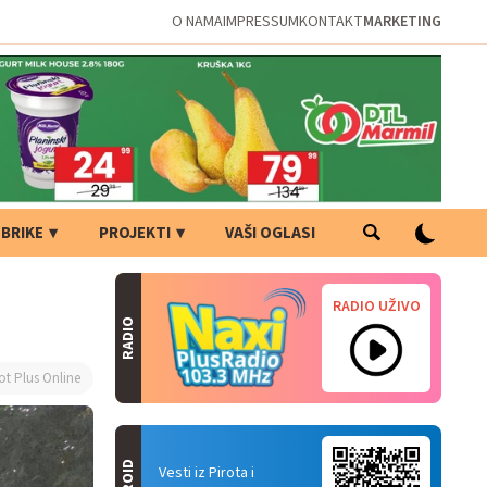
O NAMA
IMPRESSUM
KONTAKT
MARKETING
BRIKE
PROJEKTI
VAŠI OGLASI
RADIO UŽIVO
RADIO
ot Plus Online
Vesti iz Pirota i