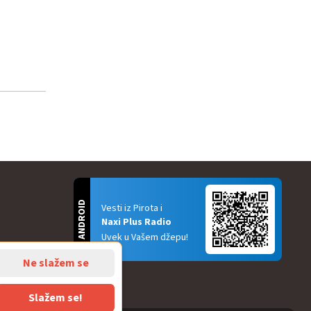
ANDROID
Vesti iz Pirota i
Naxi Plus Radio
Uvek u Vašem džepu!
Ne slažem se
Slažem se!