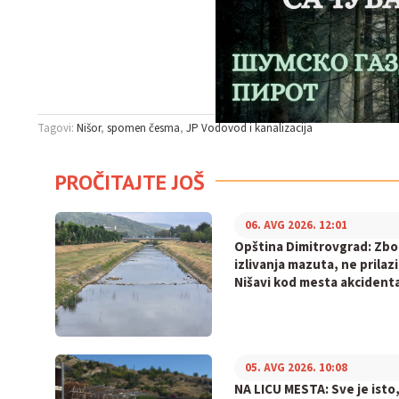
Tagovi:
Nišor
spomen česma
JP Vodovod i kanalizacija
PROČITAJTE JOŠ
06. AVG 2026. 12:01
Opština Dimitrovgrad: Zb
izlivanja mazuta, ne prilaz
Nišavi kod mesta akcident
05. AVG 2026. 10:08
NA LICU MESTA: Sve je isto