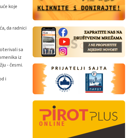
kuće koje
a, da radnici
oterivali sa
pomenika iz
žju - česmi.
d i