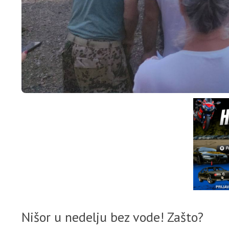
Nišor u nedelju bez vode! Zašto?