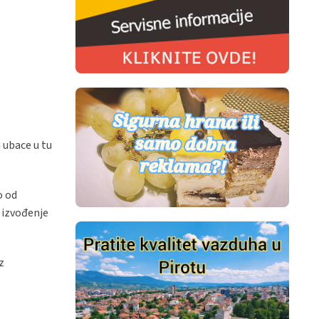
 ubace u tu
o od
a izvođenje
z