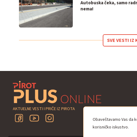
Autobuska čeka, samo rad
nema!
SVE VESTI I
AKTUELNE VESTI I PRIČE IZ PIROTA
Obaveštavamo Vas da kor
korisničko iskustvo.