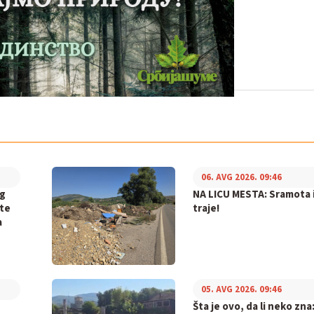
06. AVG 2026. 09:46
og
NA LICU MESTA: Sramota i
ite
traje!
a
05. AVG 2026. 09:46
,
Šta je ovo, da li neko zna