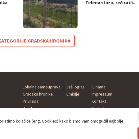
nika
Zelena staza, rečica ili...
Z KATEGORIJE GRADSKA HRONIKA
Lokalna samouprava
Vaši oglasi
O nama
Gradska hronika
Emisije
Impressum
Privreda
Kontakt
Društvo
Marketing
Kultura
istimo kolačiće (eng. Cookies) kako bismo Vam omogućili najbolje
Sport