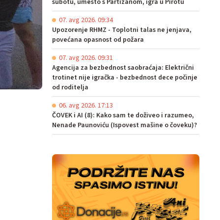
subotu, umesto s Partizanom, igra u Pirotu
07. avg 2026. 09:34
Upozorenje RHMZ - Toplotni talas ne jenjava,
povećana opasnost od požara
07. avg 2026. 09:31
Agencija za bezbednost saobraćaja: Električni
trotinet nije igračka - bezbednost dece počinje
od roditelja
06. avg 2026. 17:13
ČOVEK i AI (8): Kako sam te doživeo i razumeo,
Nenade Paunoviću (Ispovest mašine o čoveku)?