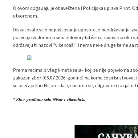
O ovom događaju je obaveštena i Policijska uprava Pirot. Od
otvorenom.
Diskutovalo se o nepoštovanju ugovora, o neodržavanju izvori
poseduju vodomer u selu redovni platiše i o radovima oko spo
održavaju ti nazovi "vikendaši” i nema neke druge teme za ra
Prema recima bivšeg kmeta sela– koji se nije pojavio na zbor
zakazan zbor (06.07.2026. godine) na kome će prisustvovati 
se osećaju kao Nišorci dati, nadamo se, odgovore i razjasniti
* Zbor građana sela Nišor i vikendaša