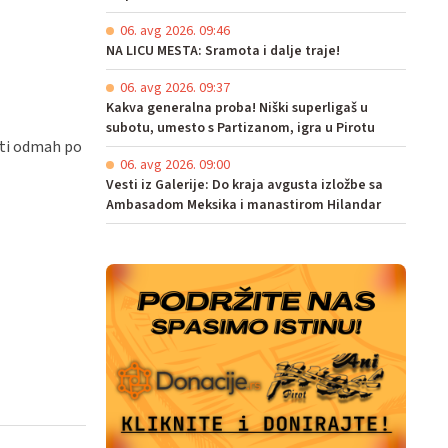
06. avg 2026. 09:46
NA LICU MESTA: Sramota i dalje traje!
06. avg 2026. 09:37
Kakva generalna proba! Niški superligaš u
subotu, umesto s Partizanom, igra u Pirotu
ati odmah po
06. avg 2026. 09:00
Vesti iz Galerije: Do kraja avgusta izložbe sa
Ambasadom Meksika i manastirom Hilandar