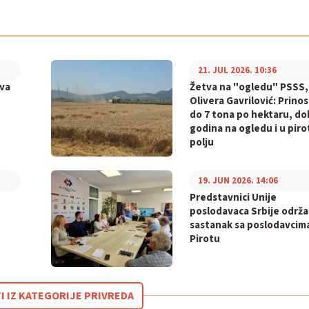
21. JUL 2026. 10:36
va
Žetva na "ogledu" PSSS,
Olivera Gavrilović: Prinos
do 7 tona po hektaru, do
godina na ogledu i u pir
polju
19. JUN 2026. 14:06
Predstavnici Unije
poslodavaca Srbije održa
sastanak sa poslodavcim
Pirotu
I IZ KATEGORIJE PRIVREDA