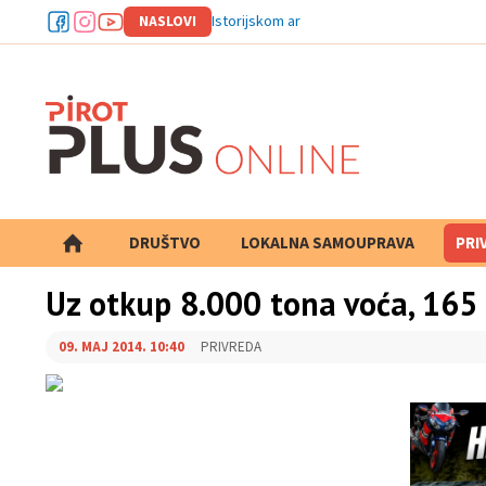
NASLOVI
Istorijskom arhivu Pirot odobre
DRUŠTVO
LOKALNA SAMOUPRAVA
PRETRAGA
PRI
Uz otkup 8.000 tona voća, 165
09. MAJ 2014. 10:40
PRIVREDA