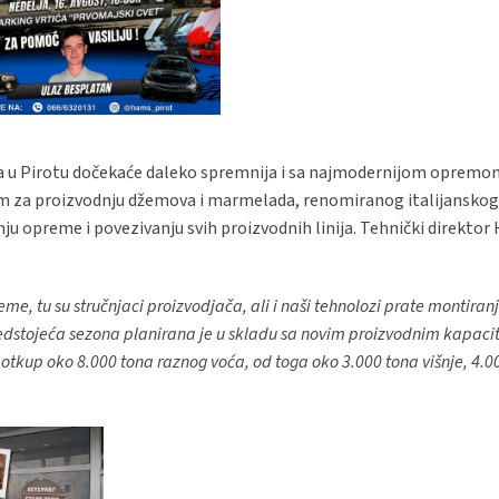
njača u Pirotu dočekaće daleko spremnija i sa najmodernijom oprem
om za proizvodnju džemova i marmelada, renomiranog italijanskog
nju opreme i povezivanju svih proizvodnih linija. Tehnički direktor
me, tu su stručnjaci proizvodjača, ali i naši tehnolozi prate montiran
stojeća sezona planirana je u skladu sa novim proizvodnim kapaci
otkup oko 8.000 tona raznog voća, od toga oko 3.000 tona višnje, 4.00