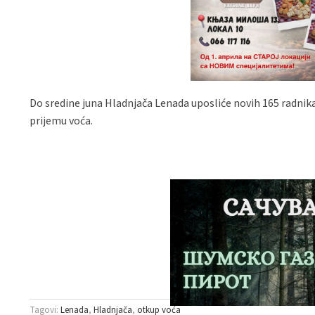
Do sredine juna Hladnjača Lenada uposliće novih 165 radnik
prijemu voća.
Tagovi:
Lenada
Hladnjača
otkup voća