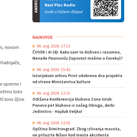
ANDROID
Naxi Plus Radio
Uvek u Vašem džepu!
NAJNOVIJE
06. avg 2026. 17:13
om, novom
ČOVEK i AI (8): Kako sam te doživeo i razumeo,
Nenade Paunoviću (Ispovest mašine o čoveku)?
 Hladnjače,
06. avg 2026. 15:42
Istorijskom arhivu Pirot odobrena dva projekta
od strane Ministarstva kulture
je opreme i
tetima tako
06. avg 2026. 12:31
0 tona šljive
Održana Konferencija klubova Zone Istok:
Ponovo pet klubova iz našeg Okruga, derbi
Jedinstvo - Hajduk Veljko!
06. avg 2026. 12:01
Opština Dimitrovgrad: Zbog izlivanja mazuta,
ne prilazite Nišavi kod mesta akcidenta