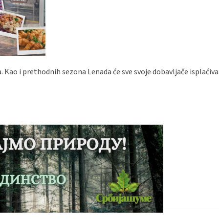
a. Kao i prethodnih sezona Lenada će sve svoje dobavljače isplaćiv