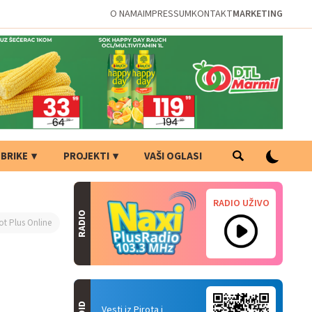
O NAMA
IMPRESSUM
KONTAKT
MARKETING
BRIKE
PROJEKTI
VAŠI OGLASI
RADIO UŽIVO
RADIO
ot Plus Online
Vesti iz Pirota i