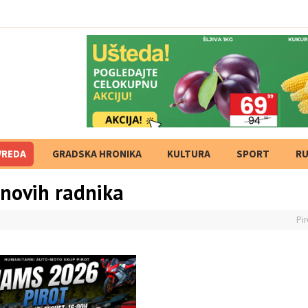
VREDA
GRADSKA HRONIKA
KULTURA
SPORT
RU
 novih radnika
Pir