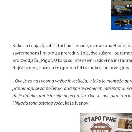
Kako su i najavljivali čelni ljudi Lenade, ovu sezonu Hlad
savremenom linijom za preradu višnje, dve sušare i oprem
proizvodjača „Pigo“. U toku su intenzivni radovi na instalira
Rajča Ivanov, kaže da će oprema biti u funkciji od prvog juna.
-
Ovo je za nas veoma važna investicija, u toku je montaža opre
pripremaju se za početak rada na savremenim mašinama. Pred
da je daleko ambicioznija nego prošla. Ove sezone planiran je 
I hiljadu tona ostalog voća
, kaže Ivanov.