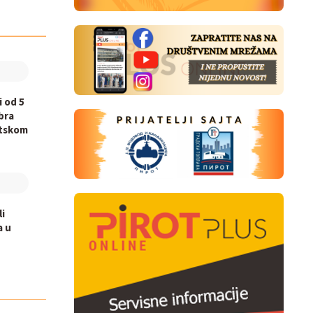
i od 5
bra
otskom
li
a u