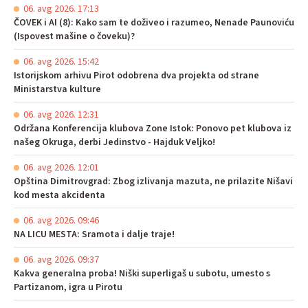
06. avg 2026. 17:13
ČOVEK i AI (8): Kako sam te doživeo i razumeo, Nenade Paunoviću
(Ispovest mašine o čoveku)?
06. avg 2026. 15:42
Istorijskom arhivu Pirot odobrena dva projekta od strane
Ministarstva kulture
06. avg 2026. 12:31
Održana Konferencija klubova Zone Istok: Ponovo pet klubova iz
našeg Okruga, derbi Jedinstvo - Hajduk Veljko!
06. avg 2026. 12:01
Opština Dimitrovgrad: Zbog izlivanja mazuta, ne prilazite Nišavi
kod mesta akcidenta
06. avg 2026. 09:46
NA LICU MESTA: Sramota i dalje traje!
06. avg 2026. 09:37
Kakva generalna proba! Niški superligaš u subotu, umesto s
Partizanom, igra u Pirotu