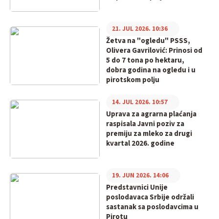
21. JUL 2026. 10:36
Žetva na "ogledu" PSSS,
Olivera Gavrilović: Prinosi od
5 do 7 tona po hektaru,
dobra godina na ogledu i u
pirotskom polju
14. JUL 2026. 10:57
Uprava za agrarna plaćanja
raspisala Javni poziv za
premiju za mleko za drugi
kvartal 2026. godine
19. JUN 2026. 14:06
Predstavnici Unije
poslodavaca Srbije održali
sastanak sa poslodavcima u
Pirotu