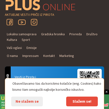
AKTUELNE VESTI I PRIČE IZ PIROTA
Lokalna samouprava
Gradska hronika
Privreda
Društvo
Kultura
Sport
Vaši oglasi
Emisije
O nama
Impressum
Kontakt
Marketing
ANDROID
Vesti iz Pirota i
Naxi Plus Radio
Obaveštavamo Vas da koristimo kolačiće (eng. Cookies) kako
Uvek u Vašem džepu!
bismo Vam omogućili najbolje korisničko iskustvo.
×
Ne slažem se
Slažem se!
© Pirot plus online - internet portal. Sva prava zadržana.