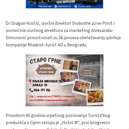
Dr Dragan Kostić, izvršni direktor Slobodne zone Pirot i
pomoćnik izvršnog direktora za marketing Aleksandar
Simonović prisustvovali su 26.januara obeležavanju jubileja
kompanije Mladost-turist AD u Beogradu.
Povodom 40 godina uspešnog poslovanja Turističkog
preduzeća u čijem sklopu je „Hotel M“, prvi kongresni