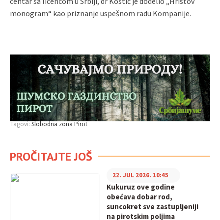
centar sa licencom u Srbiji, dr Kostić je dodelio „Hristov
monogram“ kao priznanje uspešnom radu Kompanije.
Tagovi:
Slobodna zona Pirot
PROČITAJTE JOŠ
22. JUL 2026. 10:45
Kukuruz ove godine
obećava dobar rod,
suncokret sve zastupljeniji
na pirotskim poljima