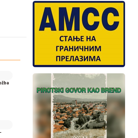
ložba
-