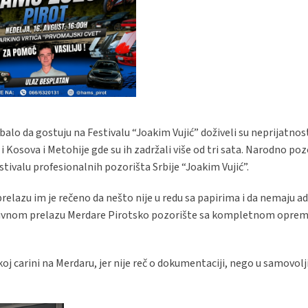
alo da gostuju na Festivalu “Joakim Vujić” doživeli su neprijatnos
osova i Metohije gde su ih zadržali više od tri sata. Narodno pozo
estivalu profesionalnih pozorišta Srbije “Joakim Vujić”.
relazu im je rečeno da nešto nije u redu sa papirima i da nemaju 
rativnom prelazu Merdare Pirotsko pozorište sa kompletnom opre
 carini na Merdaru, jer nije reč o dokumentaciji, nego u samovolj