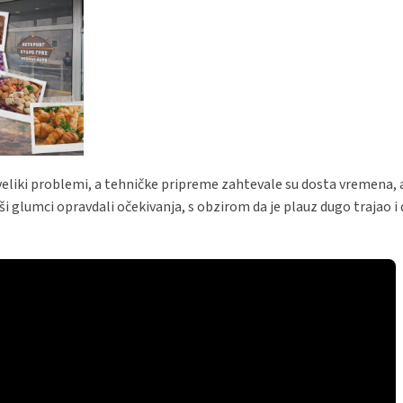
eliki problemi, a tehničke pripreme zahtevale su dosta vremena, al
i glumci opravdali očekivanja, s obzirom da je plauz dugo trajao i d