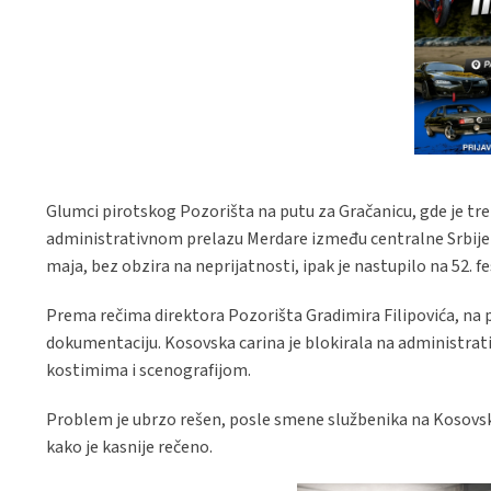
Glumci pirotskog Pozorišta na putu za Gračanicu, gde je treb
administrativnom prelazu Merdare između centralne Srbije i K
maja, bez obzira na neprijatnosti, ipak je nastupilo na 52. f
Prema rečima direktora Pozorišta Gradimira Filipovića, na p
dokumentaciju. Kosovska carina je blokirala na administ
kostimima i scenografijom.
Problem je ubrzo rešen, posle smene službenika na Kosovskoj
kako je kasnije rečeno.