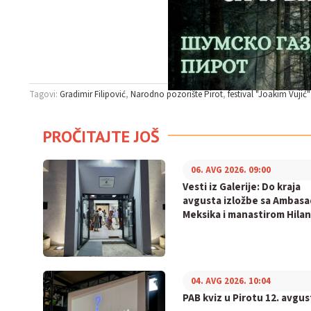
Tagovi:
Gradimir Filipović
Narodno pozorište Pirot
festival "Joakim Vujić"
PROČITAJTE JOŠ
06. AVG 2026. 09:00
Vesti iz Galerije: Do kraja
avgusta izložbe sa Ambas
Meksika i manastirom Hila
04. AVG 2026. 10:04
PAB kviz u Pirotu 12. avgus