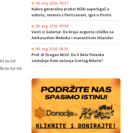
06. avg 2026. 09:37
Kakva generalna proba! Niški superligaš u
subotu, umesto s Partizanom, igra u Pirotu
06. avg 2026. 09:00
Vesti iz Galerije: Do kraja avgusta izložbe sa
Ambasadom Meksika i manastirom Hilandar
06. avg 2026. 08:58
Prof. dr Dragan Mitić: Da li Bela Palanka
i su svi
zaslužuje Dom sećanja Svetog Nikete?
a su svi na