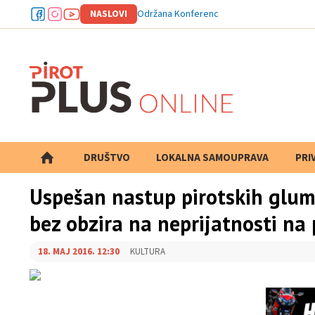
NASLOVI
Opština Dim
DRUŠTVO
LOKALNA SAMOUPRAVA
PRETRAGA
PRI
Uspešan nastup pirotskih gluma
bez obzira na neprijatnosti na
18. MAJ 2016. 12:30
KULTURA