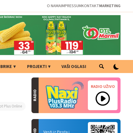
O NAMA
IMPRESSUM
KONTAKT
MARKETING
BRIKE
PROJEKTI
VAŠI OGLASI
RADIO UŽIVO
RADIO
ot Plus Online
Vesti iz Pirota i