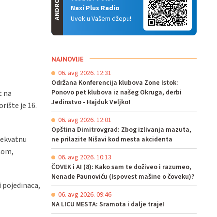
ANDROID
Naxi Plus Radio
Uvek u Vašem džepu!
NAJNOVIJE
06. avg 2026. 12:31
Održana Konferencija klubova Zone Istok:
Ponovo pet klubova iz našeg Okruga, derbi
t na
Jedinstvo - Hajduk Veljko!
rište je 16.
06. avg 2026. 12:01
Opština Dimitrovgrad: Zbog izlivanja mazuta,
adekvatnu
ne prilazite Nišavi kod mesta akcidenta
mom,
06. avg 2026. 10:13
ČOVEK i AI (8): Kako sam te doživeo i razumeo,
Nenade Paunoviću (Ispovest mašine o čoveku)?
i pojedinaca,
06. avg 2026. 09:46
NA LICU MESTA: Sramota i dalje traje!