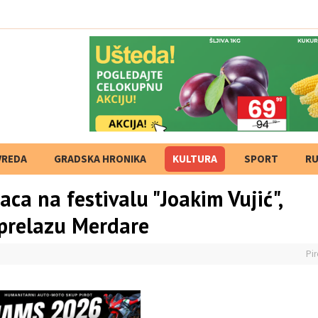
VREDA
GRADSKA HRONIKA
KULTURA
SPORT
RU
ca na festivalu "Joakim Vujić",
 prelazu Merdare
Pir