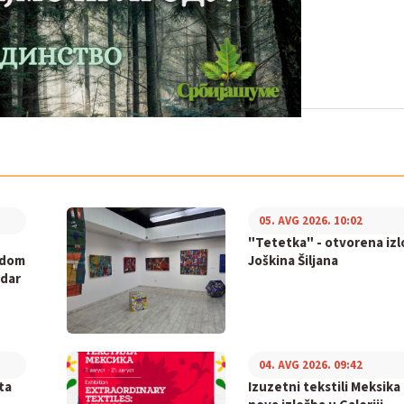
05. AVG 2026. 10:02
"Tetetka" - otvorena iz
adom
Joškina Šiljana
ndar
04. AVG 2026. 09:42
ta
Izuzetni tekstili Meksika 