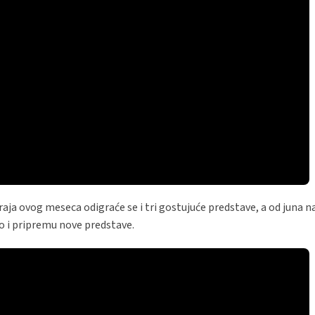
ja ovog meseca odigraće se i tri gostujuće predstave, a od juna 
io i pripremu nove predstave.