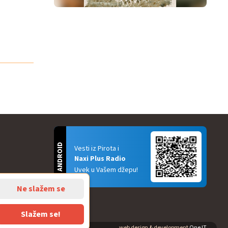
ANDROID
Vesti iz Pirota i
Naxi Plus Radio
Uvek u Vašem džepu!
Ne slažem se
Slažem se!
web design & development
One IT