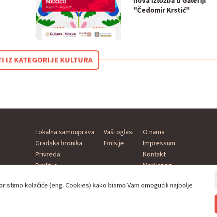
nova izložba u Galeriji
"Čedomir Krstić"
TI IZ KATEGORIJE KULTURA
Lokalna samouprava
Vaši oglasi
O nama
Gradska hronika
Emisije
Impressum
Privreda
Kontakt
Društvo
Marketing
Kultura
istimo kolačiće (eng. Cookies) kako bismo Vam omogućili najbolje
Sport