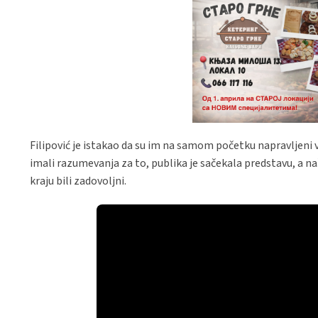
Filipović je istakao da su im na samom početku napravljeni v
imali razumevanja za to, publika je sačekala predstavu, a naš
kraju bili zadovoljni.