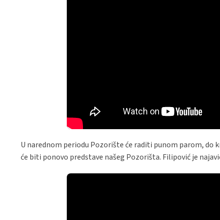
U narednom periodu Pozorište će raditi punom parom, do kra
će biti ponovo predstave našeg Pozorišta. Filipović je najav