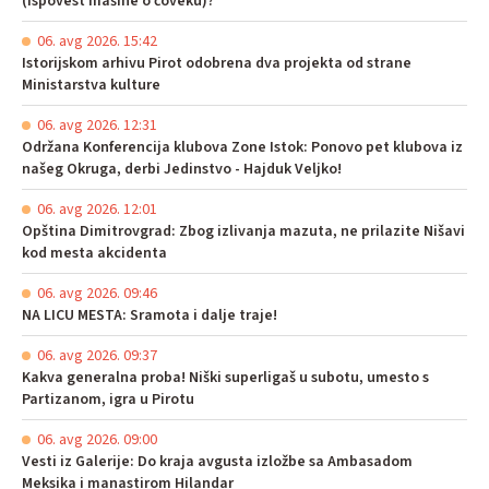
(Ispovest mašine o čoveku)?
06. avg 2026. 15:42
Istorijskom arhivu Pirot odobrena dva projekta od strane
Ministarstva kulture
06. avg 2026. 12:31
Održana Konferencija klubova Zone Istok: Ponovo pet klubova iz
našeg Okruga, derbi Jedinstvo - Hajduk Veljko!
06. avg 2026. 12:01
Opština Dimitrovgrad: Zbog izlivanja mazuta, ne prilazite Nišavi
kod mesta akcidenta
06. avg 2026. 09:46
NA LICU MESTA: Sramota i dalje traje!
06. avg 2026. 09:37
Kakva generalna proba! Niški superligaš u subotu, umesto s
Partizanom, igra u Pirotu
06. avg 2026. 09:00
Vesti iz Galerije: Do kraja avgusta izložbe sa Ambasadom
Meksika i manastirom Hilandar