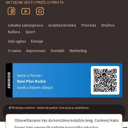
AKTUELNE VESTI I PRIČE IZ PIROTA
Lokalna samouprava
Gradska hronika
Privreda
Društvo
Kultura
Sport
Vaši oglasi
Emisije
O nama
Impressum
Kontakt
Marketing
ANDROID
Vesti iz Pirota i
Naxi Plus Radio
Uvek u Vašem džepu!
© Pirot plus online - internet portal. Sva prava zadržana.
web design & development
One IT
Obaveštavamo Vas da koristimo kolačiće (eng. Cookies) kako
bismo Vam omogućili najbolje korisničko iskustvo.