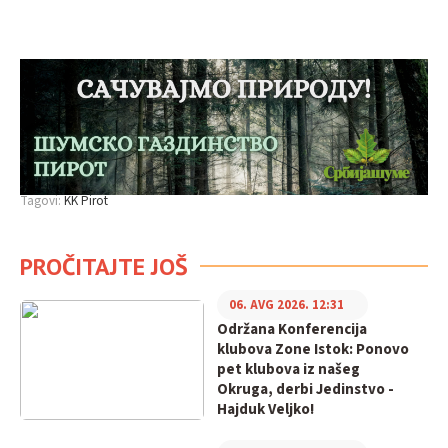
Tagovi:
KK Pirot
PROČITAJTE JOŠ
06. AVG 2026. 12:31
Održana Konferencija
klubova Zone Istok: Ponovo
pet klubova iz našeg
Okruga, derbi Jedinstvo -
Hajduk Veljko!