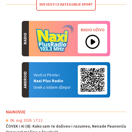
SVE VESTI IZ KATEGORIJE SPORT
RADIO UŽIVO
RADIO
ANDROID
Vesti iz Pirota i
Naxi Plus Radio
Uvek u Vašem džepu!
NAJNOVIJE
06. avg 2026. 17:13
ČOVEK i AI (8): Kako sam te doživeo i razumeo, Nenade Paunoviću