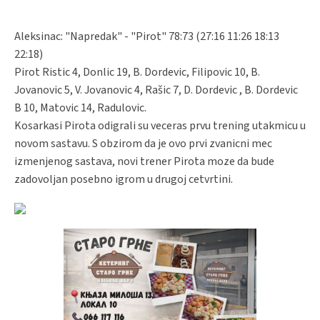
Aleksinac: "Napredak" - "Pirot" 78:73 (27:16 11:26 18:13
22:18)
Pirot Ristic 4, Donlic 19, B. Dordevic, Filipovic 10, B.
Jovanovic 5, V. Jovanovic 4, Rašic 7, D. Dordevic , B. Dordevic
B 10, Matovic 14, Radulovic.
Kosarkasi Pirota odigrali su veceras prvu trening utakmicu u
novom sastavu. S obzirom da je ovo prvi zvanicni mec
izmenjenog sastava, novi trener Pirota moze da bude
zadovoljan posebno igrom u drugoj cetvrtini.