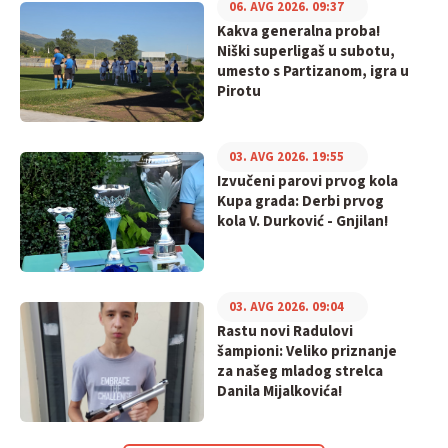
06. AVG 2026. 09:37
Kakva generalna proba!
Niški superligaš u subotu,
umesto s Partizanom, igra u
Pirotu
03. AVG 2026. 19:55
Izvučeni parovi prvog kola
Kupa grada: Derbi prvog
kola V. Durković - Gnjilan!
03. AVG 2026. 09:04
Rastu novi Radulovi
šampioni: Veliko priznanje
za našeg mladog strelca
Danila Mijalkovića!