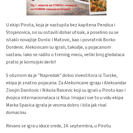
U ekipi Pirota, koja je nastupila bez kapitena Pendica i
Stojanovica, svi su ostavili dobar utisak, a posebno su se
istakli novajlije Donlic i Matovic, kao i povratnik Borko
Dordevic. Aleksincani su igrali, takodje, u pojacanom
sastavu. Iako se radilo o trening mecu, veliki broj gledalaca
pratio je komsijski derbi!
S obzirom da je "Napredak" dobio investitora iz Turske,
ekipa je znatno pojacana. Za Aleksincane igraju i Aleksandar
Zivojin Danilovic i Nikola Raicevic koji su igrali u Pirotu kao i
dvojica internacionalaca iz Nisa. Imajuci sve to u vidu ekipa
Marka Spasica igrala je veoma dobro i bila jak rival
domacinu.
Revans se igra u iduce srede, 14. septembra, u Pirotu.