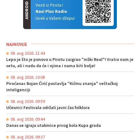
ANDROID
Vesti iz Pirota i
Naxi Plus Radio
Uvek u Vašem džepu!
NAJNOVIJE
08. avg 2026. 21:44
Lepo je što je ponovo u Pirotu zaigrao "niški Real"! Vratio nam je
setu, ali i nadu da će i njima i nama biti bolje!
08. avg 2026. 10:08
Piroćanac Bojan Ćirić postavlja "Kičmu znanja" veštačkoj
inteligenciji
08. avg 2026. 09:59
Učesnici Festivala održali javni čas folklora
08. avg 2026. 09:44
Danas se igraju utakmice prvog kola Kupa grada
08. avg 2026. 09:37