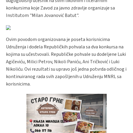
dugogodišnji učesnik na svim likovnim i literarnim
konkursima koje Zavod za javno zdravlje organizuje sa
Institutom "Milan Jovanović Batut".
Ovim povodom organizovana je poseta korisnicima
Udruženja i dodela Republičkih pohvala sa dva konkursa na
kojima su učestvovali. Republičke pohvale su dodeljene Luki
Agičeviću, Milici Petrov, Nikoli Paniću, Ani Tričković i Luki
Nikoliću. Ovi rezultati su upravo još jedna potvrda odličnog i
kontinuiranog rada svih zapošljenih u Udruženju MNRL sa
korisnicima.