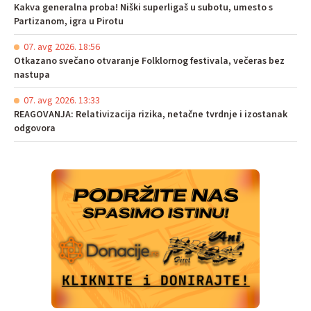
Kakva generalna proba! Niški superligaš u subotu, umesto s
Partizanom, igra u Pirotu
07. avg 2026. 18:56
Otkazano svečano otvaranje Folklornog festivala, večeras bez
nastupa
07. avg 2026. 13:33
REAGOVANJA: Relativizacija rizika, netačne tvrdnje i izostanak
odgovora