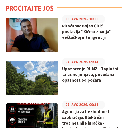
PROČITAJTE JOŠ
08. AVG 2026. 10:08
Piroćanac Bojan Ćirić
postavlja "Kičmu znanja"
veštačkoj inteligenciji
07. AVG 2026. 09:34
Upozorenje RHMZ - Toplotni
talas ne jenjava, povećana
opasnost od požara
07. AVG 2026. 09:31
Agencija za bezbednost
saobraćaja: Električni
trotinet nije igračka -