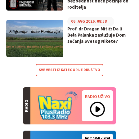
bezbednost dece počinje od
roditelja
06. AVG 2026. 08:58
Prof. dr Dragan Mitić: Da li
Bela Palanka zaslužuje Dom
sećanja Svetog Nikete?
SVE VESTI IZ KATEGORIJE DRUŠTVO
RADIO UŽIVO
RADIO