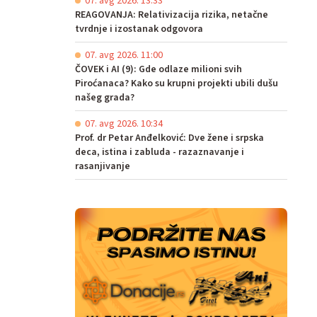
07. avg 2026. 13:33
REAGOVANJA: Relativizacija rizika, netačne
tvrdnje i izostanak odgovora
07. avg 2026. 11:00
ČOVEK i AI (9): Gde odlaze milioni svih
Piroćanaca? Kako su krupni projekti ubili dušu
našeg grada?
07. avg 2026. 10:34
Prof. dr Petar Anđelković: Dve žene i srpska
deca, istina i zabluda - razaznavanje i
rasanjivanje