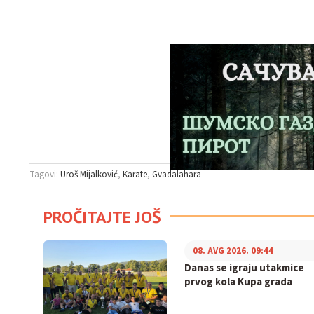
Tagovi:
Uroš Mijalković
Karate
Gvadalahara
PROČITAJTE JOŠ
08. AVG 2026. 09:44
Danas se igraju utakmice
prvog kola Kupa grada