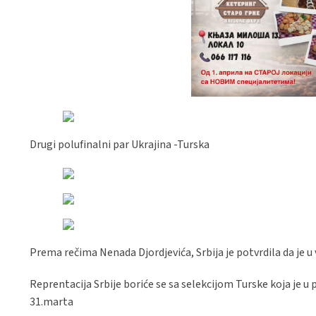
Drugi polufinalni par Ukrajina -Turska
Prema rečima Nenada Djordjevića, Srbija je potvrdila da je u
Reprentacija Srbije boriće se sa selekcijom Turske koja je u p
31.marta