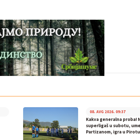
08. AVG 2026. 09:37
Kakva generalna proba! N
superligaš u subotu, ume
Partizanom, igra u Pirotu