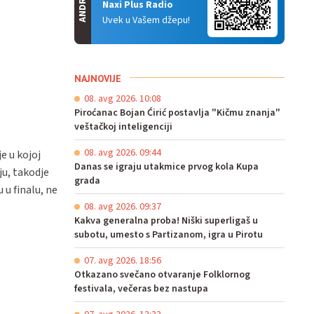
ANDROID
Naxi Plus Radio
Uvek u Vašem džepu!
NAJNOVIJE
08. avg 2026. 10:08
Piroćanac Bojan Ćirić postavlja "Kičmu znanja"
veštačkoj inteligenciji
08. avg 2026. 09:44
e u kojoj
Danas se igraju utakmice prvog kola Kupa
ju, takodje
grada
u finalu, ne
08. avg 2026. 09:37
Kakva generalna proba! Niški superligaš u
subotu, umesto s Partizanom, igra u Pirotu
07. avg 2026. 18:56
Otkazano svečano otvaranje Folklornog
festivala, večeras bez nastupa