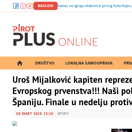
NASLOVI
Danas se igraju utakmice prvog kola Kupa
DRUŠTVO
LOKALNA SAMOUPRAVA
PRETRAGA
PRI
Uroš Mijalković kapiten repreze
Evropskog prvenstva!!! Naši po
Španiju. Finale u nedelju proti
30. MART 2019. 13:10
SPORT