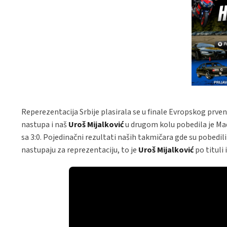
Reperezentacija Srbije plasirala se u finale Evropskog prve
nastupa i naš
Uroš Mijalković
u drugom kolu pobedila je Madj
sa 3:0. Pojedinačni rezultati naših takmičara gde su pobedili 
nastupaju za reprezentaciju, to je
Uroš Mijalković
po tituli 