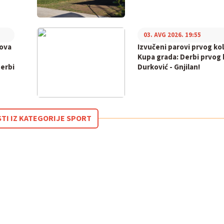
03. AVG 2026. 19:55
bova
Izvučeni parovi prvog ko
Kupa grada: Derbi prvog k
derbi
Durković - Gnjilan!
STI IZ KATEGORIJE SPORT