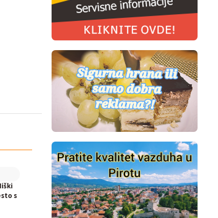
iški
sto s