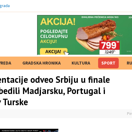
 grada
VREDA
GRADSKA HRONIKA
KULTURA
SPORT
RU
ntacije odveo Srbiju u finale
bedili Madjarsku, Portugal i
v Turske
Pir