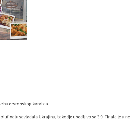
 vrhu ervropskog karatea.
olufinalu savladala Ukrajinu, takodje ubedljivo sa 3:0. Finale je u n