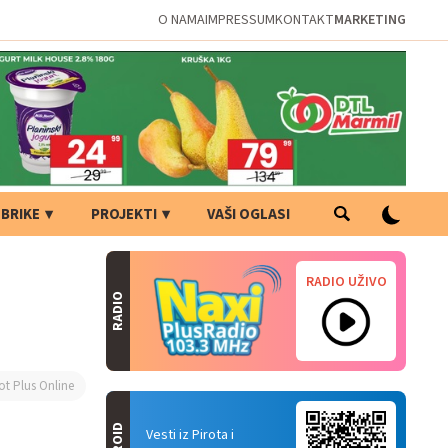
O NAMA
IMPRESSUM
KONTAKT
MARKETING
BRIKE
PROJEKTI
VAŠI OGLASI
RADIO UŽIVO
RADIO
ot Plus Online
Vesti iz Pirota i