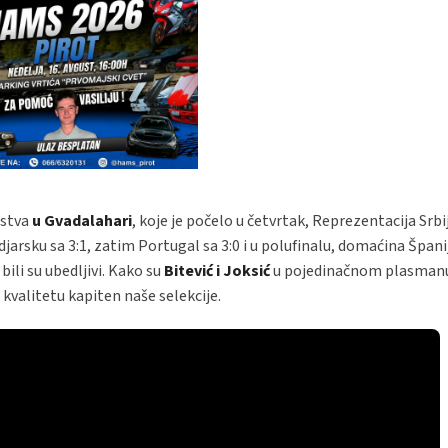
nstva
u Gvadalahari
, koje je počelo u četvrtak, Reprezentacija Srbij
arsku sa 3:1, zatim Portugal sa 3:0 i u polufinalu, domaćina Špani
bili su ubedljivi. Kako su
Bitević i Joksić
u pojedinačnom plasmanu 
i kvalitetu kapiten naše selekcije.