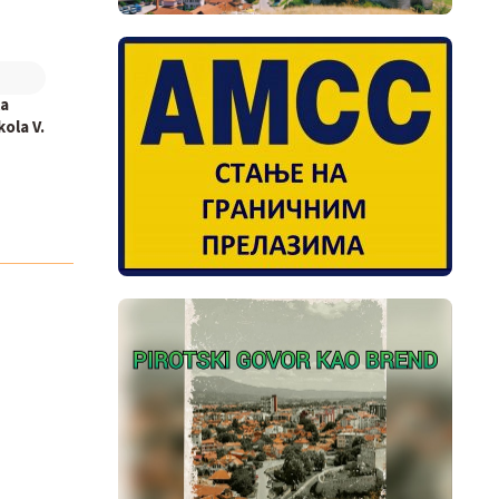
la
ola V.