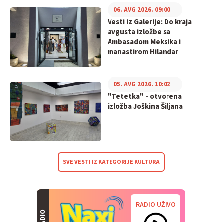
06. AVG 2026. 09:00
Vesti iz Galerije: Do kraja
avgusta izložbe sa
Ambasadom Meksika i
manastirom Hilandar
05. AVG 2026. 10:02
"Tetetka" - otvorena
izložba Joškina Šiljana
SVE VESTI IZ KATEGORIJE KULTURA
RADIO UŽIVO
RADIO