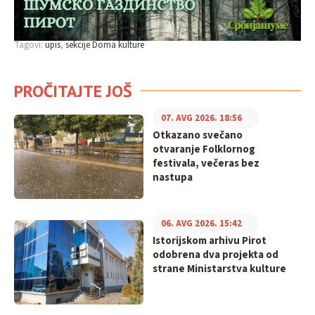
Tagovi:
upis
sekcije Doma kulture
PROČITAJTE JOŠ
07. AVG 2026. 18:56
Otkazano svečano
otvaranje Folklornog
festivala, večeras bez
nastupa
06. AVG 2026. 15:42
Istorijskom arhivu Pirot
odobrena dva projekta od
strane Ministarstva kulture