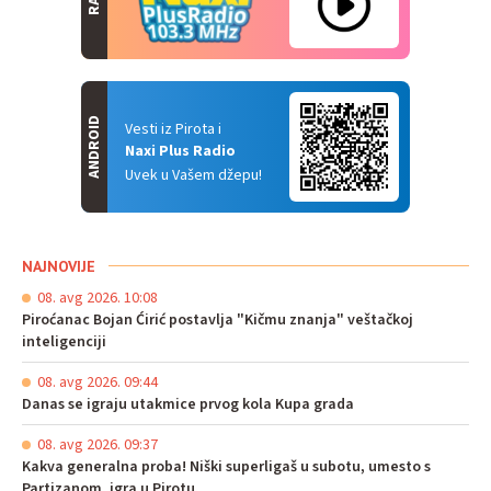
ANDROID
Vesti iz Pirota i
Naxi Plus Radio
Uvek u Vašem džepu!
NAJNOVIJE
08. avg 2026. 10:08
Piroćanac Bojan Ćirić postavlja "Kičmu znanja" veštačkoj
inteligenciji
08. avg 2026. 09:44
Danas se igraju utakmice prvog kola Kupa grada
08. avg 2026. 09:37
Kakva generalna proba! Niški superligaš u subotu, umesto s
Partizanom, igra u Pirotu