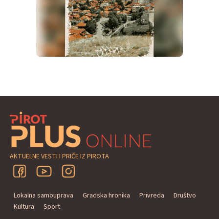
AKTUELNE VESTI I PRIČE IZ PIROTA
Lokalna samouprava
Gradska hronika
Privreda
Društvo
Kultura
Sport