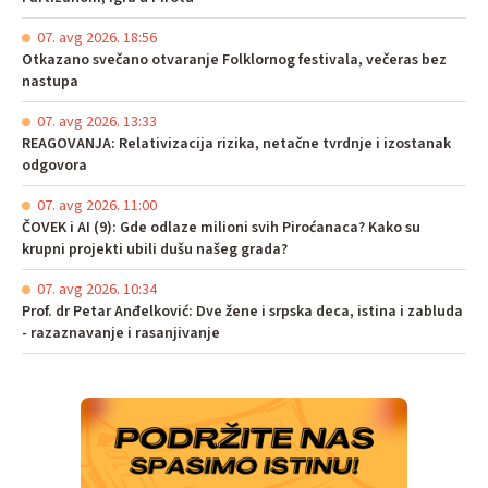
07. avg 2026. 18:56
Otkazano svečano otvaranje Folklornog festivala, večeras bez
nastupa
07. avg 2026. 13:33
REAGOVANJA: Relativizacija rizika, netačne tvrdnje i izostanak
odgovora
07. avg 2026. 11:00
ČOVEK i AI (9): Gde odlaze milioni svih Piroćanaca? Kako su
krupni projekti ubili dušu našeg grada?
07. avg 2026. 10:34
Prof. dr Petar Anđelković: Dve žene i srpska deca, istina i zabluda
- razaznavanje i rasanjivanje