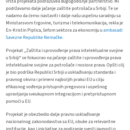
vrsta projekata podrazuvea dugogodišnje partnerstvo. Mi
podržavamo dalje jačanje zaštite potrošača u Srbiji. Te se
nadamo da ćemo nastaviti i dalje našu uspešnu saradnju sa
Ministarsvom trgovine, turizma i telekomunikacija, rekla je
En-Kristin Piplica, šefom sektora za ekonomiju u
ambasadi
Savezne Republike Nemačke.
Projekat „Zaštita i sprovođenje prava intelektualne svojine
u Srbiji“ se fokusirao na jačanje zaštite i sprovođenja prava
intelektualne svojine za potrošače i nosioce prava. Opšti cilj
je bio podrška Republici Srbiji u usklađivanju standarda i
pravnog okvira i primeni najboljih praksi EU u cilju
efikasnog vođenja pristupnih pregovora i uspešnog
upravljanja sveukupnom integracijom i pretpristupnom
pomoći u EU.
Projekat je obezbedio dalje pravno usklađivanje
nacionalnog zakonodavstva sa EU, obuke za relevantne
institucije, kao i inicijative za podizanje svesti javnosti o