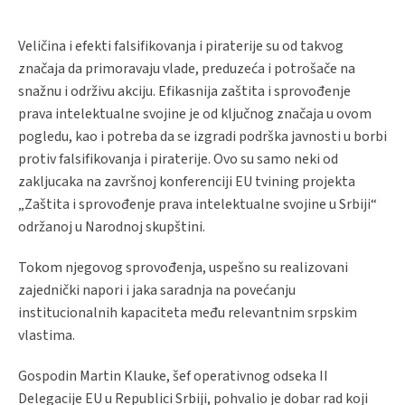
Veličina i efekti falsifikovanja i piraterije su od takvog
značaja da primoravaju vlade, preduzeća i potrošače na
snažnu i održivu akciju. Efikasnija zaštita i sprovođenje
prava intelektualne svojine je od ključnog značaja u ovom
pogledu, kao i potreba da se izgradi podrška javnosti u borbi
protiv falsifikovanja i piraterije. Ovo su samo neki od
zakljucaka na završnoj konferenciji EU tvining projekta
„Zaštita i sprovođenje prava intelektualne svojine u Srbiji“
održanoj u Narodnoj skupštini.
Tokom njegovog sprovođenja, uspešno su realizovani
zajednički napori i jaka saradnja na povećanju
institucionalnih kapaciteta među relevantnim srpskim
vlastima.
Gospodin Martin Klauke, šef operativnog odseka II
Delegacije EU u Republici Srbiji, pohvalio je dobar rad koji