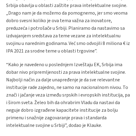
Srbija obavlja u oblasti zaštite prava intelektualne svojine.
„Drago nam je da možemo da pomognemo, jer smo veoma
dobro svesni koliko je ova tema važna za inovatore,
preduzeća i potrošače u Srbiji. Planiramo da nastavimo sa
izdvajanjem sredstava za teme vezane za intelektualnu
svojinu u narednim godinama. Već smo odvojili 8 miliona € iz
IPA 2021 za srodne teme u oblasti trgovine”.
“Kako je navedeno u poslednjem Izveštaju EK, Srbija ima
dobar nivo pripremljenosti za prava intelektualne svojine.
Najbolji način za dalje unapređenje je da sve relevantne
institucije rade zajedno, ne samo na nacionalnom nivou. To
znači i jačanje veza između srpskih i evropskih institucija, pa
i širom sveta. Želeo bih da ohrabrim Vladu da nastavi da
neguje dobro izgrađene kapacitete institucije za bolju
primenu i snažnije zagovaranje prava i standarda
intelektualne svojine u Srbiji”, dodao je Klauke.