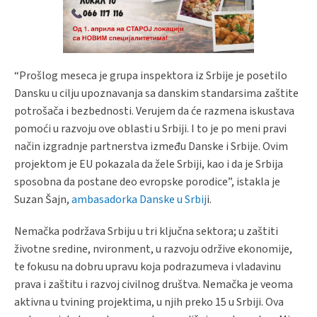
“Prošlog meseca je grupa inspektora iz Srbije je posetilo
Dansku u cilju upoznavanja sa danskim standarsima zaštite
potrošača i bezbednosti. Verujem da će razmena iskustava
pomoći u razvoju ove oblasti u Srbiji. I to je po meni pravi
način izgradnje partnerstva između Danske i Srbije. Ovim
projektom je EU pokazala da žele Srbiji, kao i da je Srbija
sposobna da postane deo evropske porodice”, istakla je
Suzan Šajn,
ambasadorka Danske u Srbij
i.
Nemačka podržava Srbiju u tri ključna sektora; u zaštiti
životne sredine, nvironment, u razvoju održive ekonomije,
te fokusu na dobru upravu koja podrazumeva i vladavinu
prava i zaštitu i razvoj civilnog društva. Nemačka je veoma
aktivna u tvining projektima, u njih preko 15 u Srbiji. Ova