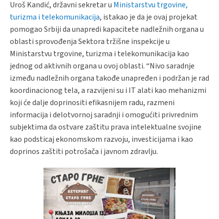
Uroš Kandić, državni sekretar u
Ministarstvu trgovine,
turizma i telekomunikacija
, istakao je da je ovaj projekat
pomogao Srbiji da unapredi kapacitete nadležnih organa u
oblasti sprovođenja Sektora tržišne inspekcije u
Ministarstvu trgovine, turizma i telekomunikacija kao
jednog od aktivnih organa u ovoj oblasti. “Nivo saradnje
između nadležnih organa takođe unapređen i podržan je rad
koordinacionog tela, a razvijeni su i IT alati kao mehanizmi
koji će dalje doprinositi efikasnijem radu, razmeni
informacija i delotvornoj saradnji i omogućiti privrednim
subjektima da ostvare zaštitu prava intelektualne svojine
kao podsticaj ekonomskom razvoju, investicijama i kao
doprinos zaštiti potrošača i javnom zdravlju.