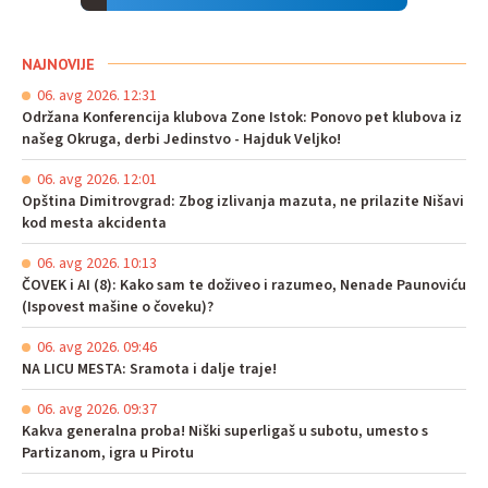
NAJNOVIJE
06. avg 2026. 12:31
Održana Konferencija klubova Zone Istok: Ponovo pet klubova iz
našeg Okruga, derbi Jedinstvo - Hajduk Veljko!
06. avg 2026. 12:01
Opština Dimitrovgrad: Zbog izlivanja mazuta, ne prilazite Nišavi
kod mesta akcidenta
06. avg 2026. 10:13
ČOVEK i AI (8): Kako sam te doživeo i razumeo, Nenade Paunoviću
(Ispovest mašine o čoveku)?
06. avg 2026. 09:46
NA LICU MESTA: Sramota i dalje traje!
06. avg 2026. 09:37
Kakva generalna proba! Niški superligaš u subotu, umesto s
Partizanom, igra u Pirotu