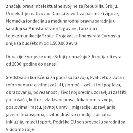
značaju prava intelektualne svojine za Republiku Srbiju.
Projekat je realizovao Danski zavod za patente i žigove,
Nemačka fondacija za međunarodnu pravnu saradnju u
saradnji sa Ministarstvom trgovine, turizma i
telekomunikacija Srbije. Projekat je finansirala Evropska
unija sa budžetom od 1.500.000 evra.
Donacije Evropske unije Srbiji premašuju 3,6 milijardi evra
od 2000. godine do danas.
Sredstva su korišćena za podršku razvoju, kvalitetu života i
reformama u: civilnoj zaštiti, pomoći i zaštiti od poplava,
obrazovanju, povezanosti, životnoj sredini, zdravlju i zaštiti
potrošača, kulturi, vladavini prava, lokalnom razvoju,
poslovima i rastu, javnoj upravi , migracije, upravljanje
javnim finansijama, civilno društvo i mediji, socijalna
inkluzija, mladi i sport. Podrška EU se sprovodi u saradnji sa
Vladom Srbije.