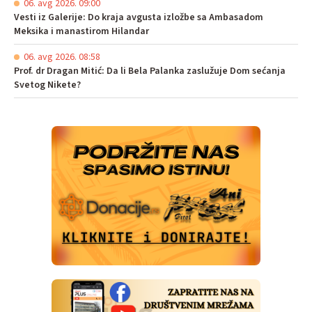
06. avg 2026. 09:00
Vesti iz Galerije: Do kraja avgusta izložbe sa Ambasadom
Meksika i manastirom Hilandar
06. avg 2026. 08:58
Prof. dr Dragan Mitić: Da li Bela Palanka zaslužuje Dom sećanja
Svetog Nikete?