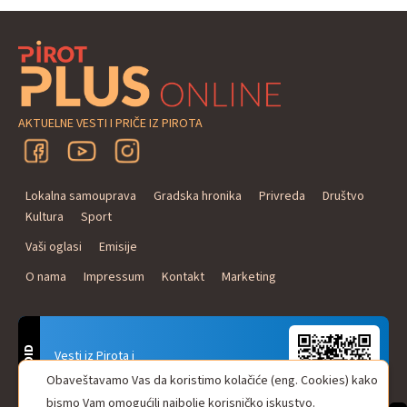
AKTUELNE VESTI I PRIČE IZ PIROTA
Lokalna samouprava
Gradska hronika
Privreda
Društvo
Kultura
Sport
Vaši oglasi
Emisije
O nama
Impressum
Kontakt
Marketing
ANDROID
Vesti iz Pirota i
Naxi Plus Radio
Obaveštavamo Vas da koristimo kolačiće (eng. Cookies) kako
Uvek u Vašem džepu!
bismo Vam omogućili najbolje korisničko iskustvo.