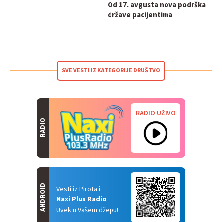
Od 17. avgusta nova podrška
države pacijentima
SVE VESTI IZ KATEGORIJE DRUŠTVO
RADIO UŽIVO
RADIO
ANDROID
Vesti iz Pirota i
Naxi Plus Radio
Uvek u Vašem džepu!