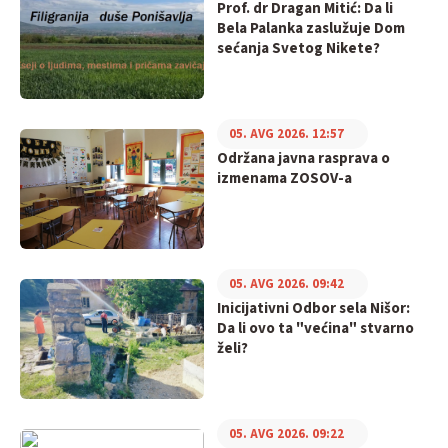
Prof. dr Dragan Mitić: Da li
Bela Palanka zaslužuje Dom
sećanja Svetog Nikete?
05. AVG 2026. 12:57
Održana javna rasprava o
izmenama ZOSOV-a
05. AVG 2026. 09:42
Inicijativni Odbor sela Nišor:
Da li ovo ta "većina" stvarno
želi?
05. AVG 2026. 09:22