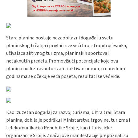
Stara planina postaje nezaobilazni događaj u svetu
planinskog trčanja i privlači sve veći broj stranih učesnika,
uživalaca aktivnog turizma, planinskih sportova i
netaknutih predela. Promovišući potencijale koje ova
planina nudi za avanturizam i aktivan odmor, u narednim
godinama se očekuje veća poseta, rezultati se već vide.
Kao izuzetan događaj za razvoj turizma, Ultra trail Stara
planina, dobila je podršku i Ministarstva trgovine, turizma i
telekomunikacija Republike Srbije, kao i Turističke
organizacije Srbije. Značaj ove manifestacije prepoznali su