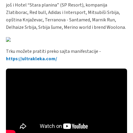
još i Hotel “Stara planina” (SP Resort), kompanija
Zlatiborac, Red bull, Adidas i Intersport, Mitsubiši Srbija,
opština Knjaževac, Terranova - Santamed, Marnik Run,
Delhaize Srbija, Srbija šume, Merino world i brend Woolona.
Trku možete pratiti preko sajta manifestacije -
https://ultrakleka.com/