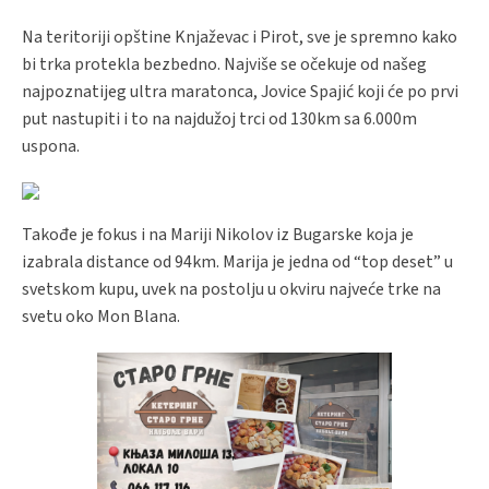
Na teritoriji opštine Knjaževac i Pirot, sve je spremno kako
bi trka protekla bezbedno. Najviše se očekuje od našeg
najpoznatijeg ultra maratonca, Jovice Spajić koji će po prvi
put nastupiti i to na najdužoj trci od 130km sa 6.000m
uspona.
Takođe je fokus i na Mariji Nikolov iz Bugarske koja je
izabrala distance od 94km. Marija je jedna od “top deset” u
svetskom kupu, uvek na postolju u okviru najveće trke na
svetu oko Mon Blana.