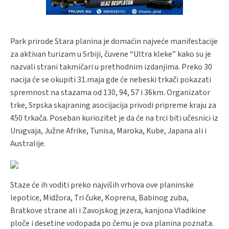
Park prirode Stara planina je domaćin najveće manifestacije
za aktivan turizam u Srbiji, čuvene “Ultra kleke” kako su je
nazvali strani takmičari u prethodnim izdanjima. Preko 30
nacija će se okupiti 31.maja gde će nebeski trkači pokazati
spremnost na stazama od 130, 94, 57 i 36km. Organizator
trke, Srpska skajraning asocijacija privodi pripreme kraju za
450 trkača. Poseban kuriozitet je da će na trci biti učesnici iz
Urugvaja, Južne Afrike, Tunisa, Maroka, Kube, Japana ali i
Australije.
Staze će ih voditi preko najviših vrhova ove planinske
lepotice, Midžora, Tri čuke, Koprena, Babinog zuba,
Bratkove strane ali i Zavojskog jezera, kanjona Vladikine
ploče i desetine vodopada po čemu je ova planina poznata.