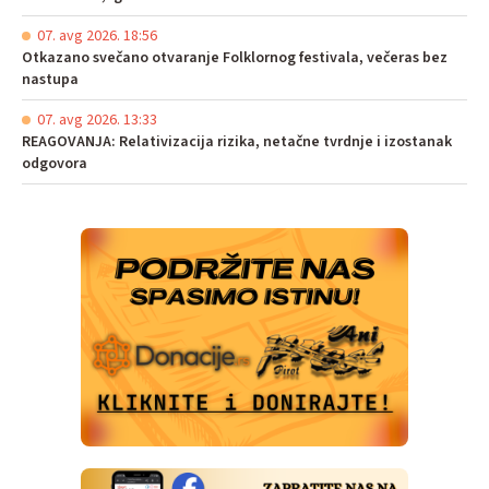
07. avg 2026. 18:56
Otkazano svečano otvaranje Folklornog festivala, večeras bez
nastupa
07. avg 2026. 13:33
REAGOVANJA: Relativizacija rizika, netačne tvrdnje i izostanak
odgovora