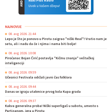
Naxi Plus Radio
Uvek u Vašem džepu!
NAJNOVIJE
08. avg 2026. 21:44
Lepo je što je ponovo u Pirotu zaigrao "niški Real"! Vratio nam je
setu, ali i nadu da će i njima i nama biti bolje!
08. avg 2026. 10:08
Piroćanac Bojan Ćirić postavlja "Kičmu znanja" veštačkoj
inteligenciji
08. avg 2026. 09:59
Učesnici Festivala održali javni čas folklora
08. avg 2026. 09:44
Danas se igraju utakmice prvog kola Kupa grada
08. avg 2026. 09:37
Kakva generalna proba! Niški superligaš u subotu, umesto s
Partizanom, igra u Pirotu