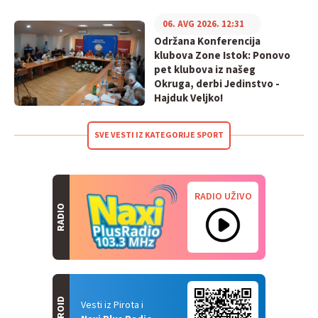
06. AVG 2026. 12:31
Održana Konferencija
klubova Zone Istok: Ponovo
pet klubova iz našeg
Okruga, derbi Jedinstvo -
Hajduk Veljko!
SVE VESTI IZ KATEGORIJE SPORT
RADIO UŽIVO
RADIO
ANDROID
Vesti iz Pirota i