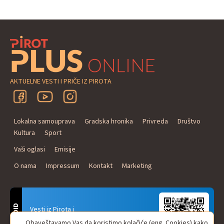
AKTUELNE VESTI I PRIČE IZ PIROTA
Lokalna samouprava
Gradska hronika
Privreda
Društvo
Kultura
Sport
Vaši oglasi
Emisije
O nama
Impressum
Kontakt
Marketing
ANDROID
Vesti iz Pirota i
Naxi Plus Radio
Obaveštavamo Vas da koristimo kolačiće (eng. Cookies) kako