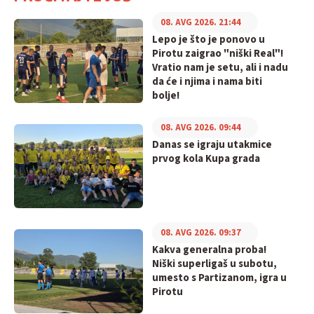
08. AVG 2026. 21:44
Lepo je što je ponovo u
Pirotu zaigrao "niški Real"!
Vratio nam je setu, ali i nadu
da će i njima i nama biti
bolje!
08. AVG 2026. 09:44
Danas se igraju utakmice
prvog kola Kupa grada
08. AVG 2026. 09:37
Kakva generalna proba!
Niški superligaš u subotu,
umesto s Partizanom, igra u
Pirotu