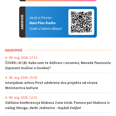
ANDROID
Vesti iz Pirota i
Naxi Plus Radio
Uvek u Vašem džepu!
NAJNOVIJE
06. avg 2026. 17:13
ČOVEK i AI (8): Kako sam te doživeo i razumeo, Nenade Paunoviću
(Ispovest mašine o čoveku)?
06. avg 2026. 15:42
Istorijskom arhivu Pirot odobrena dva projekta od strane
Ministarstva kulture
06. avg 2026. 12:31
Održana Konferencija klubova Zone Istok: Ponovo pet klubova iz
našeg Okruga, derbi Jedinstvo - Hajduk Veljko!