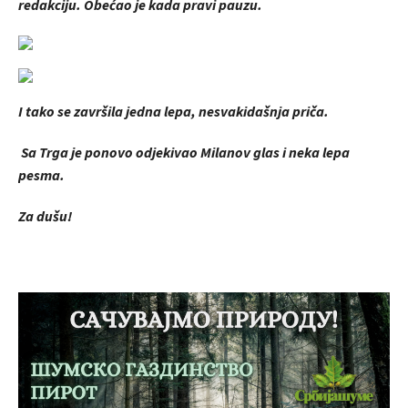
redakciju. Obećao je kada pravi pauzu.
I tako se završila jedna lepa, nesvakidašnja priča.
Sa Trga je ponovo odjekivao Milanov glas i neka lepa
pesma.
Za dušu!