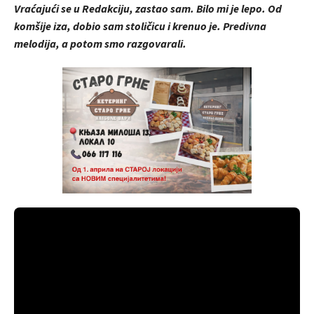
Vraćajući se u Redakciju, zastao sam. Bilo mi je lepo. Od
komšije iza, dobio sam stoličicu i krenuo je. Predivna
melodija, a potom smo razgovarali.