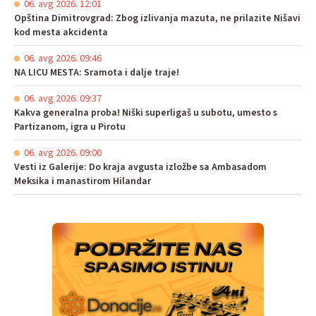
06. avg 2026. 12:01
Opština Dimitrovgrad: Zbog izlivanja mazuta, ne prilazite Nišavi
kod mesta akcidenta
06. avg 2026. 09:46
NA LICU MESTA: Sramota i dalje traje!
06. avg 2026. 09:37
Kakva generalna proba! Niški superligaš u subotu, umesto s
Partizanom, igra u Pirotu
06. avg 2026. 09:00
Vesti iz Galerije: Do kraja avgusta izložbe sa Ambasadom
Meksika i manastirom Hilandar