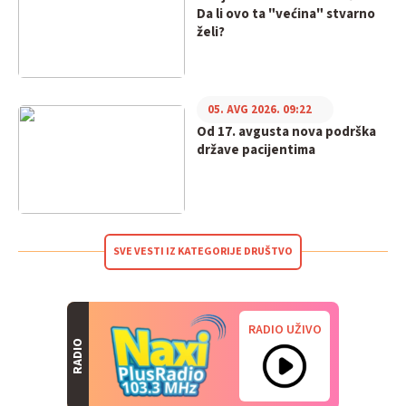
Da li ovo ta "većina" stvarno
želi?
05. AVG 2026. 09:22
Od 17. avgusta nova podrška
države pacijentima
SVE VESTI IZ KATEGORIJE DRUŠTVO
RADIO UŽIVO
RADIO