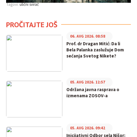
Tagovi:
ulični svirač
PROČITAJTE JOŠ
06. AVG 2026. 08:58
Prof. dr Dragan Mitić: Da li
Bela Palanka zaslužuje Dom
sećanja Svetog Nikete?
05. AVG 2026. 12:57
Održana javna rasprava o
izmenama ZOSOV-a
05. AVG 2026. 09:42
Inicijativni Odbor sela Nišor: