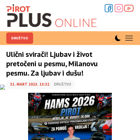
DRUŠTVO
Ulični svirači! Ljubav i život
pretočeni u pesmu, Milanovu
pesmu. Za ljubav i dušu!
31. MART 2023. 13:32
DRUŠTVO