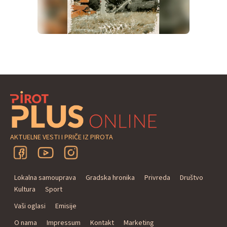
AKTUELNE VESTI I PRIČE IZ PIROTA
Lokalna samouprava
Gradska hronika
Privreda
Društvo
Kultura
Sport
Vaši oglasi
Emisije
O nama
Impressum
Kontakt
Marketing