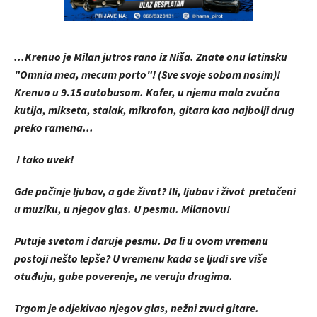
...Krenuo je Milan jutros rano iz Niša. Znate onu latinsku
"Omnia mea, mecum porto"! (Sve svoje sobom nosim)!
Krenuo u 9.15 autobusom. Kofer, u njemu mala zvučna
kutija, mikseta, stalak, mikrofon, gitara kao najbolji drug
preko ramena...
I tako uvek!
Gde počinje ljubav, a gde život? Ili, ljubav i život pretočeni
u muziku, u njegov glas. U pesmu. Milanovu!
Putuje svetom i daruje pesmu. Da li u ovom vremenu
postoji nešto lepše? U vremenu kada se ljudi sve više
otuđuju, gube poverenje, ne veruju drugima.
Trgom je odjekivao njegov glas, nežni zvuci gitare.