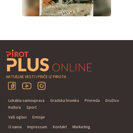
AKTUELNE VESTI I PRIČE IZ PIROTA
Lokalna samouprava
Gradska hronika
Privreda
Društvo
Kultura
Sport
Vaši oglasi
Emisije
O nama
Impressum
Kontakt
Marketing