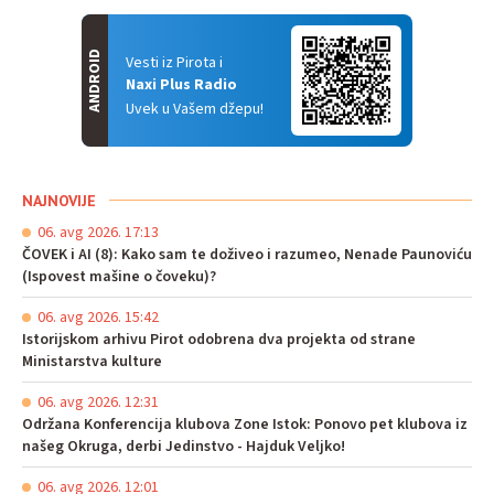
ANDROID
Vesti iz Pirota i
Naxi Plus Radio
Uvek u Vašem džepu!
NAJNOVIJE
06. avg 2026. 17:13
ČOVEK i AI (8): Kako sam te doživeo i razumeo, Nenade Paunoviću
(Ispovest mašine o čoveku)?
06. avg 2026. 15:42
Istorijskom arhivu Pirot odobrena dva projekta od strane
Ministarstva kulture
06. avg 2026. 12:31
Održana Konferencija klubova Zone Istok: Ponovo pet klubova iz
našeg Okruga, derbi Jedinstvo - Hajduk Veljko!
06. avg 2026. 12:01