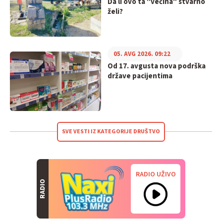
Da li ovo ta "većina" stvarno
želi?
05. AVG 2026. 09:22
Od 17. avgusta nova podrška
države pacijentima
SVE VESTI IZ KATEGORIJE DRUŠTVO
RADIO UŽIVO
RADIO