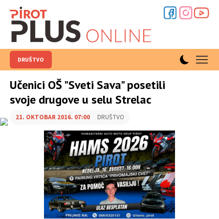
DRUŠTVO
Učenici OŠ "Sveti Sava" posetili
svoje drugove u selu Strelac
21. OKTOBAR 2016. 07:00
DRUŠTVO