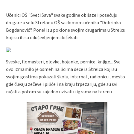
Učenici OŠ "Sveti Sava" svake godine obilaze i posećuju
drugare u selu Strelac u OŠ sa domom učenika "Dobrinka
Bogdanović". Poneli su poklone svojim drugarima u Strelcu
koji su ih sa oduševljenjem dočekali.
Sveske, flomasteri, olovke, bojanke, pernice, knjige... Sve
ovo izmamilo je osmeh na licima dece iz Strelca koji su
svojim gostima pokazali školu, internat, radionicu , mesto
gde čuvaju zečeve i piliće i na kraju trpezariju, gde su svi
ručali a potom su zajedno uzivali u igrama na terenu.