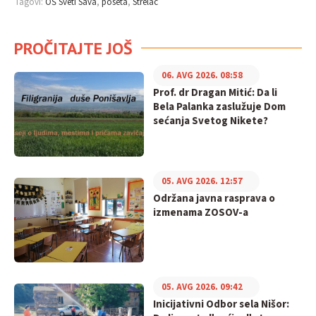
Tagovi:
OŠ Sveti Sava
poseta
Strelac
PROČITAJTE JOŠ
06. AVG 2026. 08:58
Prof. dr Dragan Mitić: Da li
Bela Palanka zaslužuje Dom
sećanja Svetog Nikete?
05. AVG 2026. 12:57
Održana javna rasprava o
izmenama ZOSOV-a
05. AVG 2026. 09:42
Inicijativni Odbor sela Nišor: