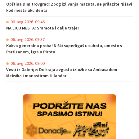
Opština Dimitrovgrad: Zbog izlivanja mazuta, ne prilazite Nišavi
kod mesta akcidenta
06. avg 2026. 09:46
NA LICU MESTA: Sramota i dalje traje!
06. avg 2026. 09:37
Kakva generalna proba! Niški superligaš u subotu, umesto s
Partizanom, igra u Pirotu
06. avg 2026. 09:00
Vesti iz Galerije: Do kraja avgusta izložbe sa Ambasadom
Meksika i manastirom Hilandar