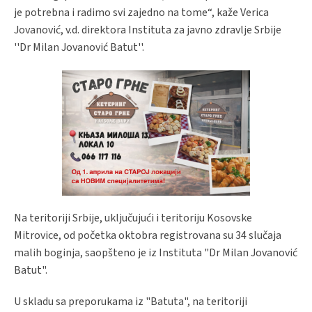
je potrebna i radimo svi zajedno na tome“, kaže Verica
Jovanović, v.d. direktora Instituta za javno zdravlje Srbije
''Dr Milan Jovanović Batut''.
Na teritoriji Srbije, uključujući i teritoriju Kosovske
Mitrovice, od početka oktobra registrovana su 34 slučaja
malih boginja, saopšteno je iz Instituta "Dr Milan Jovanović
Batut".
U skladu sa preporukama iz "Batuta", na teritoriji