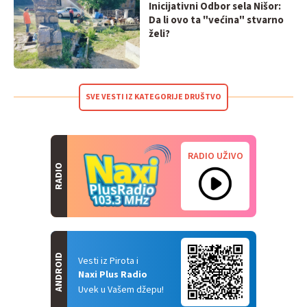
Inicijativni Odbor sela Nišor:
Da li ovo ta "većina" stvarno
želi?
SVE VESTI IZ KATEGORIJE DRUŠTVO
RADIO UŽIVO
RADIO
ANDROID
Vesti iz Pirota i
Naxi Plus Radio
Uvek u Vašem džepu!