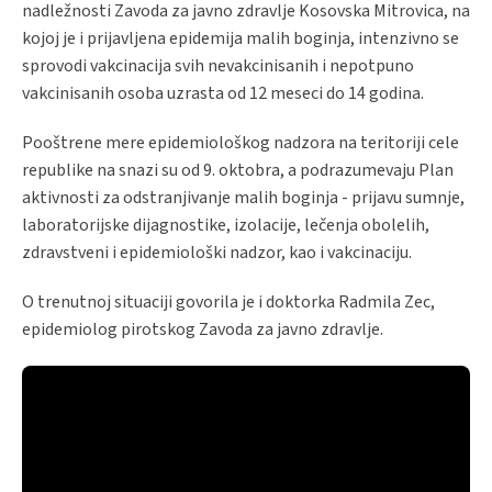
nadležnosti Zavoda za javno zdravlje Kosovska Mitrovica, na
kojoj je i prijavljena epidemija malih boginja, intenzivno se
sprovodi vakcinacija svih nevakcinisanih i nepotpuno
vakcinisanih osoba uzrasta od 12 meseci do 14 godina.
Pooštrene mere epidemiološkog nadzora na teritoriji cele
republike na snazi su od 9. oktobra, a podrazumevaju Plan
aktivnosti za odstranjivanje malih boginja - prijavu sumnje,
laboratorijske dijagnostike, izolacije, lečenja obolelih,
zdravstveni i epidemiološki nadzor, kao i vakcinaciju.
O trenutnoj situaciji govorila je i doktorka Radmila Zec,
epidemiolog pirotskog Zavoda za javno zdravlje.