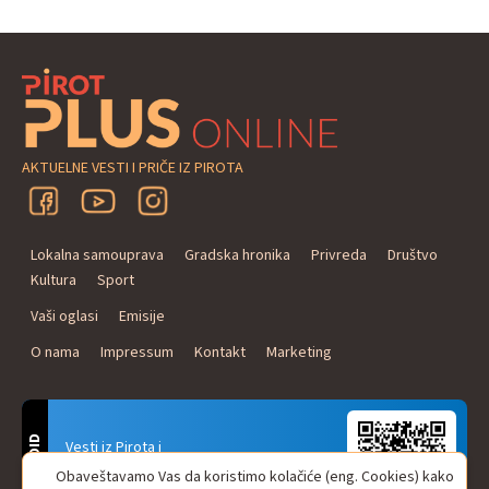
AKTUELNE VESTI I PRIČE IZ PIROTA
Lokalna samouprava
Gradska hronika
Privreda
Društvo
Kultura
Sport
Vaši oglasi
Emisije
O nama
Impressum
Kontakt
Marketing
ANDROID
Vesti iz Pirota i
Naxi Plus Radio
Obaveštavamo Vas da koristimo kolačiće (eng. Cookies) kako