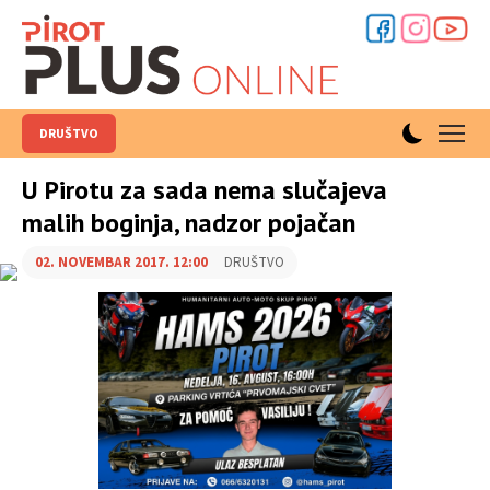
DRUŠTVO
U Pirotu za sada nema slučajeva
malih boginja, nadzor pojačan
02. NOVEMBAR 2017. 12:00
DRUŠTVO