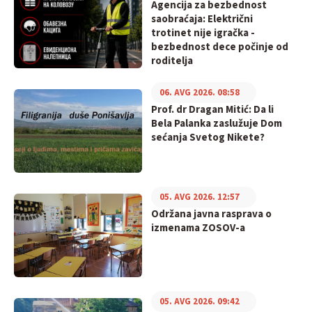
Agencija za bezbednost
saobraćaja: Električni
trotinet nije igračka -
bezbednost dece počinje od
roditelja
06. AVG 2026. 08:58
Prof. dr Dragan Mitić: Da li
Bela Palanka zaslužuje Dom
sećanja Svetog Nikete?
05. AVG 2026. 12:57
Održana javna rasprava o
izmenama ZOSOV-a
05. AVG 2026. 09:42