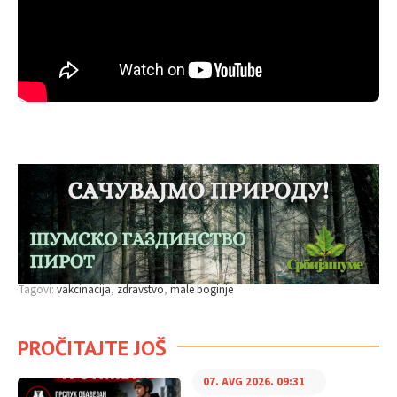
Tagovi:
vakcinacija
zdravstvo
male boginje
PROČITAJTE JOŠ
07. AVG 2026. 09:31