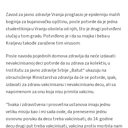
Zavod za javno zdravlje Vranja proglasio je epidemiju malih
boginja za bujanovačku opštinu, posle potvrde da je jedna
studentkinja u Vranju obolela od njih, što je drugi potvrđeni
slučaj u tom gradu. Potvrđeno je i da su majka i beba u
Kraljevu takođe zaražene tim virusom.
Posle navoda pojedinih domova zdravlja da neće izdavati
nevakcinisanoj deci potvrde da su zdrava za kolektiv, u
Institutu za javno zdravlje Srbije „Batut“ ukazuju na
obrazloženje Ministarstva zdravlja da će se potvrde, ipak,
izdavati za zdravu vakcinisanu i nevakcinisanu decu, ali sa
napomenom za onu koja nisu primila vakcinu.
"Svaka i zdravstvena i prosvetna ustanova imaju jednu
veliku misiju kao i mi sada ovde, da prenesemo jednu
osnovnu poruku da decu treba vakcinisati, do 14. godine
decu drugi put treba vakcinisati, vakcina protiv morbila nam