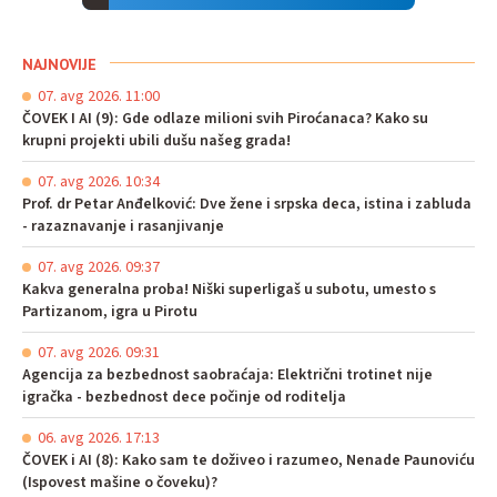
NAJNOVIJE
07. avg 2026. 11:00
ČOVEK I AI (9): Gde odlaze milioni svih Piroćanaca? Kako su
krupni projekti ubili dušu našeg grada!
07. avg 2026. 10:34
Prof. dr Petar Anđelković: Dve žene i srpska deca, istina i zabluda
- razaznavanje i rasanjivanje
07. avg 2026. 09:37
Kakva generalna proba! Niški superligaš u subotu, umesto s
Partizanom, igra u Pirotu
07. avg 2026. 09:31
Agencija za bezbednost saobraćaja: Električni trotinet nije
igračka - bezbednost dece počinje od roditelja
06. avg 2026. 17:13
ČOVEK i AI (8): Kako sam te doživeo i razumeo, Nenade Paunoviću
(Ispovest mašine o čoveku)?