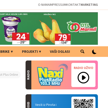
O NAMA
IMPRESSUM
KONTAKT
MARKETING
BRIKE
PROJEKTI
VAŠI OGLASI
RADIO UŽIVO
RADIO
ot Plus Online
Vesti iz Pirota i