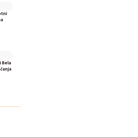
otni
na
i Bela
ećanja