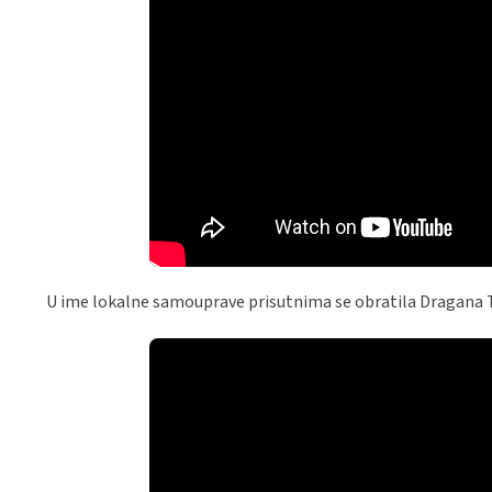
U ime lokalne samouprave prisutnima se obratila Dragana Ton