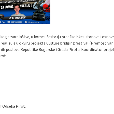
kog stvaralaštva, u kome učestvuju predškolske ustanove i osnovn
 realizuje u okviru projekta Culture bridging festival (Premošćivan
ljnih poslova Republike Bugarske i Grada Pirota. Koordinator projek
rot.
f Odseka Pirot.