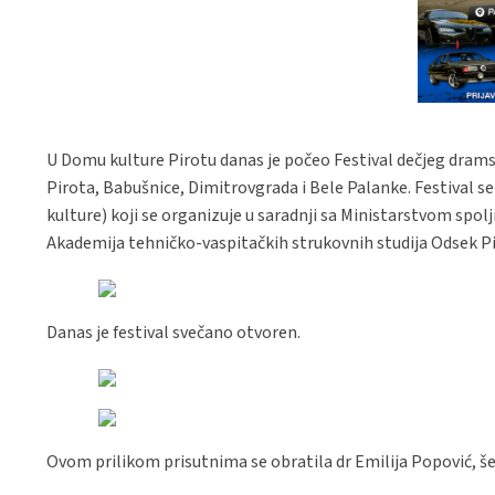
U Domu kulture Pirotu danas je počeo Festival dečjeg drams
Pirota, Babušnice, Dimitrovgrada i Bele Palanke. Festival se
kulture) koji se organizuje u saradnji sa Ministarstvom spo
Akademija tehničko-vaspitačkih strukovnih studija Odsek Pi
Danas je festival svečano otvoren.
Ovom prilikom prisutnima se obratila dr Emilija Popović, še