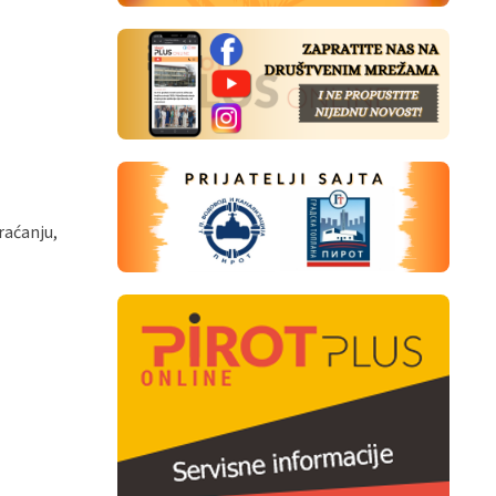
raćanju,