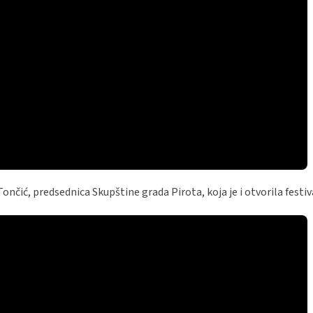
čić, predsednica Skupštine grada Pirota, koja je i otvorila festiv