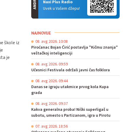
ANDROID
Naxi Plus Radio
Uvek u Vašem džepu!
NAJNOVIJE
08. avg 2026. 10:08
e škole iz
Piroćanac Bojan Ćirić postavlja "Kičmu znanja"
je
veštačkoj inteligenciji
ta je
08. avg 2026. 09:59
Učesnici Festivala održali javni čas folklora
08. avg 2026. 09:44
Danas se igraju utakmice prvog kola Kupa
grada
08. avg 2026. 09:37
Kakva generalna proba! Niški superligaš u
subotu, umesto s Partizanom, igra u Pirotu
07. avg 2026. 18:56