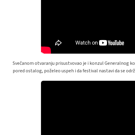
Svečanom otvaranju prisustvovao je i konzul Generalnog kon
pored ostalog, poželeo uspeh i da festival nastavi da se od