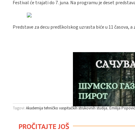
Festival će trajati do 7. juna. Na programu je deset predst
Predstave za decu predškolskog uzrasta biće u 11 časova, a 
Tagovi:
Akademija tehničko vaspitačkih strukovnih studija
Emilija Popovi
PROČITAJTE JOŠ