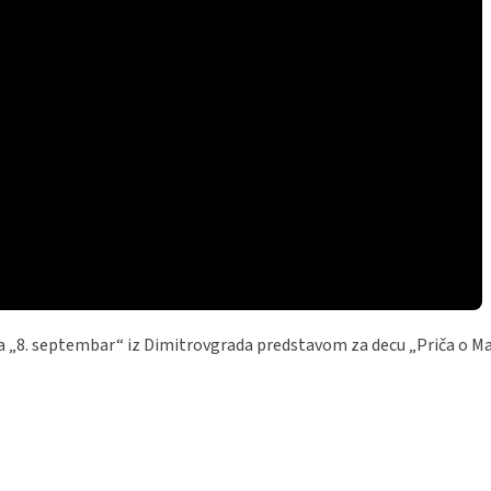
a „8. septembar“ iz Dimitrovgrada predstavom za decu „Priča o Ma