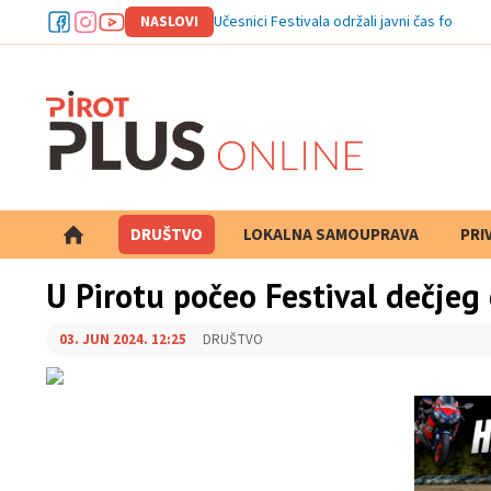
NASLOVI
Učesnici Festivala održali javni čas folklora
DRUŠTVO
LOKALNA SAMOUPRAVA
PRETRAGA
PRI
U Pirotu počeo Festival dečjeg
03. JUN 2024. 12:25
DRUŠTVO