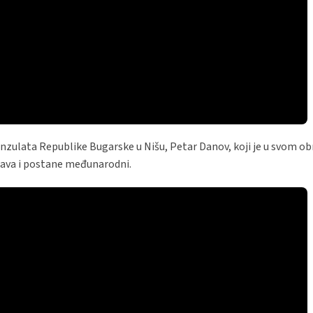
zulata Republike Bugarske u Nišu, Petar Danov, koji je u svom ob
ržava i postane međunarodni.