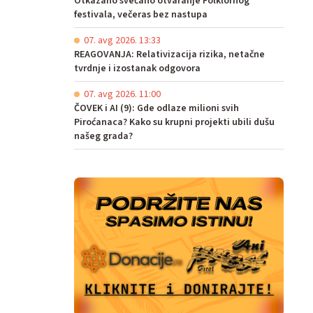
Otkazano svečano otvaranje Folklornog
festivala, večeras bez nastupa
07. avg 2026. 13:33
REAGOVANJA: Relativizacija rizika, netačne
tvrdnje i izostanak odgovora
07. avg 2026. 11:00
ČOVEK i AI (9): Gde odlaze milioni svih
Piroćanaca? Kako su krupni projekti ubili dušu
našeg grada?