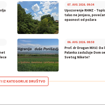
07. AVG 2026. 09:34
vlja
Upozorenje RHMZ - Topl
talas ne jenjava, poveća
opasnost od požara
06. AVG 2026. 08:58
Prof. dr Dragan Mitić: Da l
inet
Palanka zaslužuje Dom s
dece
Svetog Nikete?
TI IZ KATEGORIJE DRUŠTVO