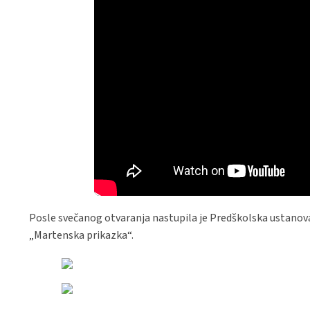
Posle svečanog otvaranja nastupila je Predškolska ustanov
„Martenska prikazka“.