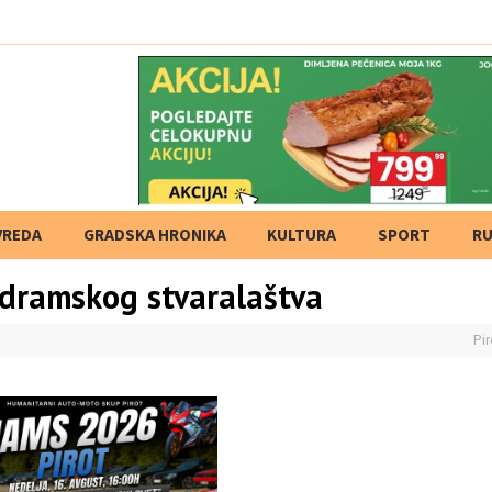
VREDA
GRADSKA HRONIKA
KULTURA
SPORT
RU
 dramskog stvaralaštva
Pir