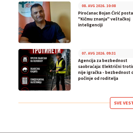
08. AVG 2026. 10:08
Piroćanac Bojan Ćirić posta
"Kičmu znanja" veštačkoj
inteligenciji
07. AVG 2026. 09:31
Agencija za bezbednost
saobraćaja: Električni trot
nije igračka - bezbednost 
počinje od roditelja
SVE VES