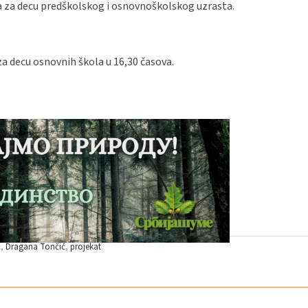
ava za decu predškolskog i osnovnoškolskog uzrasta.
za decu osnovnih škola u 16,30 časova.
ć
Dragana Tončić
projekat