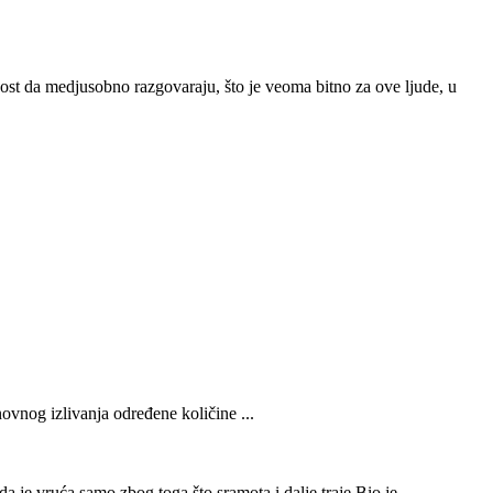
ost da medjusobno razgovaraju, što je veoma bitno za ove ljude, u
vnog izlivanja određene količine ...
je vruća samo zbog toga što sramota i dalje traje.Bio je ...