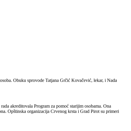
 osoba. Obuku sprovode Tatjana Grčić Kovačević, lekar, i Nada
vog rada akreditovala Program za pomoć starijim osobama. Ona
ebna. Opštinska organizacija Crvenog krsta i Grad Pirot su primeri