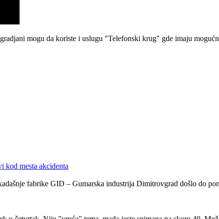
sugradjani mogu da koriste i uslugu "Telefonski krug" gde imaju mogućn
vi kod mesta akcidenta
kadašnje fabrike GID – Gumarska industrija Dimitrovgrad došlo do pono
 u četvrtak. Nije "vruća" tema, mada jeste snimana na skoro 40. Možda 