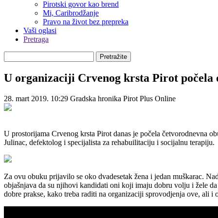
Pirotski govor kao brend
Mi, Caribrodžanje
Pravo na život bez prepreka
Vaši oglasi
Pretraga
Pretražite
U organizaciji Crvenog krsta Pirot počela 
28. mart 2019. 10:29
Gradska hronika
Pirot Plus Online
U prostorijama Crvenog krsta Pirot danas je počela četvorodnevna o
Julinac, defektolog i specijalista za rehabuilitaciju i socijalnu terapiju.
Za ovu obuku prijavilo se oko dvadesetak žena i jedan muškarac. Nada
objašnjava da su njihovi kandidati oni koji imaju dobru volju i žele d
dobre prakse, kako treba raditi na organizaciji sprovodjenja ove, ali i 