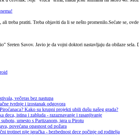
 nema!
ali treba pratiti. Treba objaviti da li se nešto promenilo.Sećate se, ovde 
" Sreten Savov. Javio je da vojni doktori nastavljaju da obilaze sela
roid
tivala, večeras bez nastupa
čne tvrdnje i izostanak odgovora
iroćanaca? Kako su krupni projekti ubili dušu našeg grada?
a deca, istina i zabluda - razaznavanje i rasanjivanje
 subotu, umesto s Partizanom, igra u Pirotu
ava, povećana opasnost od požara
ni trotinet nije igračka - bezbednost dece počinje od roditelja