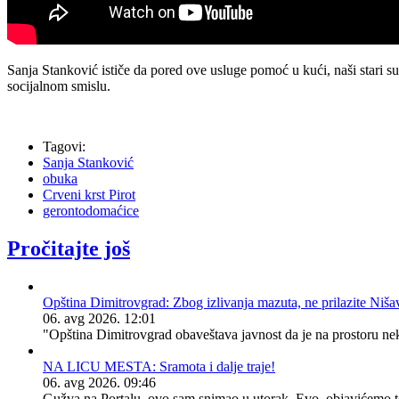
Sanja Stanković ističe da pored ove usluge pomoć u kući, naši stari 
socijalnom smislu.
Tagovi:
Sanja Stanković
obuka
Crveni krst Pirot
gerontodomaćice
Pročitajte još
Opština Dimitrovgrad: Zbog izlivanja mazuta, ne prilazite Niša
06. avg 2026. 12:01
"Opština Dimitrovgrad obaveštava javnost da je na prostoru ne
NA LICU MESTA: Sramota i dalje traje!
06. avg 2026. 09:46
Gužva na Portalu, ovo sam snimao u utorak. Evo, objavićemo tek