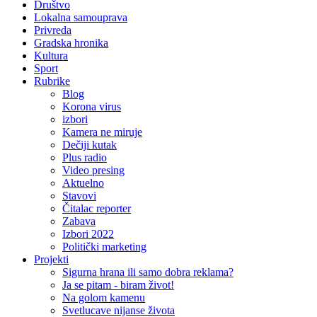
Društvo
Lokalna samouprava
Privreda
Gradska hronika
Kultura
Sport
Rubrike
Blog
Korona virus
izbori
Kamera ne miruje
Dečiji kutak
Plus radio
Video presing
Aktuelno
Stavovi
Čitalac reporter
Zabava
Izbori 2022
Politički marketing
Projekti
Sigurna hrana ili samo dobra reklama?
Ja se pitam - biram život!
Na golom kamenu
Svetlucave nijanse života