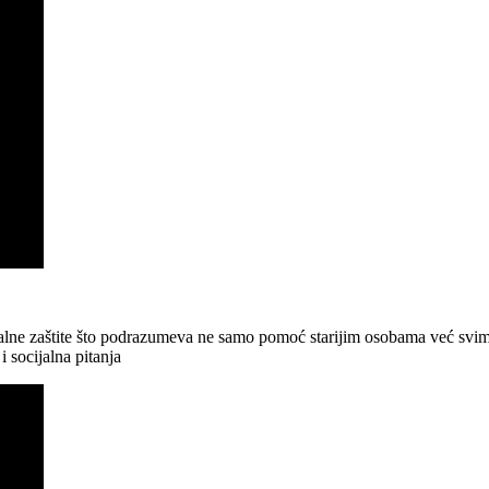
ijalne zaštite što podrazumeva ne samo pomoć starijim osobama već svim
i socijalna pitanja