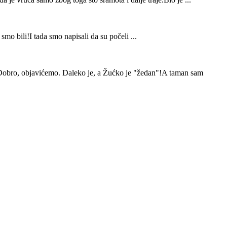
smo bili!I tada smo napisali da su počeli ...
. Dobro, objavićemo. Daleko je, a Žućko je "žedan"!A taman sam