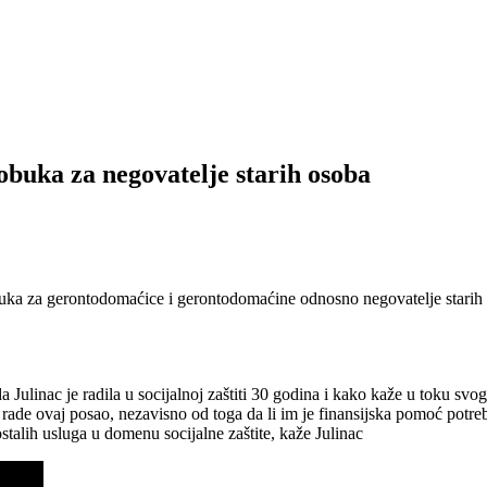
obuka za negovatelje starih osoba
buka za gerontodomaćice i gerontodomaćine odnosno negovatelje starih
 Julinac je radila u socijalnoj zaštiti 30 godina i kako kaže u toku s
a rade ovaj posao, nezavisno od toga da li im je finansijska pomoć potr
ostalih usluga u domenu socijalne zaštite, kaže Julinac