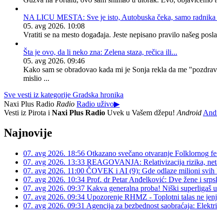
NA LICU MESTA: Sve je isto, Autobuska čeka, samo radnika
05. avg 2026. 10:08
Vratiti se na mesto događaja. Jeste nepisano pravilo našeg posla, 
Šta je ovo, da li neko zna: Zelena staza, rečica ili...
05. avg 2026. 09:46
Kako sam se obradovao kada mi je Sonja rekla da me "pozdravio
mislio ...
Sve vesti iz kategorije Gradska hronika
Naxi Plus Radio
Radio
Radio uživo
▶
Vesti iz Pirota i
Naxi Plus Radio
Uvek u Vašem džepu!
Android
And
Najnovije
07. avg 2026. 18:56
Otkazano svečano otvaranje Folklornog fes
07. avg 2026. 13:33
REAGOVANJA: Relativizacija rizika, neta
07. avg 2026. 11:00
ČOVEK i AI (9): Gde odlaze milioni svih P
07. avg 2026. 10:34
Prof. dr Petar Anđelković: Dve žene i srpsk
07. avg 2026. 09:37
Kakva generalna proba! Niški superligaš u
07. avg 2026. 09:34
Upozorenje RHMZ - Toplotni talas ne jenj
07. avg 2026. 09:31
Agencija za bezbednost saobraćaja: Električ