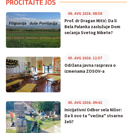
PROČITAJTE JOŠ
06. AVG 2026. 08:58
Prof. dr Dragan Mitić: Da li
Bela Palanka zaslužuje Dom
sećanja Svetog Nikete?
05. AVG 2026. 12:57
Održana javna rasprava o
izmenama ZOSOV-a
05. AVG 2026. 09:42
Inicijativni Odbor sela Nišor:
Da li ovo ta "većina" stvarno
želi?