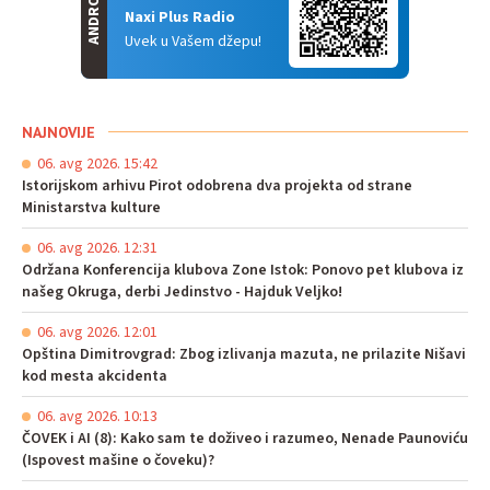
ANDROID
Naxi Plus Radio
Uvek u Vašem džepu!
NAJNOVIJE
06. avg 2026. 15:42
Istorijskom arhivu Pirot odobrena dva projekta od strane
Ministarstva kulture
06. avg 2026. 12:31
Održana Konferencija klubova Zone Istok: Ponovo pet klubova iz
našeg Okruga, derbi Jedinstvo - Hajduk Veljko!
06. avg 2026. 12:01
Opština Dimitrovgrad: Zbog izlivanja mazuta, ne prilazite Nišavi
kod mesta akcidenta
06. avg 2026. 10:13
ČOVEK i AI (8): Kako sam te doživeo i razumeo, Nenade Paunoviću
(Ispovest mašine o čoveku)?