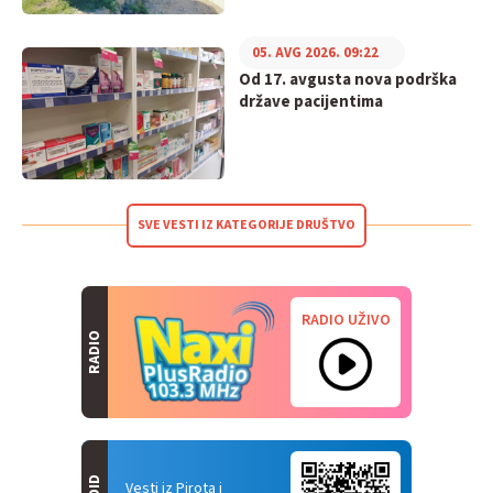
05. AVG 2026. 09:22
Od 17. avgusta nova podrška
države pacijentima
SVE VESTI IZ KATEGORIJE DRUŠTVO
RADIO UŽIVO
RADIO
Vesti iz Pirota i