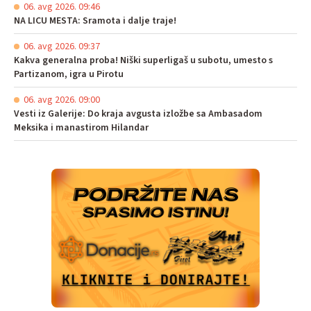
06. avg 2026. 09:46
NA LICU MESTA: Sramota i dalje traje!
06. avg 2026. 09:37
Kakva generalna proba! Niški superligaš u subotu, umesto s
Partizanom, igra u Pirotu
06. avg 2026. 09:00
Vesti iz Galerije: Do kraja avgusta izložbe sa Ambasadom
Meksika i manastirom Hilandar