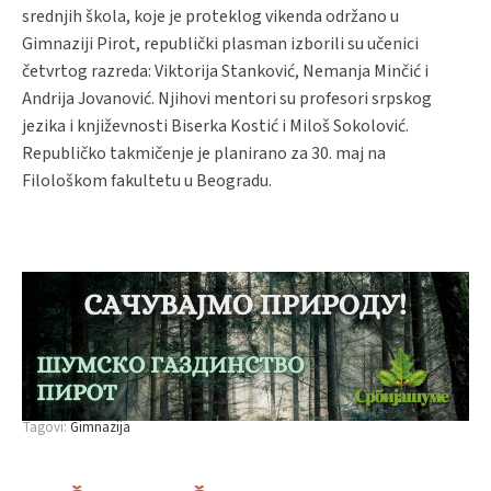
srednjih škola, koje je proteklog vikenda održano u
Gimnaziji Pirot, republički plasman izborili su učenici
četvrtog razreda: Viktorija Stanković, Nemanja Minčić i
Andrija Jovanović. Njihovi mentori su profesori srpskog
jezika i književnosti Biserka Kostić i Miloš Sokolović.
Republičko takmičenje je planirano za 30. maj na
Filološkom fakultetu u Beogradu.
Tagovi:
Gimnazija