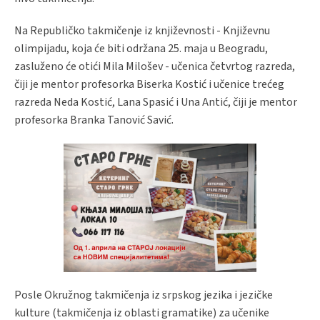
Na Republičko takmičenje iz književnosti - Književnu
olimpijadu, koja će biti održana 25. maja u Beogradu,
zasluženo će otići Mila Milošev - učenica četvrtog razreda,
čiji je mentor profesorka Biserka Kostić i učenice trećeg
razreda Neda Kostić, Lana Spasić i Una Antić, čiji je mentor
profesorka Branka Tanović Savić.
Posle Okružnog takmičenja iz srpskog jezika i jezičke
kulture (takmičenja iz oblasti gramatike) za učenike