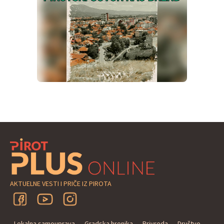
AKTUELNE VESTI I PRIČE IZ PIROTA
Lokalna samouprava
Gradska hronika
Privreda
Društvo