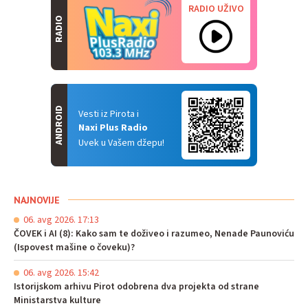
RADIO UŽIVO
RADIO
ANDROID
Vesti iz Pirota i
Naxi Plus Radio
Uvek u Vašem džepu!
NAJNOVIJE
06. avg 2026. 17:13
ČOVEK i AI (8): Kako sam te doživeo i razumeo, Nenade Paunoviću
(Ispovest mašine o čoveku)?
06. avg 2026. 15:42
Istorijskom arhivu Pirot odobrena dva projekta od strane
Ministarstva kulture