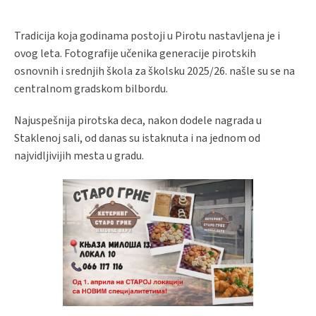
Tradicija koja godinama postoji u Pirotu nastavljena je i
ovog leta. Fotografije učenika generacije pirotskih
osnovnih i srednjih škola za školsku 2025/26. našle su se na
centralnom gradskom bilbordu.
Najuspešnija pirotska deca, nakon dodele nagrada u
Staklenoj sali, od danas su istaknuta i na jednom od
najvidljivijih mesta u gradu.