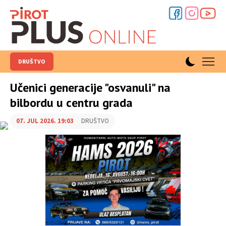
DRUŠTVO
Učenici generacije "osvanuli" na
bilbordu u centru grada
07. JUL 2026. 19:03
DRUŠTVO