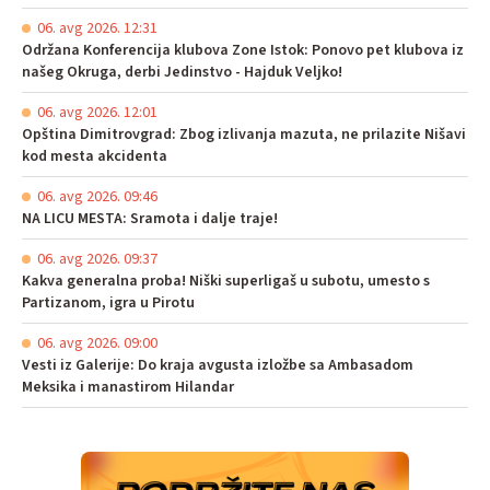
06. avg 2026. 12:31
Održana Konferencija klubova Zone Istok: Ponovo pet klubova iz
našeg Okruga, derbi Jedinstvo - Hajduk Veljko!
06. avg 2026. 12:01
Opština Dimitrovgrad: Zbog izlivanja mazuta, ne prilazite Nišavi
kod mesta akcidenta
06. avg 2026. 09:46
NA LICU MESTA: Sramota i dalje traje!
06. avg 2026. 09:37
Kakva generalna proba! Niški superligaš u subotu, umesto s
Partizanom, igra u Pirotu
06. avg 2026. 09:00
Vesti iz Galerije: Do kraja avgusta izložbe sa Ambasadom
Meksika i manastirom Hilandar