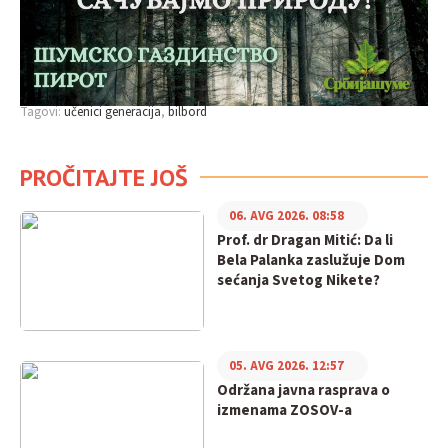
Tagovi:
učenici generacija
bilbord
PROČITAJTE JOŠ
06. AVG 2026. 08:58
Prof. dr Dragan Mitić: Da li
Bela Palanka zaslužuje Dom
sećanja Svetog Nikete?
05. AVG 2026. 12:57
Održana javna rasprava o
izmenama ZOSOV-a