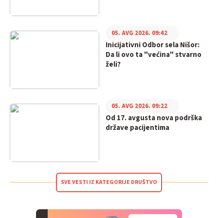
05. AVG 2026. 09:42
Inicijativni Odbor sela Nišor:
Da li ovo ta "većina" stvarno
želi?
05. AVG 2026. 09:22
Od 17. avgusta nova podrška
države pacijentima
SVE VESTI IZ KATEGORIJE DRUŠTVO