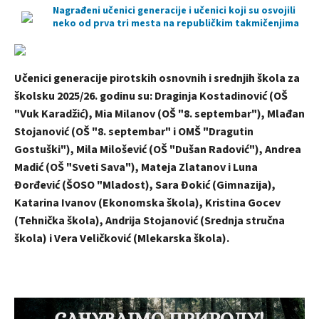
Nagrađeni učenici generacije i učenici koji su osvojili
neko od prva tri mesta na republičkim takmičenjima
Učenici generacije pirotskih osnovnih i srednjih škola za
školsku 2025/26. godinu su: Draginja Kostadinović (OŠ
"Vuk Karadžić), Mia Milanov (OŠ "8. septembar"), Mlađan
Stojanović (OŠ "8. septembar" i OMŠ "Dragutin
Gostuški"), Mila Milošević (OŠ "Dušan Radović"), Andrea
Madić (OŠ "Sveti Sava"), Mateja Zlatanov i Luna
Đorđević (ŠOSO "Mladost), Sara Đokić (Gimnazija),
Katarina Ivanov (Ekonomska škola), Kristina Gocev
(Tehnička škola), Andrija Stojanović (Srednja stručna
škola) i Vera Veličković (Mlekarska škola).