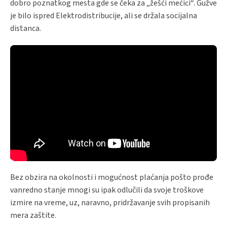
dobro poznatkog mesta gde se čeka za „žešći mećici“. Gužve
je bilo ispred Elektrodistribucije, ali se držala socijalna
distanca.
Bez obzira na okolnosti i mogućnost plaćanja pošto prođe
vanredno stanje mnogi su ipak odlučili da svoje troškove
izmire na vreme, uz, naravno, pridržavanje svih propisanih
mera zaštite.