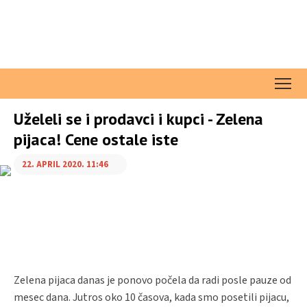
Uželeli se i prodavci i kupci - Zelena
pijaca! Cene ostale iste
22. APRIL 2020. 11:46
Zelena pijaca danas je ponovo počela da radi posle pauze od
mesec dana. Jutros oko 10 časova, kada smo posetili pijacu,