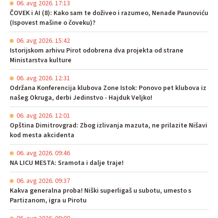
06. avg 2026. 17:13
ČOVEK i AI (8): Kako sam te doživeo i razumeo, Nenade Paunoviću
(Ispovest mašine o čoveku)?
06. avg 2026. 15:42
Istorijskom arhivu Pirot odobrena dva projekta od strane
Ministarstva kulture
06. avg 2026. 12:31
Održana Konferencija klubova Zone Istok: Ponovo pet klubova iz
našeg Okruga, derbi Jedinstvo - Hajduk Veljko!
06. avg 2026. 12:01
Opština Dimitrovgrad: Zbog izlivanja mazuta, ne prilazite Nišavi
kod mesta akcidenta
06. avg 2026. 09:46
NA LICU MESTA: Sramota i dalje traje!
06. avg 2026. 09:37
Kakva generalna proba! Niški superligaš u subotu, umesto s
Partizanom, igra u Pirotu