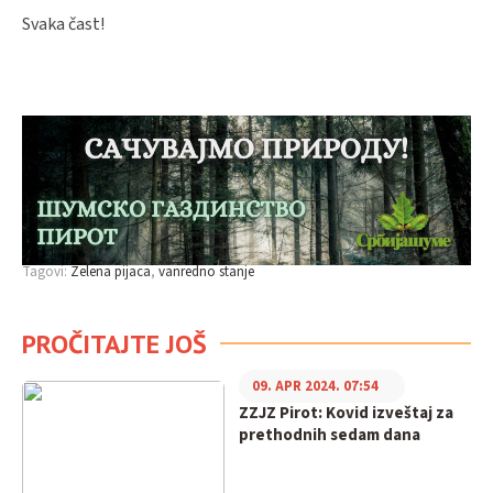
Svaka čast!
Tagovi:
Zelena pijaca
vanredno stanje
PROČITAJTE JOŠ
09. APR 2024. 07:54
ZZJZ Pirot: Kovid izveštaj za
prethodnih sedam dana