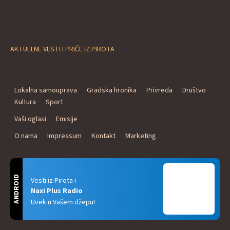
AKTUELNE VESTI I PRIČE IZ PIROTA
Lokalna samouprava
Gradska hronika
Privreda
Društvo
Kultura
Sport
Vaši oglasi
Emisije
O nama
Impressum
Kontakt
Marketing
ANDROID
Vesti iz Pirota i
Naxi Plus Radio
Uvek u Vašem džepu!