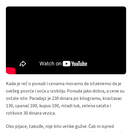
Kada je reč o ponudi i cenama moramo da istaknemo da je
svežeg povrća i voća u izobilju. Ponuda jako dobra, a cene su
ostale iste. Paradajz je 230 dinara po kilogramu, krastavac
130, spanać 100, kupus 100, mladi luk, zelena salata i
rotkvice 30 dinara vezica.
Oko pijace, takođe, nije bilo velike gužve. Čak ni ispred