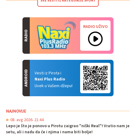
SVE VESTI IZ KATEGORIJE SPORT
RADIO UŽIVO
RADIO
ANDROID
Vesti iz Pirota i
Naxi Plus Radio
Uvek u Vašem džepu!
NAJNOVIJE
08. avg 2026. 21:44
Lepo je što je ponovo u Pirotu zaigrao "niški Real"! Vratio nam je
setu, ali i nadu da će i njima i nama biti bolje!