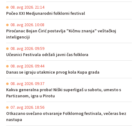
08. avg 2026. 21:14
Počeo XXI Medjunarodni folklorni festival
08. avg 2026. 10:08
Piroćanac Bojan Ćirić postavlja "Kičmu znanja" veštačkoj
inteligenciji
08. avg 2026. 09:59
Učesnici Festivala održali javni čas folklora
08. avg 2026. 09:44
Danas se igraju utakmice prvog kola Kupa grada
08. avg 2026. 09:37
Kakva generalna proba! Niški superligaš u subotu, umesto s
Partizanom, igra u Pirotu
07. avg 2026. 18:56
Otkazano svečano otvaranje Folklornog festivala, večeras bez
nastupa