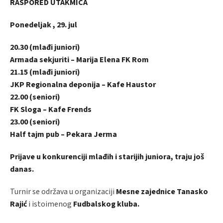
RASPORED UTAKMICA
Ponedeljak , 29. jul
20.30 (mlađi juniori)
Armada sekjuriti – Marija Elena FK Rom
21.15 (mlađi juniori)
JKP Regionalna deponija – Kafe Haustor
22.00 (seniori)
FK Sloga – Kafe Frends
23.00 (seniori)
Half tajm pub – Pekara Jerma
Prijave u konkurenciji mlađih i starijih juniora, traju još
danas.
Turnir se održava u organizaciji
Mesne zajednice Tanasko
Rajić
i istoimenog
Fudbalskog kluba.