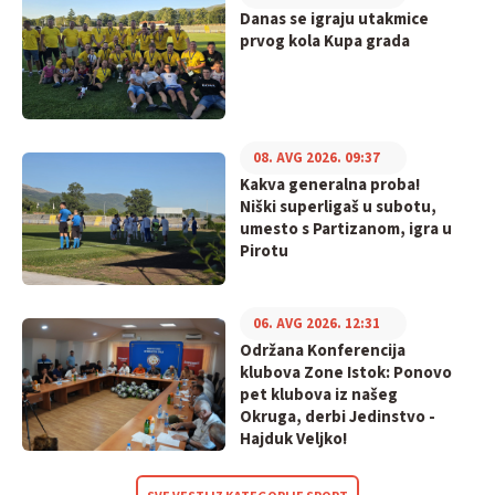
Danas se igraju utakmice
prvog kola Kupa grada
08. AVG 2026. 09:37
Kakva generalna proba!
Niški superligaš u subotu,
umesto s Partizanom, igra u
Pirotu
06. AVG 2026. 12:31
Održana Konferencija
klubova Zone Istok: Ponovo
pet klubova iz našeg
Okruga, derbi Jedinstvo -
Hajduk Veljko!