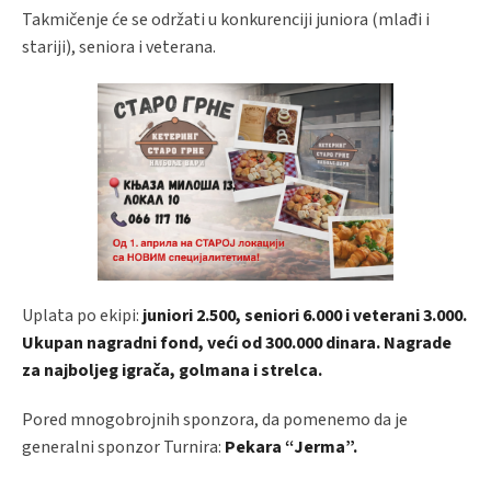
Takmičenje će se održati u konkurenciji juniora (mlađi i
stariji), seniora i veterana.
Uplata po ekipi:
juniori 2.500, seniori 6.000 i veterani 3.000.
Ukupan nagradni fond, veći od 300.000 dinara. Nagrade
za najboljeg igrača, golmana i strelca.
Pored mnogobrojnih sponzora, da pomenemo da je
generalni sponzor Turnira:
Pekara “Jerma”.