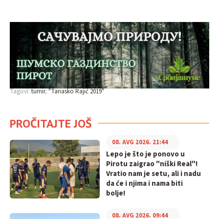
Tagovi:
turnir
"Tanasko Rajić 2019"
PROČITAJTE JOŠ
08. AVG 2026. 21:44
Lepo je što je ponovo u
Pirotu zaigrao "niški Real"!
Vratio nam je setu, ali i nadu
da će i njima i nama biti
bolje!
08. AVG 2026. 09:44