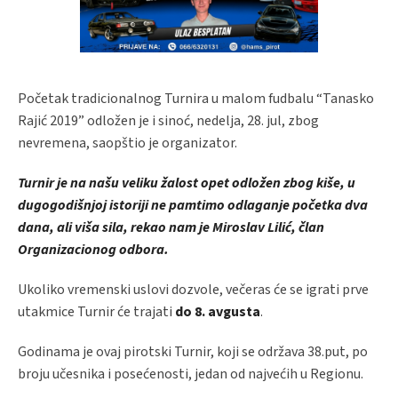
Početak tradicionalnog Turnira u malom fudbalu “Tanasko
Rajić 2019” odložen je i sinoć, nedelja, 28. jul, zbog
nevremena, saopštio je organizator.
Turnir je na našu veliku žalost opet odložen zbog kiše, u
dugogodišnjoj istoriji ne pamtimo odlaganje početka dva
dana, ali viša sila, rekao nam je Miroslav Lilić, član
Organizacionog odbora.
Ukoliko vremenski uslovi dozvole, večeras će se igrati prve
utakmice Turnir će trajati
do 8. avgusta
.
Godinama je ovaj pirotski Turnir, koji se održava 38.put, po
broju učesnika i posećenosti, jedan od najvećih u Regionu.