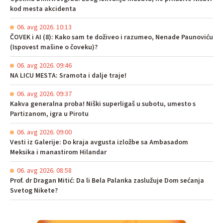
kod mesta akcidenta
06. avg 2026. 10:13
ČOVEK i AI (8): Kako sam te doživeo i razumeo, Nenade Paunoviću
(Ispovest mašine o čoveku)?
06. avg 2026. 09:46
NA LICU MESTA: Sramota i dalje traje!
06. avg 2026. 09:37
Kakva generalna proba! Niški superligaš u subotu, umesto s
Partizanom, igra u Pirotu
06. avg 2026. 09:00
Vesti iz Galerije: Do kraja avgusta izložbe sa Ambasadom
Meksika i manastirom Hilandar
06. avg 2026. 08:58
Prof. dr Dragan Mitić: Da li Bela Palanka zaslužuje Dom sećanja
Svetog Nikete?