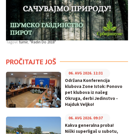
Tagovi:
turnir
"Radin Do 2018"
PROČITAJTE JOŠ
06. AVG 2026. 12:31
Održana Konferencija
klubova Zone Istok: Ponovo
pet klubova iz našeg
Okruga, derbi Jedinstvo -
Hajduk Veljko!
06. AVG 2026. 09:37
Kakva generalna proba!
Niški superligaš u subotu,