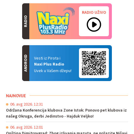
RADIO UŽIVO
RADIO
ANDROID
Vesti iz Pirota i
Naxi Plus Radio
Uvek u Vašem džepu!
NAJNOVIJE
06. avg 2026. 12:31
Održana Konferencija klubova Zone Istok: Ponovo pet klubova iz
našeg Okruga, derbi Jedinstvo - Hajduk Veljko!
06. avg 2026. 12:01
Opština Dimitrovgrad: Zbog izlivanja mazuta, ne prilazite Nišavi