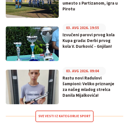
umesto s Partizanom, igra u
Pirotu
03. AVG 2026. 19:55
Izvučeni parovi prvog kola
Kupa grada: Derbi prvog
kola V. Durković - Gnjilan!
03. AVG 2026. 09:04
Rastu novi Radulovi
šampioni: Veliko priznanje
za našeg mladog strelca
Danila Mijalkovića!
SVE VESTI IZ KATEGORIJE SPORT