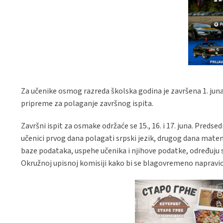
Za učenike osmog razreda školska godina je završena 1. juna.
pripreme za polaganje završnog ispita.
Završni ispit za osmake održaće se 15., 16. i 17. juna. Preds
učenici prvog dana polagati srpski jezik, drugog dana mate
baze podataka, uspehe učenika i njihove podatke, određuju se
Okružnoj upisnoj komisiji kako bi se blagovremeno napravio 