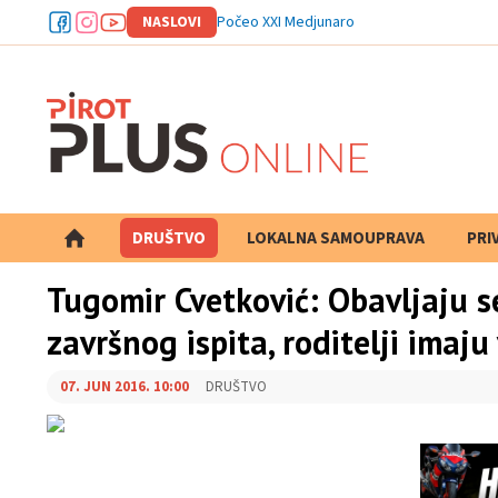
NASLOVI
Počeo XXI Medjunarodni folklorni fest
DRUŠTVO
LOKALNA SAMOUPRAVA
PRETRAGA
PRI
Tugomir Cvetković: Obavljaju s
završnog ispita, roditelji imaj
07. JUN 2016. 10:00
DRUŠTVO