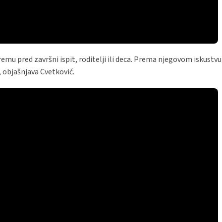
emu pred završni ispit, roditelji ili deca. Prema njegovom iskustvu
, objašnjava Cvetković.