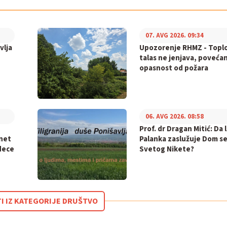
07. AVG 2026. 09:34
vlja
Upozorenje RHMZ - Topl
talas ne jenjava, poveća
opasnost od požara
06. AVG 2026. 08:58
Prof. dr Dragan Mitić: Da l
inet
Palanka zaslužuje Dom s
dece
Svetog Nikete?
TI IZ KATEGORIJE DRUŠTVO