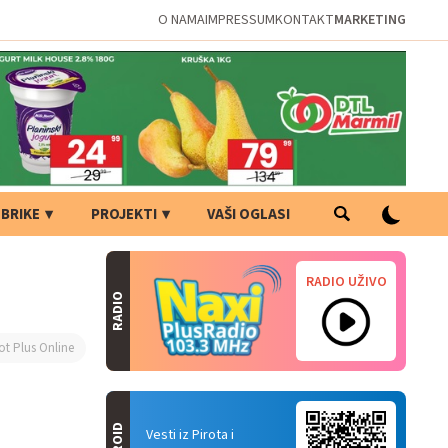
O NAMA
IMPRESSUM
KONTAKT
MARKETING
BRIKE
PROJEKTI
VAŠI OGLASI
RADIO UŽIVO
RADIO
ot Plus Online
Vesti iz Pirota i