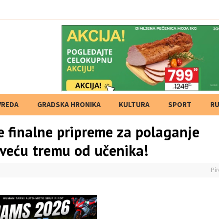
VREDA
GRADSKA HRONIKA
KULTURA
SPORT
RU
e finalne pripreme za polaganje
u veću tremu od učenika!
Pir