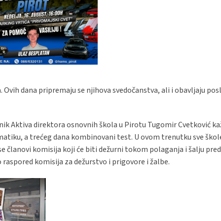
 Ovih dana pripremaju se njihova svedočanstva, ali i obavljaju pos
ednik Aktiva direktora osnovnih škola u Pirotu Tugomir Cvetković ka
matiku, a trećeg dana kombinovani test. U ovom trenutku sve škol
 članovi komisija koji će biti dežurni tokom polaganja i šalju pred
raspored komisija za dežurstvo i prigovore i žalbe.