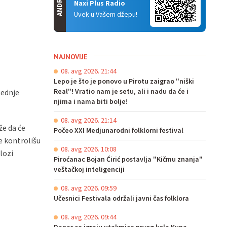
ANDROID
Naxi Plus Radio
Uvek u Vašem džepu!
NAJNOVIJE
08. avg 2026. 21:44
Lepo je što je ponovo u Pirotu zaigrao "niški
Real"! Vratio nam je setu, ali i nadu da će i
lednje
njima i nama biti bolje!
08. avg 2026. 21:14
že da će
Počeo XXI Medjunarodni folklorni festival
e kontrolišu
08. avg 2026. 10:08
lozi
Piroćanac Bojan Ćirić postavlja "Kičmu znanja"
veštačkoj inteligenciji
08. avg 2026. 09:59
Učesnici Festivala održali javni čas folklora
08. avg 2026. 09:44