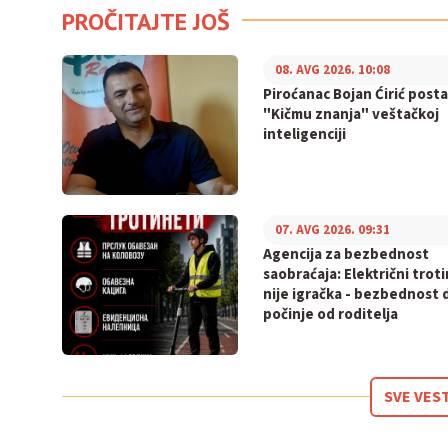
PROČITAJTE JOŠ
08. AVG 2026. 10:08
Piroćanac Bojan Ćirić posta
"Kičmu znanja" veštačkoj
inteligenciji
07. AVG 2026. 09:31
Agencija za bezbednost
saobraćaja: Električni trot
nije igračka - bezbednost 
počinje od roditelja
SVE VES