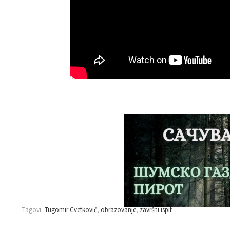
Tagovi:
Tugomir Cvetković
obrazovanje
završni ispit