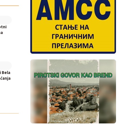
otni
na
i Bela
ećanja