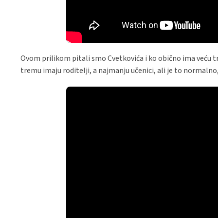
Ovom prilikom pitali smo Cvetkovića i ko obično ima veću tr
tremu imaju roditelji, a najmanju učenici, ali je to normalno