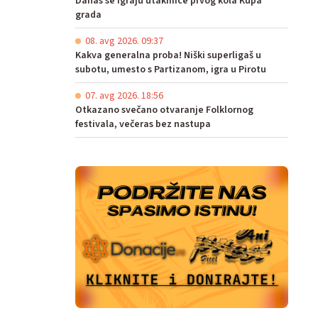
Danas se igraju utakmice prvog kola Kupa
grada
08. avg 2026. 09:37
Kakva generalna proba! Niški superligaš u
subotu, umesto s Partizanom, igra u Pirotu
07. avg 2026. 18:56
Otkazano svečano otvaranje Folklornog
festivala, večeras bez nastupa