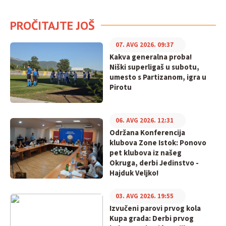
PROČITAJTE JOŠ
07. AVG 2026. 09:37
Kakva generalna proba!
Niški superligaš u subotu,
umesto s Partizanom, igra u
Pirotu
06. AVG 2026. 12:31
Održana Konferencija
klubova Zone Istok: Ponovo
pet klubova iz našeg
Okruga, derbi Jedinstvo -
Hajduk Veljko!
03. AVG 2026. 19:55
Izvučeni parovi prvog kola
Kupa grada: Derbi prvog