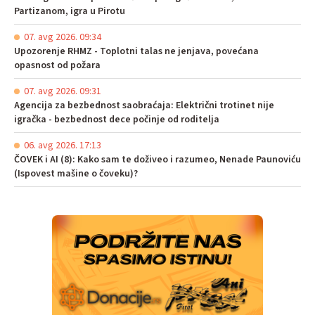
Partizanom, igra u Pirotu
07. avg 2026. 09:34
Upozorenje RHMZ - Toplotni talas ne jenjava, povećana
opasnost od požara
07. avg 2026. 09:31
Agencija za bezbednost saobraćaja: Električni trotinet nije
igračka - bezbednost dece počinje od roditelja
06. avg 2026. 17:13
ČOVEK i AI (8): Kako sam te doživeo i razumeo, Nenade Paunoviću
(Ispovest mašine o čoveku)?