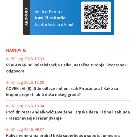
ANDROID
Vesti iz Pirota i
Naxi Plus Radio
Uvek u Vašem džepu!
NAJNOVIJE
07. avg 2026. 13:33
REAGOVANJA! Relativizacija rizika, netačne tvrdnje i izostanak
odgovora
07. avg 2026. 11:00
ČOVEK i AI (9): Gde odlaze milioni svih Piroćanaca? Kako su
krupni projekti ubili dušu našeg grada?
07. avg 2026. 10:34
Prof. dr Petar Anđelković: Dve žene i srpska deca, istina i zabluda
- razaznavanje i rasanjivanje
07. avg 2026. 09:37
Kakva generalna proba! Niški superligaš u subotu, umesto s