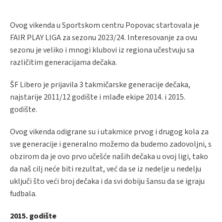
Ovog vikenda u Sportskom centru Popovac startovala je
FAIR PLAY LIGA za sezonu 2023/24. Interesovanje za ovu
sezonu je veliko i mnogi klubovi iz regiona učestvuju sa
različitim generacijama dečaka.
ŠF Libero je prijavila 3 takmičarske generacije dečaka,
najstarije 2011/12 godište i mlađe ekipe 2014. i 2015.
godište.
Ovog vikenda odigrane su i utakmice prvog i drugog kola za
sve generacije i generalno možemo da budemo zadovoljni, s
obzirom da je ovo prvo učešće naših dečaka u ovoj ligi, tako
da naš cilj neće biti rezultat, već da se iz nedelje u nedelju
uključi što veći broj dečaka i da svi dobiju šansu da se igraju
fudbala.
2015. godište