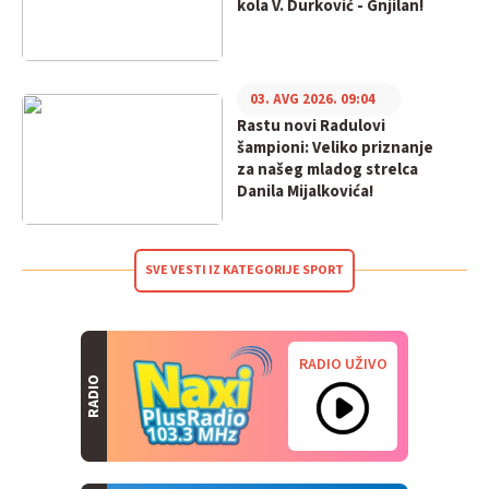
kola V. Durković - Gnjilan!
03. AVG 2026. 09:04
Rastu novi Radulovi
šampioni: Veliko priznanje
za našeg mladog strelca
Danila Mijalkovića!
SVE VESTI IZ KATEGORIJE SPORT
RADIO UŽIVO
RADIO