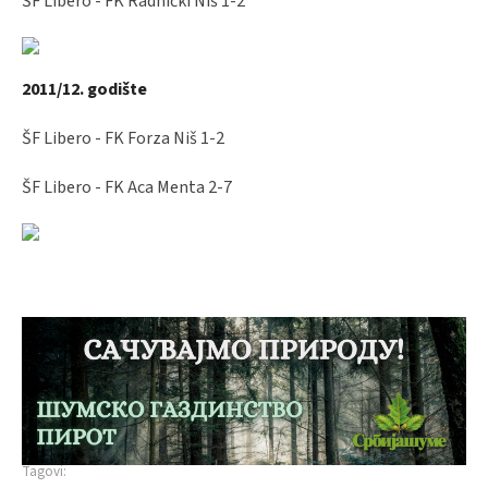
ŠF Libero - FK Radnički Niš 1-2
2011/12. godište
ŠF Libero - FK Forza Niš 1-2
ŠF Libero - FK Aca Menta 2-7
Tagovi: