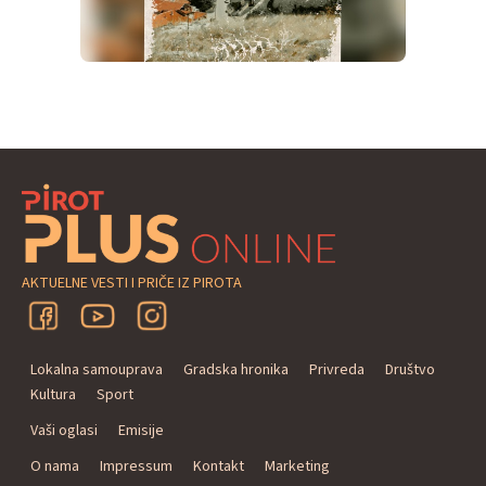
AKTUELNE VESTI I PRIČE IZ PIROTA
Lokalna samouprava
Gradska hronika
Privreda
Društvo
Kultura
Sport
Vaši oglasi
Emisije
O nama
Impressum
Kontakt
Marketing