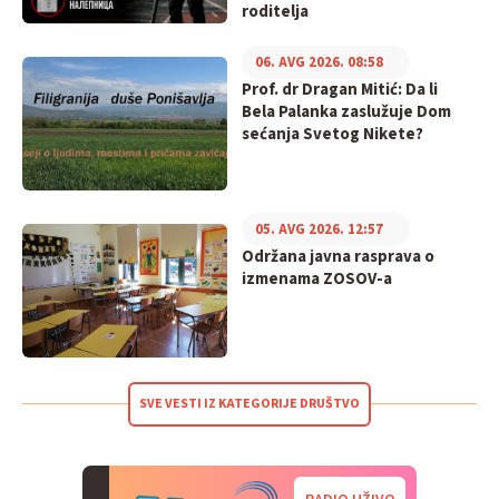
roditelja
06. AVG 2026. 08:58
Prof. dr Dragan Mitić: Da li
Bela Palanka zaslužuje Dom
sećanja Svetog Nikete?
05. AVG 2026. 12:57
Održana javna rasprava o
izmenama ZOSOV-a
SVE VESTI IZ KATEGORIJE DRUŠTVO