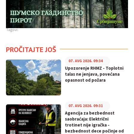
Tagovi:
PROČITAJTE JOŠ
07. AVG 2026. 09:34
Upozorenje RHMZ - Toplotni
talas ne jenjava, povećana
opasnost od požara
07. AVG 2026. 09:31
Agencija za bezbednost
saobraćaja: Električni
trotinet nije igračka -
bezbednost dece počinje od