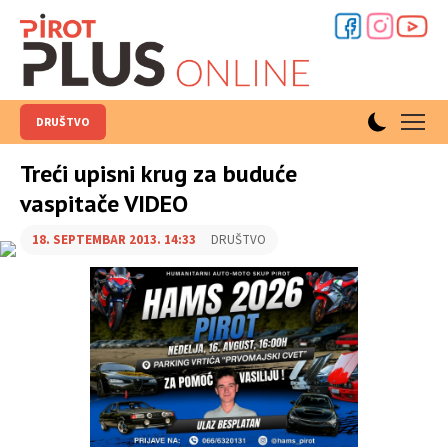
DRUŠTVO
Treći upisni krug za buduće
vaspitače VIDEO
18. SEPTEMBAR 2013. 14:33
DRUŠTVO