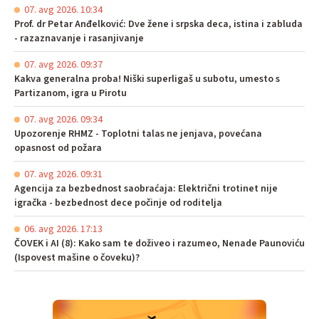
07. avg 2026. 10:34
Prof. dr Petar Anđelković: Dve žene i srpska deca, istina i zabluda
- razaznavanje i rasanjivanje
07. avg 2026. 09:37
Kakva generalna proba! Niški superligaš u subotu, umesto s
Partizanom, igra u Pirotu
07. avg 2026. 09:34
Upozorenje RHMZ - Toplotni talas ne jenjava, povećana
opasnost od požara
07. avg 2026. 09:31
Agencija za bezbednost saobraćaja: Električni trotinet nije
igračka - bezbednost dece počinje od roditelja
06. avg 2026. 17:13
ČOVEK i AI (8): Kako sam te doživeo i razumeo, Nenade Paunoviću
(Ispovest mašine o čoveku)?