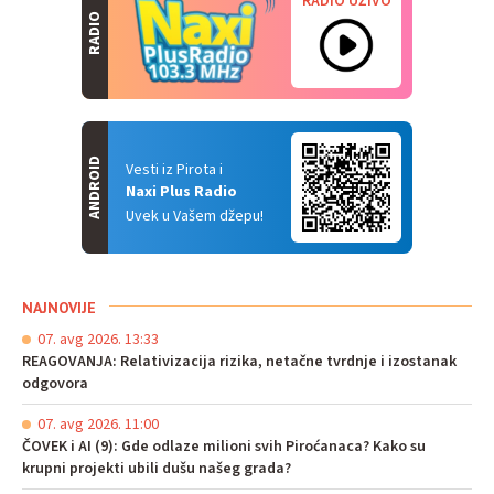
RADIO UŽIVO
RADIO
ANDROID
Vesti iz Pirota i
Naxi Plus Radio
Uvek u Vašem džepu!
NAJNOVIJE
07. avg 2026. 13:33
REAGOVANJA: Relativizacija rizika, netačne tvrdnje i izostanak
odgovora
07. avg 2026. 11:00
ČOVEK i AI (9): Gde odlaze milioni svih Piroćanaca? Kako su
krupni projekti ubili dušu našeg grada?