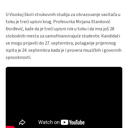
U Visokoj školi strukovnih studija za obrazovanje vasitača u
toku je treći upisni krug. Profesorka Mirjana Stanković
Đorđević, kaže da je treći upisni rok u toku i da ima još 28
slobodnih mesta za samofinansirajuće studente. Kandidati
se mogu prijaviti do 27. septembra, polaganje prijemnog
ispita je 24. septembra kada je i provera muzičkih i govornih
sposobnosti.