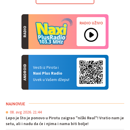
RADIO UŽIVO
RADIO
ANDROID
Vesti iz Pirota i
Naxi Plus Radio
Uvek u Vašem džepu!
NAJNOVIJE
08. avg 2026. 21:44
Lepo je što je ponovo u Pirotu zaigrao "niški Real"! Vratio nam je
setu, ali i nadu da će i njima i nama biti bolje!