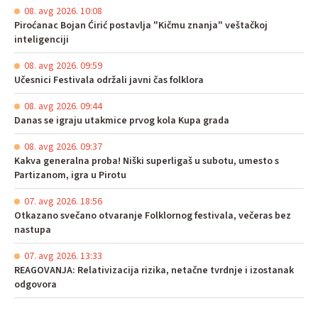
08. avg 2026. 10:08
Piroćanac Bojan Ćirić postavlja "Kičmu znanja" veštačkoj
inteligenciji
08. avg 2026. 09:59
Učesnici Festivala održali javni čas folklora
08. avg 2026. 09:44
Danas se igraju utakmice prvog kola Kupa grada
08. avg 2026. 09:37
Kakva generalna proba! Niški superligaš u subotu, umesto s
Partizanom, igra u Pirotu
07. avg 2026. 18:56
Otkazano svečano otvaranje Folklornog festivala, večeras bez
nastupa
07. avg 2026. 13:33
REAGOVANJA: Relativizacija rizika, netačne tvrdnje i izostanak
odgovora