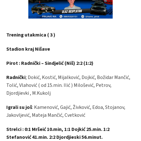
Trening utakmica ( 3 )
Stadion kraj Nišave
Pirot : Radnički – Sindjelić (Niš) 2:2 (1:2)
Radnički
; Dokić, Kostić, Mijalković, Dojkić, Božidar Mančić,
Tolić, Vlahović ( od 15.min. Ilić ) Milošević, Petrov,
Djordjievki , M.Kukolj
Igrali su još
: Kamenović, Gajić, Živković, Edoa, Stojanov,
Jakovljević, Mateja Mančić, Cvetković
Strelci : 0:1 Mršeić 10.min, 1:1 Dojkić 25.min. 1:2
Stefanović 41.min. 2:2 Djordjieski 56.minut.