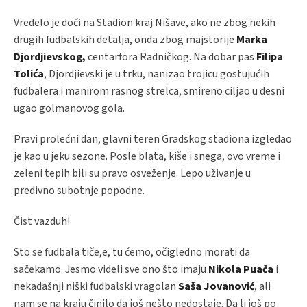
Vredelo je doći na Stadion kraj Nišave, ako ne zbog nekih
drugih fudbalskih detalja, onda zbog majstorije
Marka
Djordjievskog,
centarfora Radničkog. Na dobar pas
Filipa
Tolića
, Djordjievski je u trku, nanizao trojicu gostujućih
fudbalera i manirom rasnog strelca, smireno ciljao u desni
ugao golmanovog gola.
Pravi prolećni dan, glavni teren Gradskog stadiona izgledao
je kao u jeku sezone. Posle blata, kiše i snega, ovo vreme i
zeleni tepih bili su pravo osveženje. Lepo uživanje u
predivno subotnje popodne.
Čist vazduh!
Sto se fudbala tiče,e, tu ćemo, očigledno morati da
sačekamo. Jesmo videli sve ono što imaju
Nikola Puača
i
nekadašnji niški fudbalski vragolan
Saša Jovanović
, ali
nam se na kraju činilo da još nešto nedostaje. Da li još po