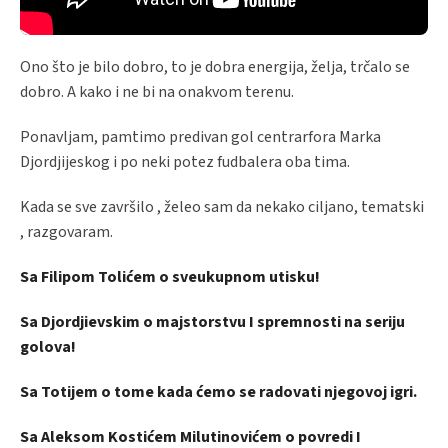
Ono što je bilo dobro, to je dobra energija, želja, trčalo se
dobro. A kako i ne bi na onakvom terenu.
Ponavljam, pamtimo predivan gol centrarfora Marka
Djordjijeskog i po neki potez fudbalera oba tima.
Kada se sve završilo , želeo sam da nekako ciljano, tematski
, razgovaram.
Sa Filipom Tolićem o sveukupnom utisku!
Sa Djordjievskim o majstorstvu I spremnosti na seriju
golova!
Sa Totijem o tome kada ćemo se radovati njegovoj igri.
Sa Aleksom Kostićem Milutinovićem o povredi I