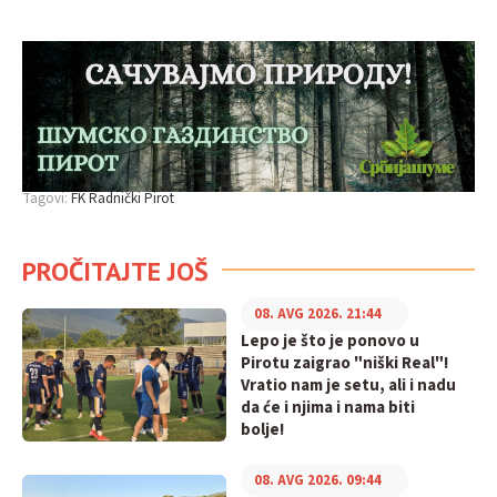
Tagovi:
FK Radnički Pirot
PROČITAJTE JOŠ
08. AVG 2026. 21:44
Lepo je što je ponovo u
Pirotu zaigrao "niški Real"!
Vratio nam je setu, ali i nadu
da će i njima i nama biti
bolje!
08. AVG 2026. 09:44