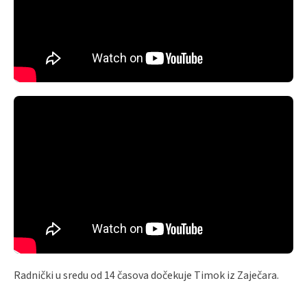
Radnički u sredu od 14 časova dočekuje Timok iz Zaječara.