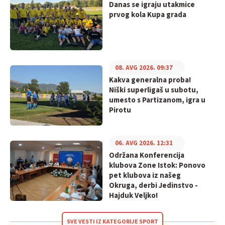
Danas se igraju utakmice
prvog kola Kupa grada
08. AVG 2026. 09:37
Kakva generalna proba!
Niški superligaš u subotu,
umesto s Partizanom, igra u
Pirotu
06. AVG 2026. 12:31
Održana Konferencija
klubova Zone Istok: Ponovo
pet klubova iz našeg
Okruga, derbi Jedinstvo -
Hajduk Veljko!
SVE VESTI IZ KATEGORIJE SPORT