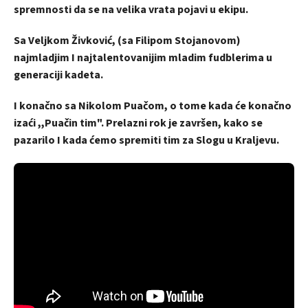
spremnosti da se na velika vrata pojavi u ekipu.
Sa Veljkom Živković, (sa Filipom Stojanovom)
najmladjim I najtalentovanijim mladim fudblerima u
generaciji kadeta.
I konačno sa Nikolom Puačom, o tome kada će konačno
izaći ,,Puačin tim". Prelazni rok je završen, kako se
pazarilo I kada ćemo spremiti tim za Slogu u Kraljevu.