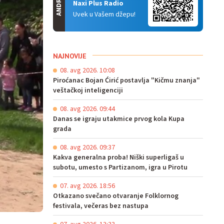
ANDROID
Naxi Plus Radio
Uvek u Vašem džepu!
NAJNOVIJE
08. avg 2026. 10:08
Piroćanac Bojan Ćirić postavlja "Kičmu znanja"
veštačkoj inteligenciji
08. avg 2026. 09:44
Danas se igraju utakmice prvog kola Kupa
grada
08. avg 2026. 09:37
Kakva generalna proba! Niški superligaš u
subotu, umesto s Partizanom, igra u Pirotu
07. avg 2026. 18:56
Otkazano svečano otvaranje Folklornog
festivala, večeras bez nastupa