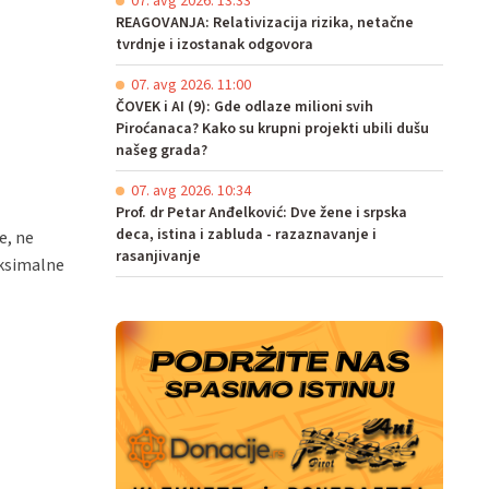
07. avg 2026. 13:33
REAGOVANJA: Relativizacija rizika, netačne
tvrdnje i izostanak odgovora
07. avg 2026. 11:00
ČOVEK i AI (9): Gde odlaze milioni svih
Piroćanaca? Kako su krupni projekti ubili dušu
našeg grada?
07. avg 2026. 10:34
Prof. dr Petar Anđelković: Dve žene i srpska
deca, istina i zabluda - razaznavanje i
e, ne
rasanjivanje
aksimalne