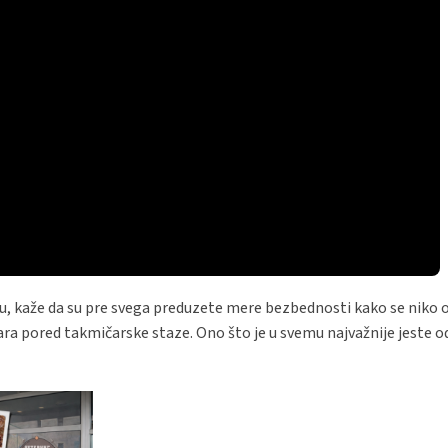
tu, kaže da su pre svega preduzete mere bezbednosti kako se niko 
dara pored takmičarske staze. Ono što je u svemu najvažnije jeste od