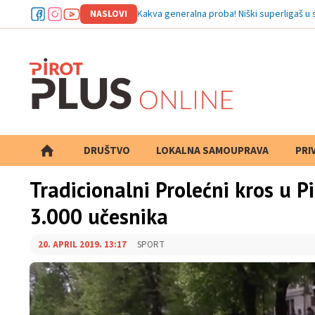
NASLOVI
Kakva generalna proba! Niški superligaš u 
DRUŠTVO
LOKALNA SAMOUPRAVA
PRETRAGA
PRI
Tradicionalni Prolećni kros u P
3.000 učesnika
20. APRIL 2019. 13:17
SPORT