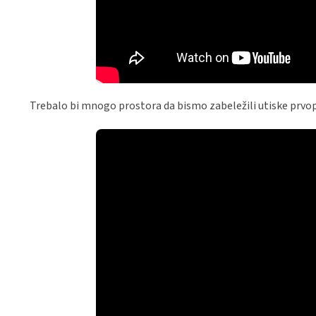
Trebalo bi mnogo prostora da bismo zabeležili utiske prvopl