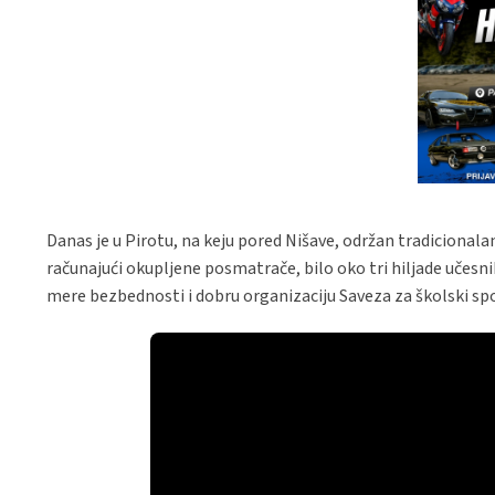
Danas je u Pirotu, na keju pored Nišave, održan tradicionalan
računajući okupljene posmatrače, bilo oko tri hiljade učesni
mere bezbednosti i dobru organizaciju Saveza za školski sp