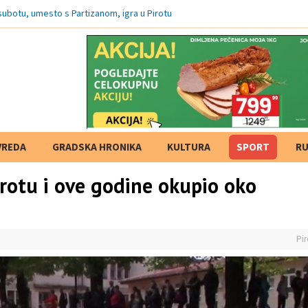
subotu, umesto s Partizanom, igra u Pirotu
VREDA
GRADSKA HRONIKA
KULTURA
SPORT
RU
irotu i ove godine okupio oko
Pir