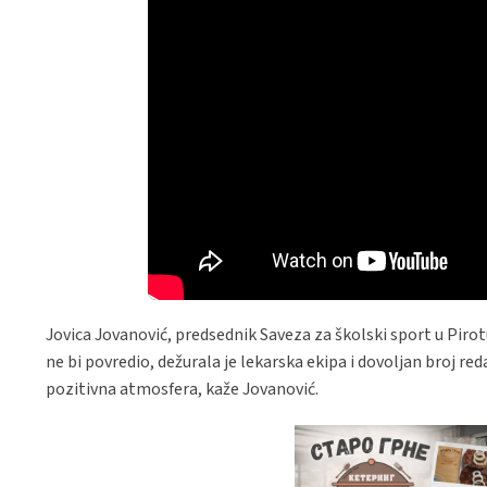
Jovica Jovanović, predsednik Saveza za školski sport u Piro
ne bi povredio, dežurala je lekarska ekipa i dovoljan broj re
pozitivna atmosfera, kaže Jovanović.