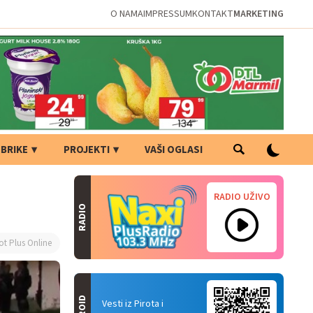
O NAMA
IMPRESSUM
KONTAKT
MARKETING
BRIKE
PROJEKTI
VAŠI OGLASI
RADIO UŽIVO
RADIO
ot Plus Online
Vesti iz Pirota i