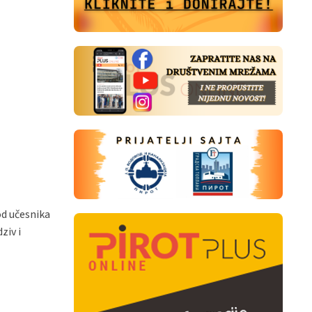
od učesnika
ziv i