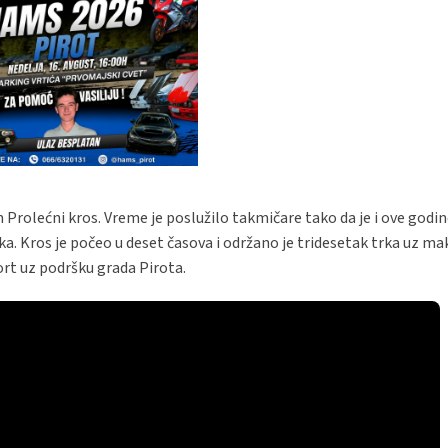
 Prolećni kros. Vreme je poslužilo takmičare tako da je i ove godin
ka. Kros je počeo u deset časova i održano je tridesetak trka uz m
ort uz podršku grada Pirota.