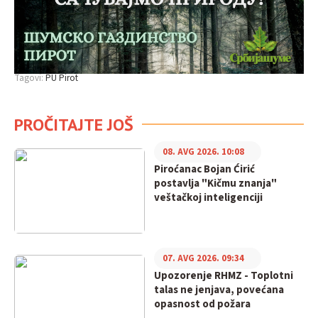
Tagovi:
PU Pirot
PROČITAJTE JOŠ
08. AVG 2026. 10:08
Piroćanac Bojan Ćirić
postavlja "Kičmu znanja"
veštačkoj inteligenciji
07. AVG 2026. 09:34
Upozorenje RHMZ - Toplotni
talas ne jenjava, povećana
opasnost od požara