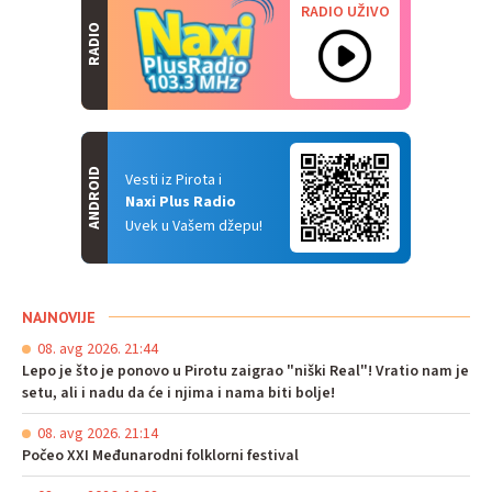
RADIO UŽIVO
RADIO
ANDROID
Vesti iz Pirota i
Naxi Plus Radio
Uvek u Vašem džepu!
NAJNOVIJE
08. avg 2026. 21:44
Lepo je što je ponovo u Pirotu zaigrao "niški Real"! Vratio nam je
setu, ali i nadu da će i njima i nama biti bolje!
08. avg 2026. 21:14
Počeo XXI Međunarodni folklorni festival