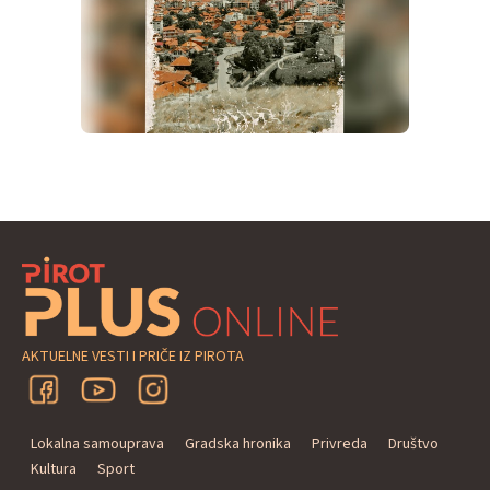
AKTUELNE VESTI I PRIČE IZ PIROTA
Lokalna samouprava
Gradska hronika
Privreda
Društvo
Kultura
Sport