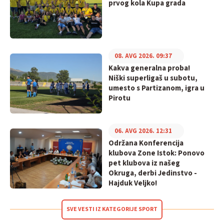
prvog kola Kupa grada
08. AVG 2026. 09:37
Kakva generalna proba!
Niški superligaš u subotu,
umesto s Partizanom, igra u
Pirotu
06. AVG 2026. 12:31
Održana Konferencija
klubova Zone Istok: Ponovo
pet klubova iz našeg
Okruga, derbi Jedinstvo -
Hajduk Veljko!
SVE VESTI IZ KATEGORIJE SPORT