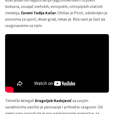
ušao jedan od najpoznatijih jugoslovenskih i srpskih
boksera, osvajač svetskih, evropskih, olimpijskih zlatnih
medalja,
čuveni Tadija Kačar.
Obišao je Pirot, oduševljen je
uslovima za sport, divan grad, rekao je. Bila nam je čast da
razgovaramo sa njim.
Tehnički delegat
Dragoljub Radojević
sa svojim
saradnicima završio je parovanje i prihvatio razgovor. Od
njega smo saznali da je ovo najmasovnije prvenstvo za