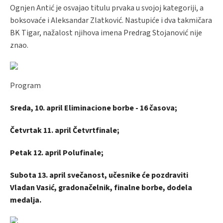
Ognjen Antić je osvajao titulu prvaka u svojoj kategoriji, a
boksovaće i Aleksandar Zlatković. Nastupiće i dva takmičara
BK Tigar, nažalost njihova imena Predrag Stojanović nije
znao.
Program
Sreda, 10. april Eliminacione borbe - 16 časova;
Četvrtak 11. april Četvrtfinale;
Petak 12. april Polufinale;
Subota 13. april svečanost, učesnike će pozdraviti
Vladan Vasić, gradonačelnik, finalne borbe, dodela
medalja.