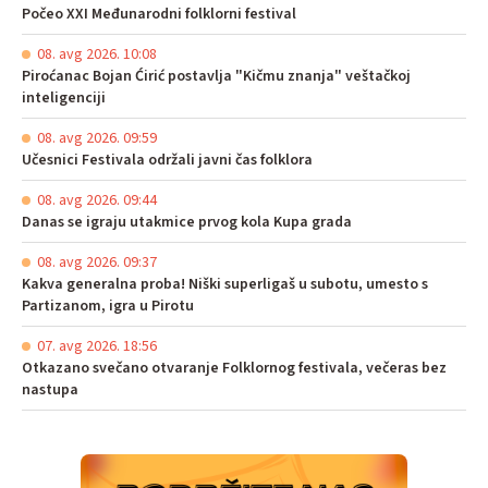
Počeo XXI Međunarodni folklorni festival
08. avg 2026. 10:08
Piroćanac Bojan Ćirić postavlja "Kičmu znanja" veštačkoj
inteligenciji
08. avg 2026. 09:59
Učesnici Festivala održali javni čas folklora
08. avg 2026. 09:44
Danas se igraju utakmice prvog kola Kupa grada
08. avg 2026. 09:37
Kakva generalna proba! Niški superligaš u subotu, umesto s
Partizanom, igra u Pirotu
07. avg 2026. 18:56
Otkazano svečano otvaranje Folklornog festivala, večeras bez
nastupa