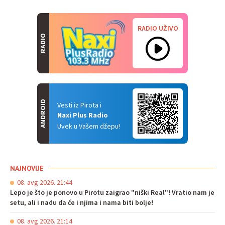
RADIO UŽIVO
RADIO
ANDROID
Vesti iz Pirota i
Naxi Plus Radio
Uvek u Vašem džepu!
NAJNOVIJE
08. avg 2026. 21:44
Lepo je što je ponovo u Pirotu zaigrao "niški Real"! Vratio nam je
setu, ali i nadu da će i njima i nama biti bolje!
08. avg 2026. 21:14