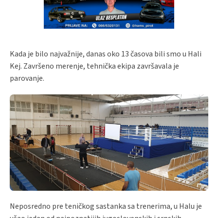
Kada je bilo najvažnije, danas oko 13 časova bili smo u Hali
Kej. Završeno merenje, tehnička ekipa završavala je
parovanje.
Neposredno pre teničkog sastanka sa trenerima, u Halu je