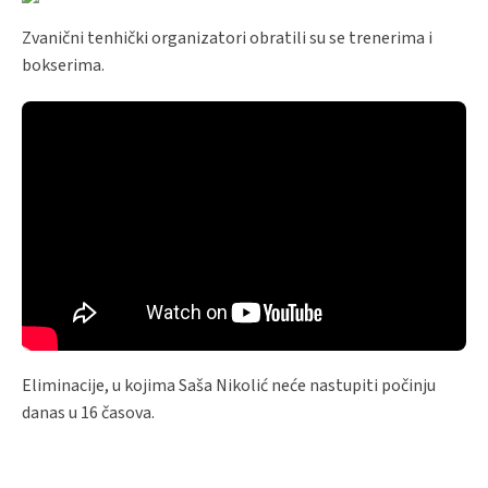
Zvanični tenhički organizatori obratili su se trenerima i
bokserima.
Eliminacije, u kojima Saša Nikolić neće nastupiti počinju
danas u 16 časova.