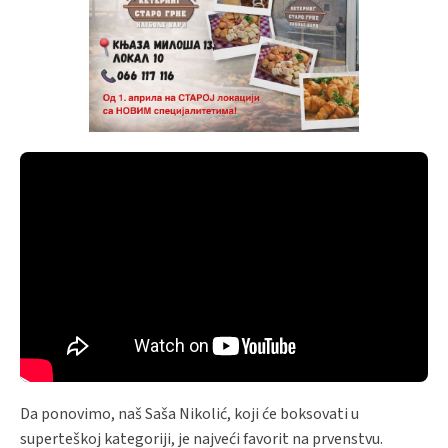
Da ponovimo, naš Saša Nikolić, koji će boksovati u
superteškoj kategoriji, je najveći favorit na prvenstvu.