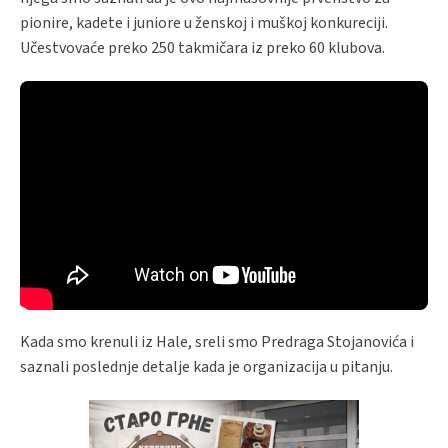
pionire, kadete i juniore u ženskoj i muškoj konkureciji.
Učestvovaće preko 250 takmičara iz preko 60 klubova.
Kada smo krenuli iz Hale, sreli smo Predraga Stojanovića i
saznali poslednje detalje kada je organizacija u pitanju.