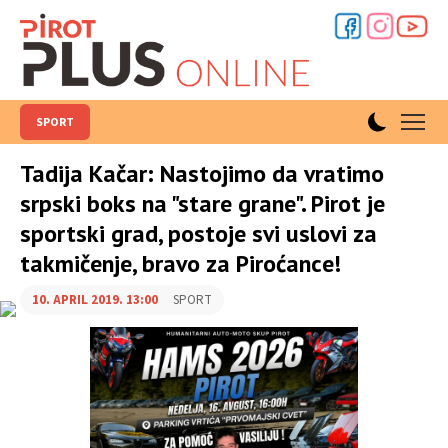
SPORT
Tadija Kačar: Nastojimo da vratimo
srpski boks na "stare grane". Pirot je
sportski grad, postoje svi uslovi za
takmičenje, bravo za Piroćance!
10. APRIL 2019. 13:00
SPORT