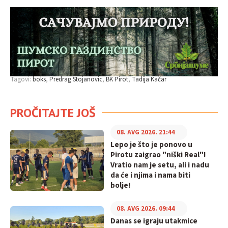
Tagovi:
boks
Predrag Stojanovic
BK Pirot
Tadija Kačar
PROČITAJTE JOŠ
08. AVG 2026. 21:44
Lepo je što je ponovo u
Pirotu zaigrao "niški Real"!
Vratio nam je setu, ali i nadu
da će i njima i nama biti
bolje!
08. AVG 2026. 09:44
Danas se igraju utakmice