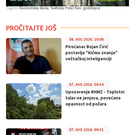
Tagovi:
Ekonomska škola
Svetislav Pešić Kari
godišnjica
PROČITAJTE JOŠ
08. AVG 2026. 10:08
Piroćanac Bojan Ćirić
postavlja "Kičmu znanja"
veštačkoj inteligenciji
07. AVG 2026. 09:34
Upozorenje RHMZ - Toplotni
talas ne jenjava, povećana
opasnost od požara
07. AVG 2026. 09:31