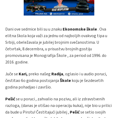
Dani ove sedmice bili su u znaku
Ekonomske škole
. Ova
elitna škola koja važi za jednu od najboljih ovakvog tipa u
Srbiji, obeležavala je jubilej brojnim svečanostima. U
četvrtak, 8.decembra, u prisustvu brojnih gostiju
promovisana je Monografija Škole , za period od 1996. do
2016. godine.
Juče se
Kari,
preko našeg
Radija
, oglasio i u audio poruci,
čestitao 6o godina postojanja
Škole
koju je šezdesetih
godina pohadjao i završio.
Pešić
se u poruci , zahvalio na pozivu, ali iz zdravstvenih
razloga, (danas je otišao na operaciju kuka), nije bio u prilici
da bude u Pirotu! Čestitajući jubilej ,
Pešić
se setio svojih