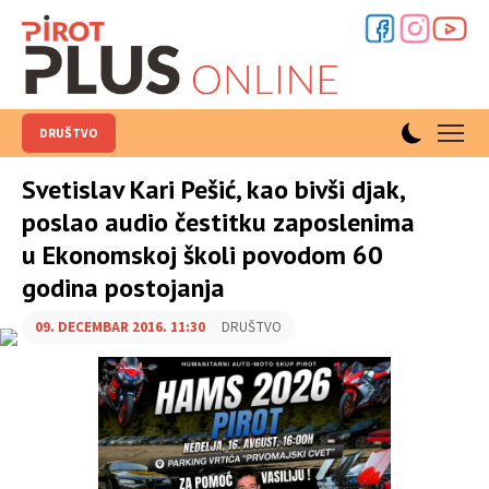
DRUŠTVO
Svetislav Kari Pešić, kao bivši djak,
poslao audio čestitku zaposlenima
u Ekonomskoj školi povodom 60
godina postojanja
09. DECEMBAR 2016. 11:30
DRUŠTVO