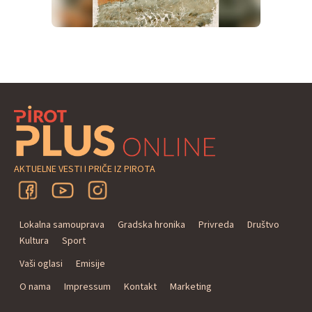
AKTUELNE VESTI I PRIČE IZ PIROTA
Lokalna samouprava
Gradska hronika
Privreda
Društvo
Kultura
Sport
Vaši oglasi
Emisije
O nama
Impressum
Kontakt
Marketing