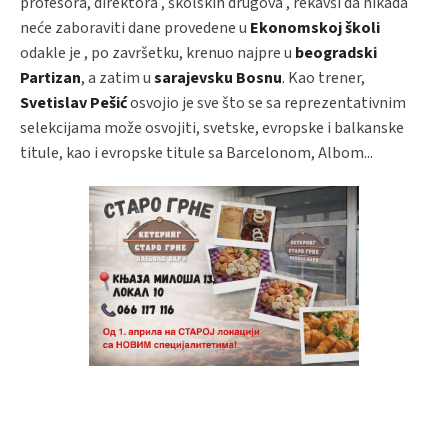
profesora, direktora , školskih drugova , rekavši da nikada
neće zaboraviti dane provedene u
Ekonomskoj školi
odakle je , po završetku, krenuo najpre u
beogradski
Partizan
, a zatim u
sarajevsku Bosnu
. Kao trener,
Svetislav Pešić
osvojio je sve što se sa reprezentativnim
selekcijama može osvojiti, svetske, evropske i balkanske
titule, kao i evropske titule sa Barcelonom, Albom...