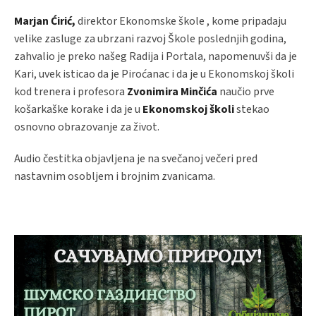
Marjan Ćirić,
direktor Ekonomske škole , kome pripadaju
velike zasluge za ubrzani razvoj Škole poslednjih godina,
zahvalio je preko našeg Radija i Portala, napomenuvši da je
Kari, uvek isticao da je Piroćanac i da je u Ekonomskoj školi
kod trenera i profesora
Zvonimira Minčića
naučio prve
košarkaške korake i da je u
Ekonomskoj školi
stekao
osnovno obrazovanje za život.
Audio čestitka objavljena je na svečanoj večeri pred
nastavnim osobljem i brojnim zvanicama.