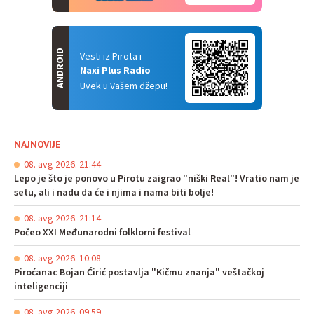
ANDROID
Vesti iz Pirota i
Naxi Plus Radio
Uvek u Vašem džepu!
NAJNOVIJE
08. avg 2026. 21:44
Lepo je što je ponovo u Pirotu zaigrao "niški Real"! Vratio nam je
setu, ali i nadu da će i njima i nama biti bolje!
08. avg 2026. 21:14
Počeo XXI Međunarodni folklorni festival
08. avg 2026. 10:08
Piroćanac Bojan Ćirić postavlja "Kičmu znanja" veštačkoj
inteligenciji
08. avg 2026. 09:59