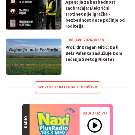
Agencija za bezbednost
saobraćaja: Električni
trotinet nije igračka -
bezbednost dece počinje od
roditelja
06. AVG 2026. 08:58
Prof. dr Dragan Mitić: Da li
Bela Palanka zaslužuje Dom
sećanja Svetog Nikete?
SVE VESTI IZ KATEGORIJE DRUŠTVO
RADIO UŽIVO
RADIO