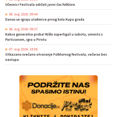
Učesnici Festivala održali javni čas folklora
08. avg 2026. 09:44
Danas se igraju utakmice prvog kola Kupa grada
08. avg 2026. 09:37
Kakva generalna proba! Niški superligaš u subotu, umesto s
Partizanom, igra u Pirotu
07. avg 2026. 18:56
Otkazano svečano otvaranje Folklornog festivala, večeras bez
nastupa