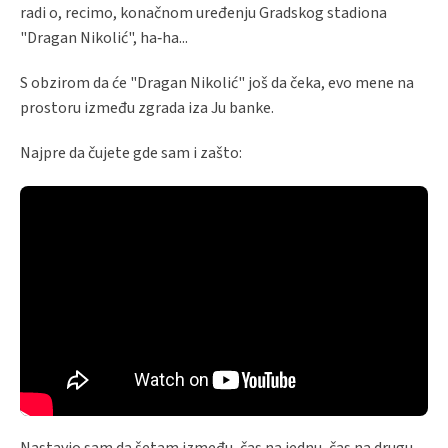
radi o, recimo, konačnom uređenju Gradskog stadiona
"Dragan Nikolić", ha‐ha...
S obzirom da će "Dragan Nikolić" još da čeka, evo mene na
prostoru između zgrada iza Ju banke.
Najpre da čujete gde sam i zašto:
Nastavio sam da šetam između, čas na jednu, čas na drugu