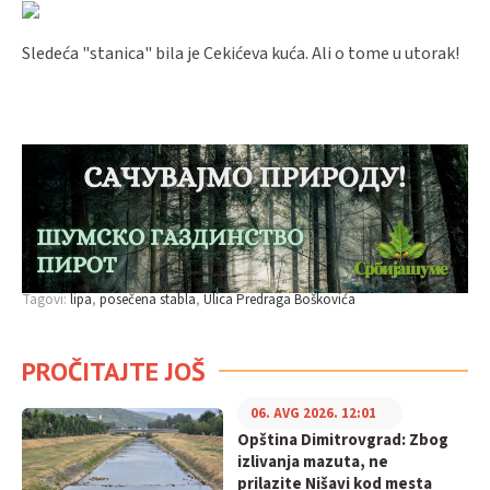
Sledeća "stanica" bila je Cekićeva kuća. Ali o tome u utorak!
Tagovi:
lipa
posečena stabla
Ulica Predraga Boškovića
PROČITAJTE JOŠ
06. AVG 2026. 12:01
Opština Dimitrovgrad: Zbog
izlivanja mazuta, ne
prilazite Nišavi kod mesta