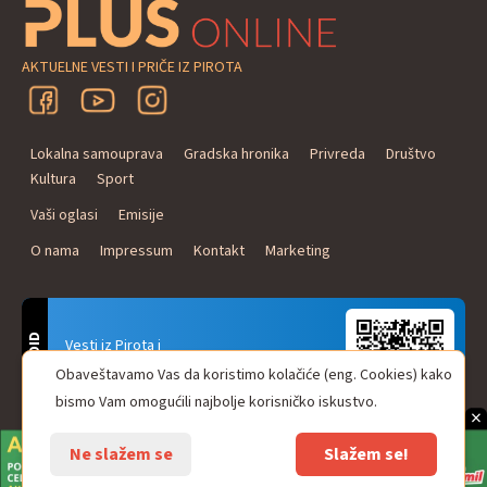
AKTUELNE VESTI I PRIČE IZ PIROTA
Lokalna samouprava
Gradska hronika
Privreda
Društvo
Kultura
Sport
Vaši oglasi
Emisije
O nama
Impressum
Kontakt
Marketing
ANDROID
Vesti iz Pirota i
Naxi Plus Radio
Obaveštavamo Vas da koristimo kolačiće (eng. Cookies) kako
Uvek u Vašem džepu!
bismo Vam omogućili najbolje korisničko iskustvo.
×
Ne slažem se
Slažem se!
© Pirot plus online - internet portal. Sva prava zadržana.