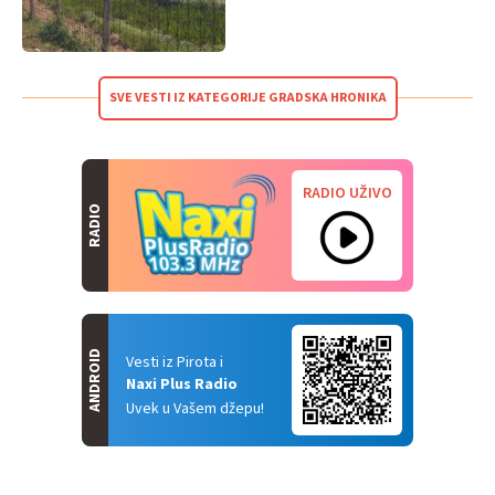
SVE VESTI IZ KATEGORIJE GRADSKA HRONIKA
RADIO UŽIVO
RADIO
ANDROID
Vesti iz Pirota i
Naxi Plus Radio
Uvek u Vašem džepu!