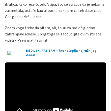
ili ulicu, kako reče čovek. A lipa, što se svi čude da je nekome
zasmetala, ostaće kao uspomena kojem će tek da se čude.
Gde god nađeš... ti seci!
Znam koga treba da pitam, ali, to su za nas očigledno
zabranjene adrese. Zbog toga se zadovoljite ovim što ste
videli – Pravi mali lavirint.
MEDIJSKI RASIZAM – hronologija najružnijeg
dana!