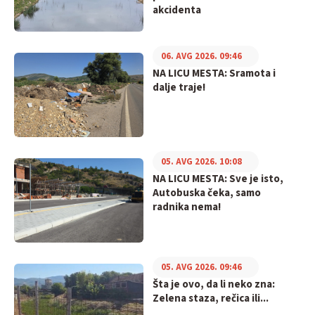
akcidenta
06. AVG 2026. 09:46
NA LICU MESTA: Sramota i
dalje traje!
05. AVG 2026. 10:08
NA LICU MESTA: Sve je isto,
Autobuska čeka, samo
radnika nema!
05. AVG 2026. 09:46
Šta je ovo, da li neko zna:
Zelena staza, rečica ili...