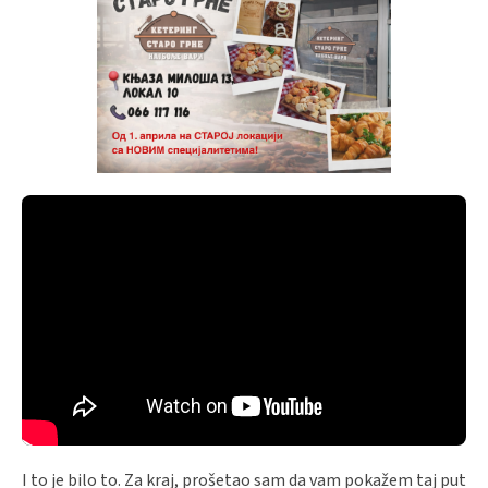
I to je bilo to. Za kraj, prošetao sam da vam pokažem taj put