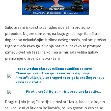
Subotu sam iskoristio da radno obeležim prolećno
prepodne. Najpre sam vam, na kraju grada, ispričao šta se
događa sa nekadašnjim brdima našeg smeća, potom prošao
trgom cveća kako ga je Sonja nazvala, nekako se probijao
između cvetnih tezgi na kojima je mirisala velika ljubav
prema njenom veličanstvu - ženi.
Posao vredan oko 300 miliona zvanično se zove
"Sanacija i rekultivacija nesanitarne deponije u
Pirotu": Uklanjaju se tragovi nebrige iz prošlog veka, a
kakvi će ostati?
Pirot u cveću! Boje, mirisi, predivne kreacije...
Drugi cilj bio je taj "istorijski prostor" iza Ju banke, o kojem
se, kao i o ulici Ruđera Boškovića, toliko govorilo kao da se