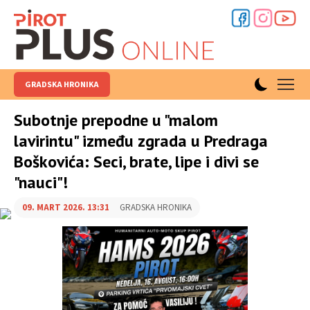
GRADSKA HRONIKA
Subotnje prepodne u "malom
lavirintu" između zgrada u Predraga
Boškovića: Seci, brate, lipe i divi se
"nauci"!
09. MART 2026. 13:31
GRADSKA HRONIKA