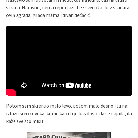
stranu. Naravno, nema reportaže bez svedoka, bez stanara
ovih zgrada. Mlada mama i divan dečačić.
Potom sam skrenuo malo levo, potom malo desno i tu na
izlazu sreo čoveka, kome kao da je baš došlo da se najada, da
kaže sve što misli.