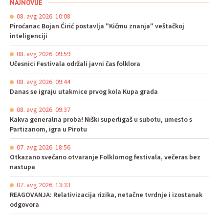
NAJNOVIJE
08. avg 2026. 10:08
Piroćanac Bojan Ćirić postavlja "Kičmu znanja" veštačkoj
inteligenciji
08. avg 2026. 09:59
Učesnici Festivala održali javni čas folklora
08. avg 2026. 09:44
Danas se igraju utakmice prvog kola Kupa grada
08. avg 2026. 09:37
Kakva generalna proba! Niški superligaš u subotu, umesto s
Partizanom, igra u Pirotu
07. avg 2026. 18:56
Otkazano svečano otvaranje Folklornog festivala, večeras bez
nastupa
07. avg 2026. 13:33
REAGOVANJA: Relativizacija rizika, netačne tvrdnje i izostanak
odgovora