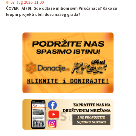
07. avg 2026. 11:00
ČOVEK i AI (9): Gde odlaze milioni svih Piroćanaca? Kako su
krupni projekti ubili dušu našeg grada?