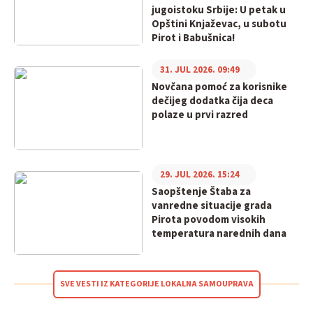
jugoistoku Srbije: U petak u
Opštini Knjaževac, u subotu
Pirot i Babušnica!
31. JUL 2026. 09:49
Novčana pomoć za korisnike
dečijeg dodatka čija deca
polaze u prvi razred
29. JUL 2026. 15:24
Saopštenje Štaba za
vanredne situacije grada
Pirota povodom visokih
temperatura narednih dana
SVE VESTI IZ KATEGORIJE LOKALNA SAMOUPRAVA