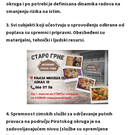
okruga i po potrebi je definisana dinamika radova na
smanjenju rizika na istim.
3. Svi subjekti koji učestvuju u sprovođenju odbrane od
poplava su spremni i pripravni. Obezbeđeni su
materijalni, tehnički i ljudski resursi.
4. Spremnost zimskih službi za održavanje putnih
pravaca na području Pirotskog okruga je na
zadovoljavajućem nivou (službe su opremljene