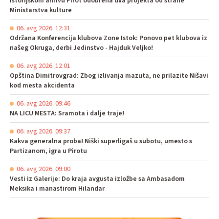
Istorijskom arhivu Pirot odobrena dva projekta od strane
Ministarstva kulture
06. avg 2026. 12:31
Održana Konferencija klubova Zone Istok: Ponovo pet klubova iz
našeg Okruga, derbi Jedinstvo - Hajduk Veljko!
06. avg 2026. 12:01
Opština Dimitrovgrad: Zbog izlivanja mazuta, ne prilazite Nišavi
kod mesta akcidenta
06. avg 2026. 09:46
NA LICU MESTA: Sramota i dalje traje!
06. avg 2026. 09:37
Kakva generalna proba! Niški superligaš u subotu, umesto s
Partizanom, igra u Pirotu
06. avg 2026. 09:00
Vesti iz Galerije: Do kraja avgusta izložbe sa Ambasadom
Meksika i manastirom Hilandar