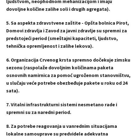
ljudstvom, neophodnom mehanizacijom i imaju
dovoljne količine zalihe soli i drugih agregata).
5. Sa aspekta zdravstvene zaštite - Opšta bolnica Pirot,
Domovi zdravlja i Zavod za javni zdravlje su spremni za
predstojeći period (smeštajni kapaciteti, ljudstvo,
tehnička opremljenost i zalihe lekova).
6. Organizacija Crvenog krsta spremno dočekuje zimsku
sezonu (raspolaže dovoljnim količinama paketa
osnovnih namirnica za pomoć ugroženom stanovništvu,
u slučaju veće potrebe obezbeđuje pakete u roku od 24
sata).
7. Vitalni infrastrukturni sistemi nesmetano rade i
spremni su za naredni period.
8. Za potrebe reagovanja u vanrednim situacijama
lokalne samouprave su predvidele adekvatna