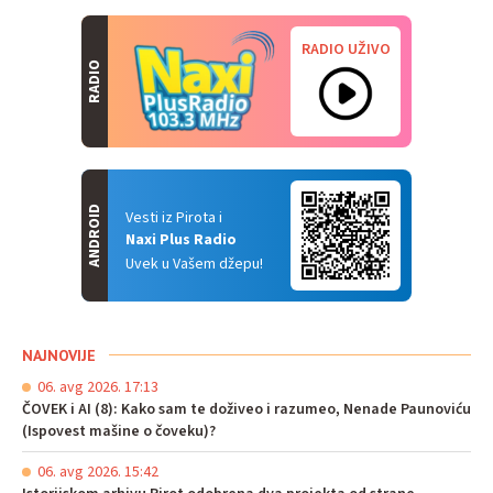
RADIO UŽIVO
RADIO
ANDROID
Vesti iz Pirota i
Naxi Plus Radio
Uvek u Vašem džepu!
NAJNOVIJE
06. avg 2026. 17:13
ČOVEK i AI (8): Kako sam te doživeo i razumeo, Nenade Paunoviću
(Ispovest mašine o čoveku)?
06. avg 2026. 15:42