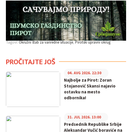
Tagovi:
Okružni štab za vanredne situacije
Pirotski upravni okrug
PROČITAJTE JOŠ
04. AVG 2026. 22:30
Najbolje za Pirot: Zoran
Stojanović Skansi najavio
ostavku na mesto
odbornika!
31. JUL 2026. 13:00
Predsednik Republike Srbije
Aleksandar Vučić boraviće na