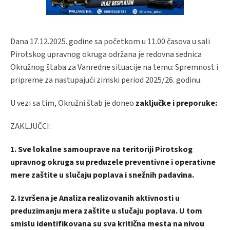
Dana 17.12.2025. godine sa početkom u 11.00 časova u sali
Pirotskog upravnog okruga održana je redovna sednica
Okružnog štaba za Vanredne situacije na temu: Spremnost i
pripreme za nastupajući zimski period 2025/26. godinu.
U vezi sa tim, Okružni štab je doneo
zaključke i preporuke:
ZAKLJUČCI:
1. Sve lokalne samouprave na teritoriji Pirotskog
upravnog okruga su preduzele preventivne i operativne
mere zaštite u slučaju poplava i snežnih padavina.
2. Izvršena je Analiza realizovanih aktivnosti u
preduzimanju mera zaštite u slučaju poplava. U tom
smislu identifikovana su sva kritična mesta na nivou