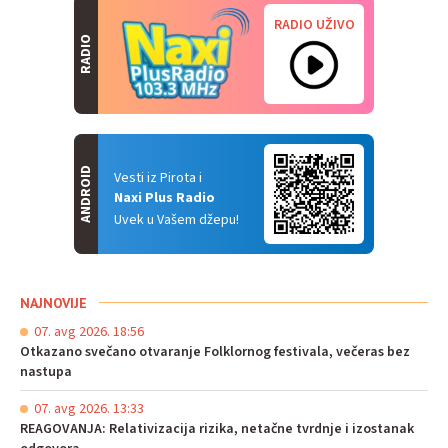
RADIO UŽIVO
RADIO
ANDROID
Vesti iz Pirota i
Naxi Plus Radio
Uvek u Vašem džepu!
NAJNOVIJE
07. avg 2026. 18:56
Otkazano svečano otvaranje Folklornog festivala, večeras bez
nastupa
07. avg 2026. 13:33
REAGOVANJA: Relativizacija rizika, netačne tvrdnje i izostanak