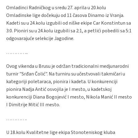
Omladinci Radničkog u sredu 27. aprila u 20.kolu
Omladinske lige dočekuju od 11 časova Dinamo iz Vranja.
Kadeti su u 24.kolu izgubili od niške ekipe Car Konstintun sa
3:0. Pioniri su u 24.kolu izgubili sa 2:1, a petlići pobedili sa 5:1
odgovarajuće selekcije Jagodine.
…………..
Ovog vikenda u Brusu je održan tradicionalni medjunarodni
turnir "Srđan Čolić". Na turniru su učestvovali takmičari u
kategoriji poletaraca, pionira i kadeta. U konkurenciji
pionira Nadja Antić osvojila je I mesto, u kadetskoj
konkurenciji Diana Bogojević I mesto, Nikola Manić II mesto
I Dimitrije Mitić III mesto.
………….
U 18.kolu Kvalitetne lige ekipa Stonoteniskog kluba