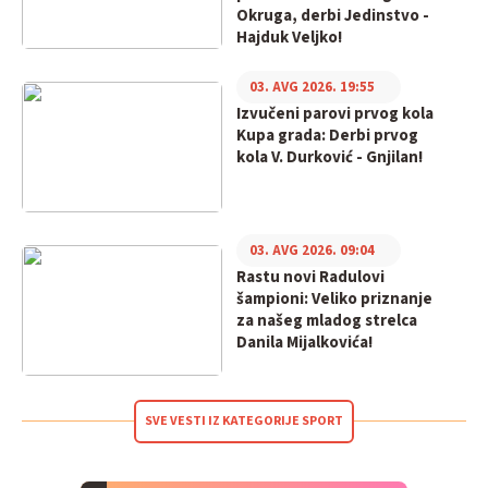
Okruga, derbi Jedinstvo -
Hajduk Veljko!
03. AVG 2026. 19:55
Izvučeni parovi prvog kola
Kupa grada: Derbi prvog
kola V. Durković - Gnjilan!
03. AVG 2026. 09:04
Rastu novi Radulovi
šampioni: Veliko priznanje
za našeg mladog strelca
Danila Mijalkovića!
SVE VESTI IZ KATEGORIJE SPORT