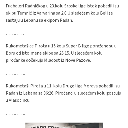
Fudbaleri Radničkog u 23.kolu Srpske lige Istok pobedili su
ekipu Temnić iz Varvarina sa 2:0.U sledećem kolu Beli se
sastaju u Lebanu sa ekipom Radan.
…………
Rukometašice Pirota u 15.kolu Super B lige poražene su u
Boru od istoimene ekipe sa 26:15. U sledećem kolu
piroćanke dočekuju Mladost iz Nove Pazove.
………….
Rukometaši Pirota u 11. kolu Druge lige Morava pobedili su
Radan iz Lebana sa 36:26. Piroćanci u sledećem kolu gostuju
u Vlasotincu.
………….