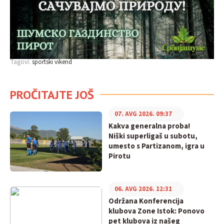
Tagovi:
sportski vikend
PROČITAJTE JOŠ
07. AVG 2026. 09:37
Kakva generalna proba!
Niški superligaš u subotu,
umesto s Partizanom, igra u
Pirotu
06. AVG 2026. 12:31
Održana Konferencija
klubova Zone Istok: Ponovo
pet klubova iz našeg