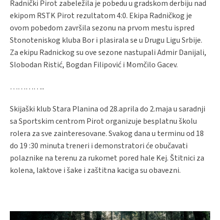
Radnički Pirot zabeležila je pobedu u gradskom derbiju nad
ekipom RSTK Pirot rezultatom 4:0. Ekipa Radničkog je
ovom pobedom završila sezonu na prvom mestu ispred
Stonoteniskog kluba Bor i plasirala se u Drugu Ligu Srbije.
Za ekipu Radnickog su ove sezone nastupali Admir Danijali,
Slobodan Ristić, Bogdan Filipović i Momčilo Gacev.
…………..
Skijaški klub Stara Planina od 28.aprila do 2.maja u saradnji
sa Sportskim centrom Pirot organizuje besplatnu školu
rolera za sve zainteresovane. Svakog dana u terminu od 18
do 19 :30 minuta treneri i demonstratori će obučavati
polaznike na terenu za rukomet pored hale Kej. Štitnici za
kolena, laktove i šake i zaštitna kaciga su obavezni.