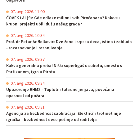
odgovora
07. avg 2026. 11:00
ČOVEK i AI (9): Gde odlaze milioni svih Piroćanaca? Kako su
krupni projekti ubili dušu našeg grada?
07. avg 2026. 10:34
Prof. dr Petar Anđelković: Dve žene i srpska deca, istina i zabluda
- razaznavanje i rasanjivanje
07. avg 2026. 09:37
Kakva generalna proba! Niški superligaš u subotu, umesto s
Partizanom, igra u Pirotu
07. avg 2026. 09:34
Upozorenje RHMZ - Toplotni talas ne jenjava, povećana
opasnost od požara
07. avg 2026. 09:31
Agencija za bezbednost saobraćaja: Električni trotinet nije
igračka - bezbednost dece počinje od roditelja