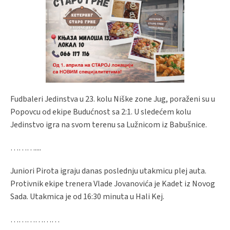
Fudbaleri Jedinstva u 23. kolu Niške zone Jug, poraženi su u
Popovcu od ekipe Budućnost sa 2:1. U sledećem kolu
Jedinstvo igra na svom terenu sa Lužnicom iz Babušnice.
………....
Juniori Pirota igraju danas poslednju utakmicu plej auta.
Protivnik ekipe trenera Vlade Jovanovića je Kadet iz Novog
Sada. Utakmica je od 16:30 minuta u Hali Kej.
………………