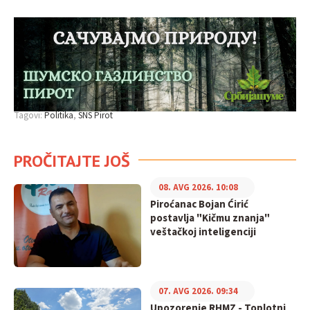
Tagovi:
Politika
SNS Pirot
PROČITAJTE JOŠ
08. AVG 2026. 10:08
Piroćanac Bojan Ćirić
postavlja "Kičmu znanja"
veštačkoj inteligenciji
07. AVG 2026. 09:34
Upozorenje RHMZ - Toplotni