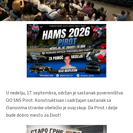
U nedelju, 17. septembra, održan je sastanak povereništva
OO SNS Pirot. Кonstruktivan i sadržajan sastanak sa
članovima stranke obeležio je ovaj skup. Da Pirot i dalje
bude dobro mesto za život!