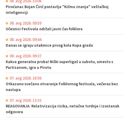
08. avg 2026. 10:08
Piroćanac Bojan Ćirić postavlja "Kičmu znanja" veštačkoj
inteligenciji
08. avg 2026. 09:59
Učesnici Festivala održali javni čas folklora
08. avg 2026. 09:44
Danas se igraju utakmice prvog kola Kupa grada
08. avg 2026. 09:37
Kakva generalna proba! Niški superligaš u subotu, umesto s
Partizanom, igra u Pirotu
07. avg 2026. 18:56
Otkazano svečano otvaranje Folklornog festivala, večeras bez
nastupa
07. avg 2026. 13:33
REAGOVANJA: Relativizacija rizika, netačne tvrdnje i izostanak
odgovora