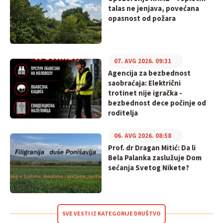
talas ne jenjava, povećana
opasnost od požara
07. AVG 2026. 09:31
Agencija za bezbednost
saobraćaja: Električni
trotinet nije igračka -
bezbednost dece počinje od
roditelja
06. AVG 2026. 08:58
Prof. dr Dragan Mitić: Da li
Bela Palanka zaslužuje Dom
sećanja Svetog Nikete?
SVE VESTI IZ KATEGORIJE DRUŠTVO