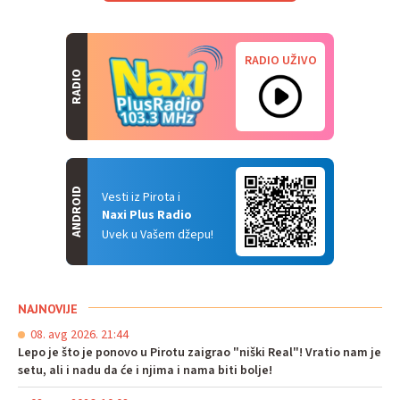
RADIO UŽIVO
RADIO
ANDROID
Vesti iz Pirota i
Naxi Plus Radio
Uvek u Vašem džepu!
NAJNOVIJE
08. avg 2026. 21:44
Lepo je što je ponovo u Pirotu zaigrao "niški Real"! Vratio nam je
setu, ali i nadu da će i njima i nama biti bolje!