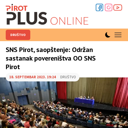
DRUŠTVO
SNS Pirot, saopštenje: Održan
sastanak povereništva OO SNS
Pirot
18. SEPTEMBAR 2023. 19:24
DRUŠTVO