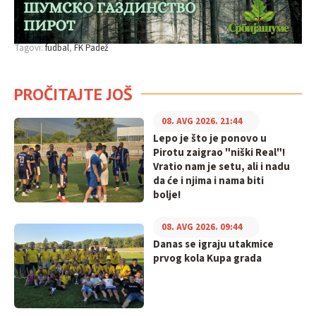
Tagovi:
fudbal
FK Padež
PROČITAJTE JOŠ
08. AVG 2026. 21:44
Lepo je što je ponovo u
Pirotu zaigrao "niški Real"!
Vratio nam je setu, ali i nadu
da će i njima i nama biti
bolje!
08. AVG 2026. 09:44
Danas se igraju utakmice
prvog kola Kupa grada