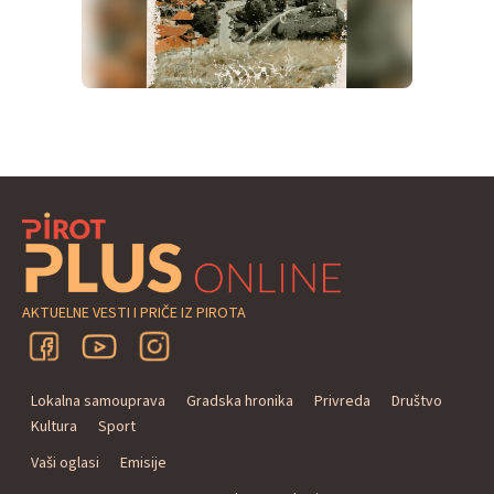
AKTUELNE VESTI I PRIČE IZ PIROTA
Lokalna samouprava
Gradska hronika
Privreda
Društvo
Kultura
Sport
Vaši oglasi
Emisije