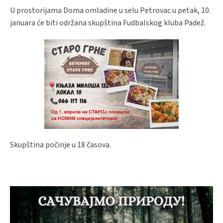
U prostorijama Doma omladine u selu Petrovac u petak, 10.
januara će biti održana skupština Fudbalskog kluba Padež.
Skupština počinje u 18 časova.