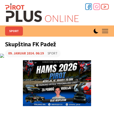
SPORT
Skupština FK Padež
09. JANUAR 2014. 06:19
SPORT