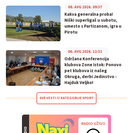
08. AVG 2026. 09:37
Kakva generalna proba!
Niški superligaš u subotu,
umesto s Partizanom, igra u
Pirotu
06. AVG 2026. 12:31
Održana Konferencija
klubova Zone Istok: Ponovo
pet klubova iz našeg
Okruga, derbi Jedinstvo -
Hajduk Veljko!
SVE VESTI IZ KATEGORIJE SPORT
RADIO UŽIVO
RADIO