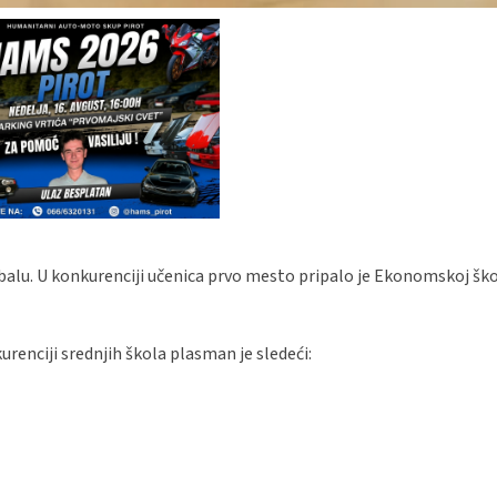
alu. U konkurenciji učenica prvo mesto pripalo je Ekonomskoj škol
renciji srednjih škola plasman je sledeći: