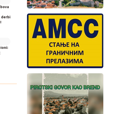
ubova
 derbi
!
ioni:
g