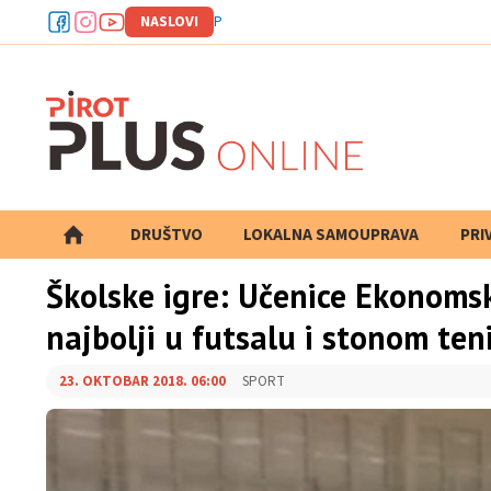
NASLOVI
Prof. dr Petar Anđelković
DRUŠTVO
LOKALNA SAMOUPRAVA
PRETRAGA
PRI
Školske igre: Učenice Ekonomsk
najbolji u futsalu i stonom ten
23. OKTOBAR 2018. 06:00
SPORT