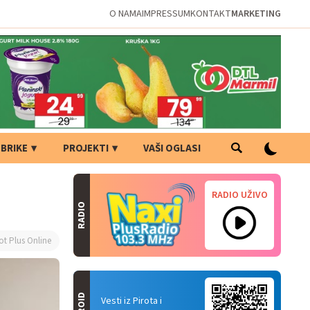
O NAMA
IMPRESSUM
KONTAKT
MARKETING
BRIKE
PROJEKTI
VAŠI OGLASI
RADIO UŽIVO
RADIO
ot Plus Online
Vesti iz Pirota i