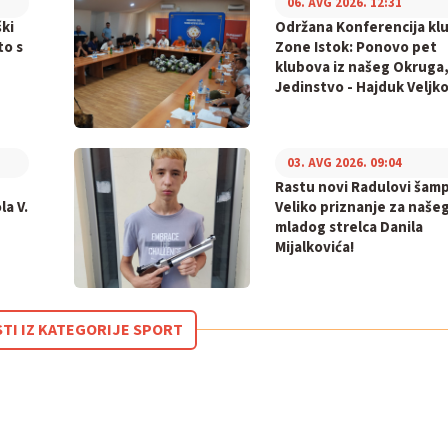
06. AVG 2026. 12:31
ki
Održana Konferencija kl
to s
Zone Istok: Ponovo pet
klubova iz našeg Okruga,
Jedinstvo - Hajduk Veljko
03. AVG 2026. 09:04
Rastu novi Radulovi šamp
la V.
Veliko priznanje za naše
mladog strelca Danila
Mijalkovića!
STI IZ KATEGORIJE SPORT