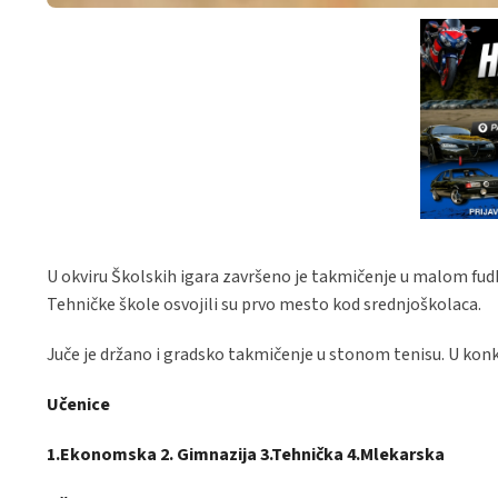
U okviru Školskih igara završeno je takmičenje u malom fudb
Tehničke škole osvojili su prvo mesto kod srednjoškolaca.
Juče je držano i gradsko takmičenje u stonom tenisu. U konku
Učenice
1.Ekonomska 2. Gimnazija 3.Tehnička 4.Mlekarska