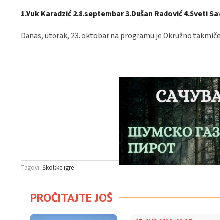
1.Vuk Karadzić 2.8.septembar 3.Dušan Radović 4.Sveti Sa
Danas, utorak, 23. oktobar na programu je Okružno takmiče
Tagovi:
Školske igre
PROČITAJTE JOŠ