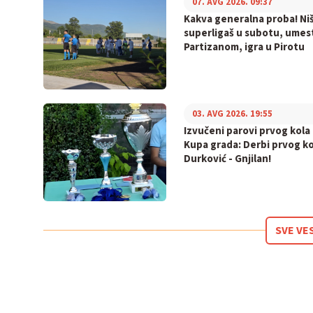
07. AVG 2026. 09:37
Kakva generalna proba! Niš
superligaš u subotu, umes
Partizanom, igra u Pirotu
03. AVG 2026. 19:55
Izvučeni parovi prvog kola
Kupa grada: Derbi prvog ko
Durković - Gnjilan!
SVE VE