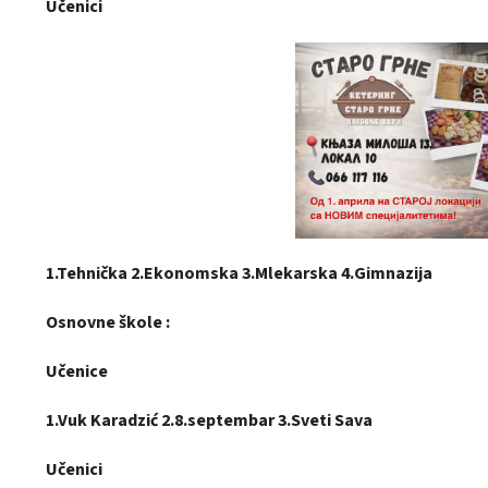
Učenici
1.Tehnička 2.Ekonomska 3.Mlekarska 4.Gimnazija
Osnovne škole :
Učenice
1.Vuk Karadzić 2.8.septembar 3.Sveti Sava
Učenici