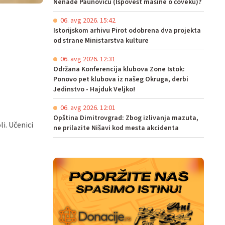
Nenade Paunoviću (Ispovest mašine o čoveku)?
06. avg 2026. 15:42
Istorijskom arhivu Pirot odobrena dva projekta
od strane Ministarstva kulture
06. avg 2026. 12:31
Održana Konferencija klubova Zone Istok:
Ponovo pet klubova iz našeg Okruga, derbi
Jedinstvo - Hajduk Veljko!
06. avg 2026. 12:01
Opština Dimitrovgrad: Zbog izlivanja mazuta,
i. Učenici
ne prilazite Nišavi kod mesta akcidenta