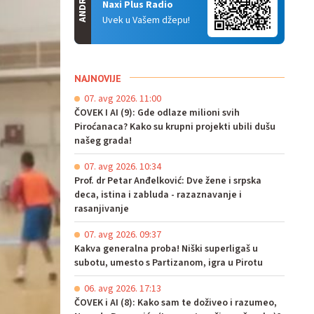
ANDROID
Naxi Plus Radio
Uvek u Vašem džepu!
NAJNOVIJE
07. avg 2026. 11:00
ČOVEK I AI (9): Gde odlaze milioni svih
Piroćanaca? Kako su krupni projekti ubili dušu
našeg grada!
07. avg 2026. 10:34
Prof. dr Petar Anđelković: Dve žene i srpska
deca, istina i zabluda - razaznavanje i
rasanjivanje
07. avg 2026. 09:37
Kakva generalna proba! Niški superligaš u
subotu, umesto s Partizanom, igra u Pirotu
06. avg 2026. 17:13
ČOVEK i AI (8): Kako sam te doživeo i razumeo,