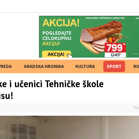
VREDA
GRADSKA HRONIKA
KULTURA
SPORT
RU
e i učenici Tehničke škole
isu!
Pir