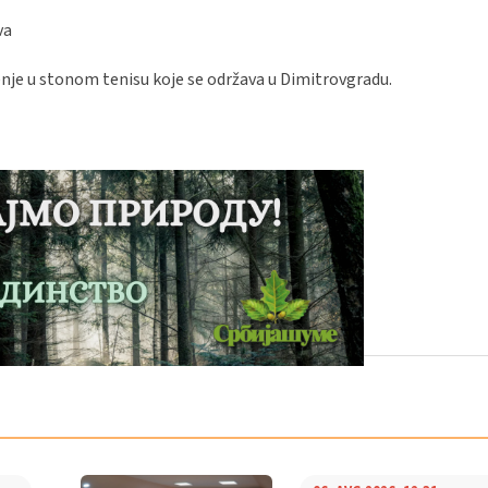
va
nje u stonom tenisu koje se održava u Dimitrovgradu.