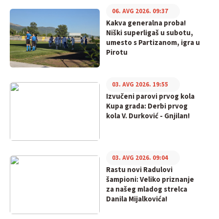
06. AVG 2026. 09:37
Kakva generalna proba!
Niški superligaš u subotu,
umesto s Partizanom, igra u
Pirotu
03. AVG 2026. 19:55
Izvučeni parovi prvog kola
Kupa grada: Derbi prvog
kola V. Durković - Gnjilan!
03. AVG 2026. 09:04
Rastu novi Radulovi
šampioni: Veliko priznanje
za našeg mladog strelca
Danila Mijalkovića!