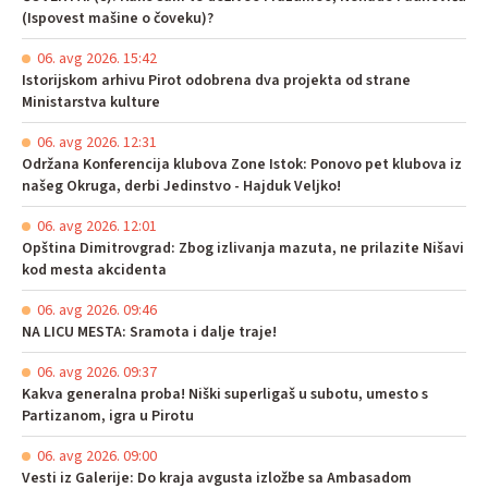
(Ispovest mašine o čoveku)?
06. avg 2026. 15:42
Istorijskom arhivu Pirot odobrena dva projekta od strane
Ministarstva kulture
06. avg 2026. 12:31
Održana Konferencija klubova Zone Istok: Ponovo pet klubova iz
našeg Okruga, derbi Jedinstvo - Hajduk Veljko!
06. avg 2026. 12:01
Opština Dimitrovgrad: Zbog izlivanja mazuta, ne prilazite Nišavi
kod mesta akcidenta
06. avg 2026. 09:46
NA LICU MESTA: Sramota i dalje traje!
06. avg 2026. 09:37
Kakva generalna proba! Niški superligaš u subotu, umesto s
Partizanom, igra u Pirotu
06. avg 2026. 09:00
Vesti iz Galerije: Do kraja avgusta izložbe sa Ambasadom