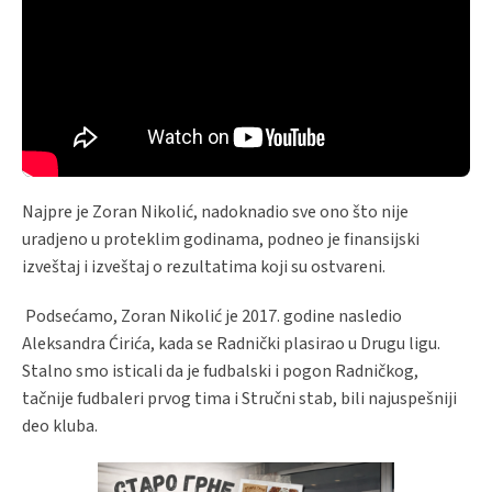
Najpre je Zoran Nikolić, nadoknadio sve ono što nije
uradjeno u proteklim godinama, podneo je finansijski
izveštaj i izveštaj o rezultatima koji su ostvareni.
Podsećamo, Zoran Nikolić je 2017. godine nasledio
Aleksandra Ćirića, kada se Radnički plasirao u Drugu ligu.
Stalno smo isticali da je fudbalski i pogon Radničkog,
tačnije fudbaleri prvog tima i Stručni stab, bili najuspešniji
deo kluba.