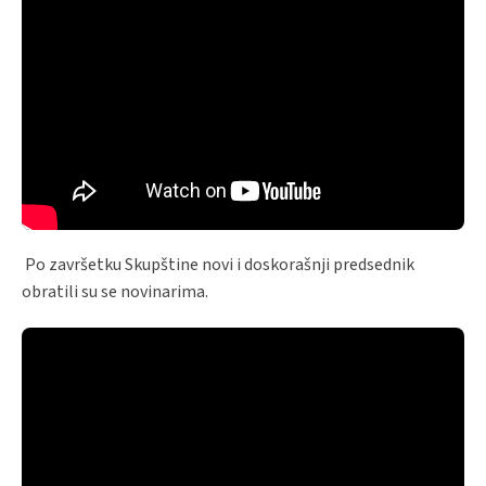
Po završetku Skupštine novi i doskorašnji predsednik
obratili su se novinarima.