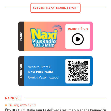
SVE VESTI IZ KATEGORIJE SPORT
RADIO UŽIVO
RADIO
ANDROID
Vesti iz Pirota i
Naxi Plus Radio
Uvek u Vašem džepu!
NAJNOVIJE
06. avg 2026. 17:13
ČOVEK i AI (8): Kako sam te doživeo i razumeo, Nenade Paunoviću