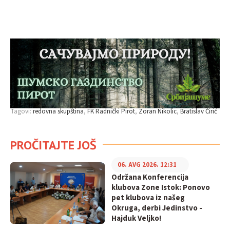
Tagovi:
redovna skupština
FK Radnički Pirot
Zoran Nikolic
Bratislav Ćirić
PROČITAJTE JOŠ
06. AVG 2026. 12:31
Održana Konferencija
klubova Zone Istok: Ponovo
pet klubova iz našeg
Okruga, derbi Jedinstvo -
Hajduk Veljko!