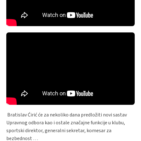
Bratislav Ćirić će za nekoliko dana predložiti novi sastav
Upravnog odbora kao i ostale značajne funkcije u klubu,
sportski direktor, generalni sekretar, komesar za
bezbednost …