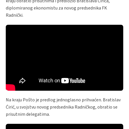
kraju obratio prisutnima i predložio Bratislava Ćirića,
diplomiranog ekonomistu za novog predsednika FK
Radnički.
Na kraju Pošto je predlog jednoglasno prihvaćen. Bratislav
Ćirić, u svojstvu novog predsednika Radničkog, obratio se
prisutnim delegatima.