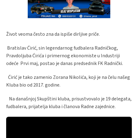
Život veoma često zna da ispiše dirljive priče.
Bratislav Ćirić, sin legendarnog fudbalera Radničkog,
Pravdoljuba Ćirića i primernog ekonomiste u Industriji
odeće Prvi maj, postao je danas predsednik FK Radnički.
Ćirić je tako zamenio Zorana Nikolića, koji je na čelu našeg
Kluba bio od 2017. godine.
Na današnjoj Skupštini kluba, prisustvovalo je 19 delegata,
fudbalera, prijatelja kluba i članova Radne zajednice.