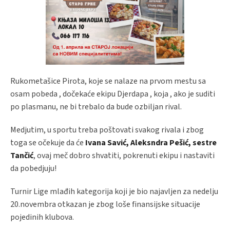
Rukometašice Pirota, koje se nalaze na prvom mestu sa
osam pobeda , dočekaće ekipu Djerdapa , koja , ako je suditi
po plasmanu, ne bi trebalo da bude ozbiljan rival.
Medjutim, u sportu treba poštovati svakog rivala i zbog
toga se očekuje da će
Ivana Savić, Aleksndra Pešić, sestre
Tančić
, ovaj meč dobro shvatiti, pokrenuti ekipu i nastaviti
da pobedjuju!
Turnir Lige mlađih kategorija koji je bio najavljen za nedelju
20.novembra otkazan je zbog loše finansijske situacije
pojedinih klubova.