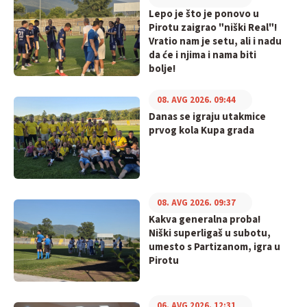
Lepo je što je ponovo u
Pirotu zaigrao "niški Real"!
Vratio nam je setu, ali i nadu
da će i njima i nama biti
bolje!
08. AVG 2026. 09:44
Danas se igraju utakmice
prvog kola Kupa grada
08. AVG 2026. 09:37
Kakva generalna proba!
Niški superligaš u subotu,
umesto s Partizanom, igra u
Pirotu
06. AVG 2026. 12:31