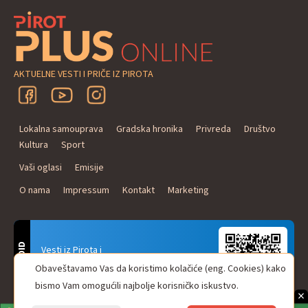
AKTUELNE VESTI I PRIČE IZ PIROTA
Lokalna samouprava
Gradska hronika
Privreda
Društvo
Kultura
Sport
Vaši oglasi
Emisije
O nama
Impressum
Kontakt
Marketing
ANDROID
Vesti iz Pirota i
Naxi Plus Radio
Obaveštavamo Vas da koristimo kolačiće (eng. Cookies) kako
Uvek u Vašem džepu!
bismo Vam omogućili najbolje korisničko iskustvo.
×