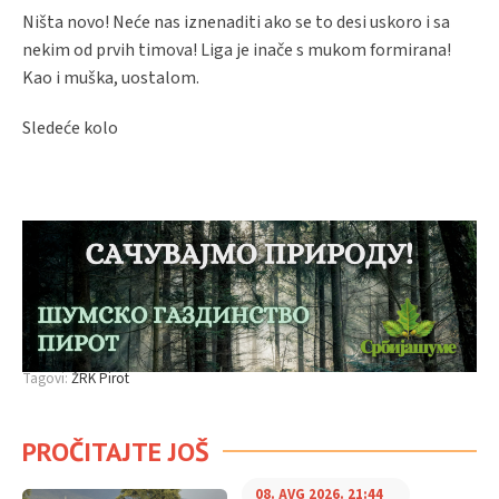
Ništa novo! Neće nas iznenaditi ako se to desi uskoro i sa
nekim od prvih timova! Liga je inače s mukom formirana!
Kao i muška, uostalom.
Sledeće kolo
Tagovi:
ŽRK Pirot
PROČITAJTE JOŠ
08. AVG 2026. 21:44