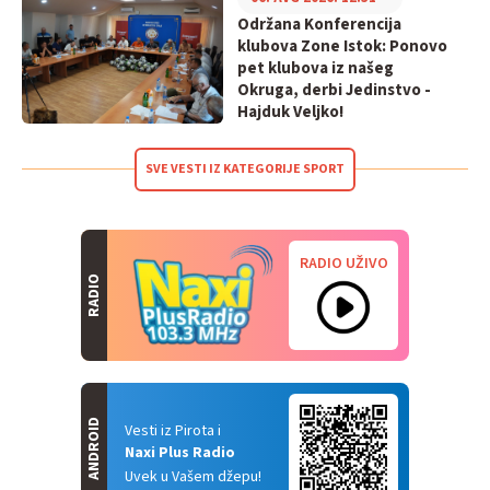
Održana Konferencija
klubova Zone Istok: Ponovo
pet klubova iz našeg
Okruga, derbi Jedinstvo -
Hajduk Veljko!
SVE VESTI IZ KATEGORIJE SPORT
RADIO UŽIVO
RADIO
ANDROID
Vesti iz Pirota i
Naxi Plus Radio
Uvek u Vašem džepu!