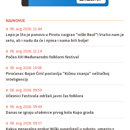
NAJNOVIJE
08. avg 2026. 21:44
Lepo je što je ponovo u Pirotu zaigrao "niški Real"! Vratio nam je
setu, ali i nadu da će i njima i nama biti bolje!
08. avg 2026. 21:14
Počeo XXI Međunarodni folklorni festival
08. avg 2026. 10:08
Piroćanac Bojan Ćirić postavlja "Kičmu znanja" veštačkoj
inteligenciji
08. avg 2026. 09:59
Učesnici Festivala održali javni čas folklora
08. avg 2026. 09:44
Danas se igraju utakmice prvog kola Kupa grada
08. avg 2026. 09:37
Kakva generalna proba! Niški superligaš u subotu, umesto s