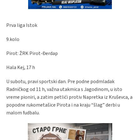
Prva liga Istok
9.kolo
Pirot: ŽRK Pirot-Đerdap
Hala Kej, 17 h
U subotu, pravi sportski dan. Pre podne podmladak
Radničkog od 11 h, važna utakmica s Jagodinom, u isto
vreme pioniri, a zatim petlići protiv Napretka iz Kruševca, a
popodne rukometašice Pirota i na kraju “šlag” derbi u
malom fudbalu.