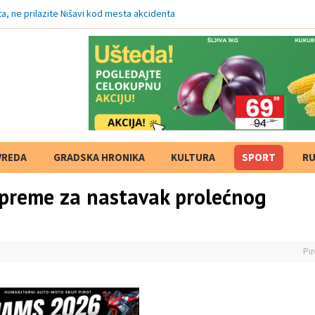
a, ne prilazite Nišavi kod mesta akcidenta
VREDA
GRADSKA HRONIKA
KULTURA
SPORT
RU
ipreme za nastavak prolećnog
Pir