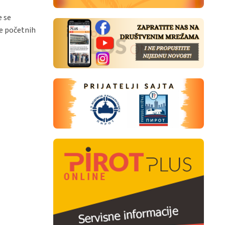
e se
le početnih