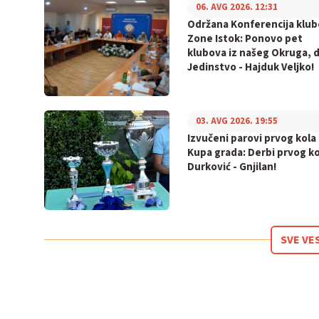
06. AVG 2026. 12:31
Održana Konferencija klu
Zone Istok: Ponovo pet
klubova iz našeg Okruga, 
Jedinstvo - Hajduk Veljko!
03. AVG 2026. 19:55
Izvučeni parovi prvog kola
Kupa grada: Derbi prvog ko
Durković - Gnjilan!
SVE VE