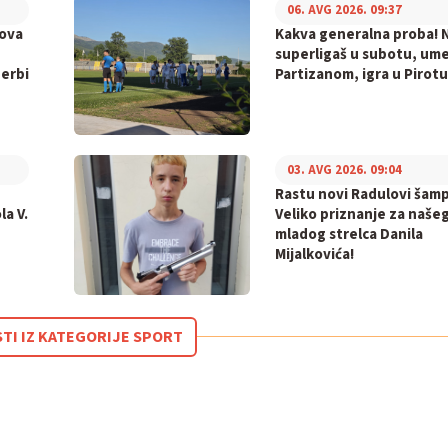
06. AVG 2026. 09:37
bova
Kakva generalna proba! N
superligaš u subotu, ume
derbi
Partizanom, igra u Pirotu
03. AVG 2026. 09:04
Rastu novi Radulovi šamp
la V.
Veliko priznanje za naše
mladog strelca Danila
Mijalkovića!
STI IZ KATEGORIJE SPORT