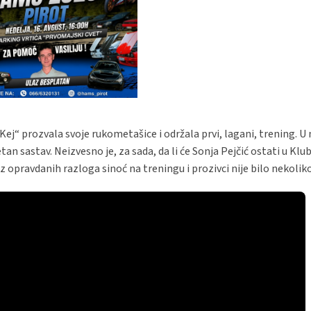
„Kej“ prozvala svoje rukometašice i održala prvi, lagani, trening. U
n sastav. Neizvesno je, za sada, da li će Sonja Pejčić ostati u Kl
. Iz opravdanih razloga sinoć na treningu i prozivci nije bilo nekolik