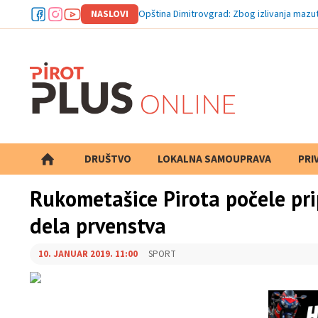
NASLOVI
Opština Dimitrovgrad: Zbog izlivanja mazut
DRUŠTVO
LOKALNA SAMOUPRAVA
PRETRAGA
PRI
Rukometašice Pirota počele pr
dela prvenstva
10. JANUAR 2019. 11:00
SPORT