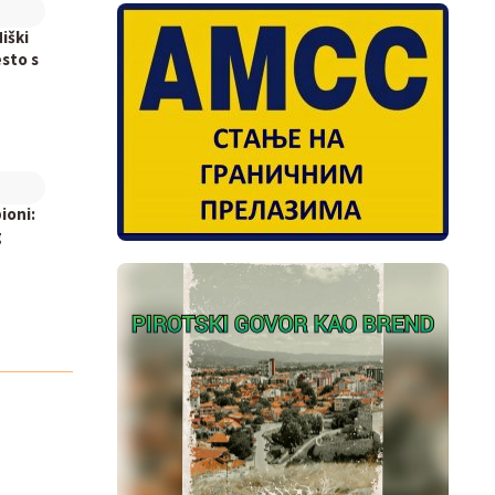
iški
sto s
ioni:
g