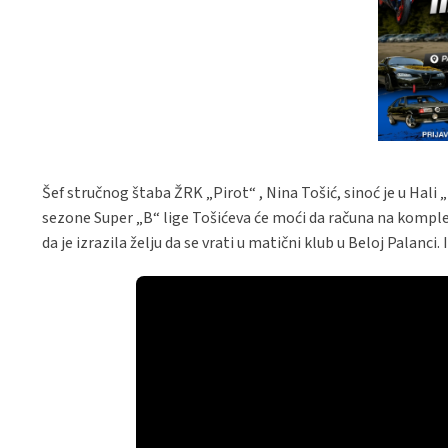
Šef stručnog štaba ŽRK „Pirot“ , Nina Tošić, sinoć je u Hali 
sezone Super „B“ lige Tošićeva će moći da računa na kompleta
da je izrazila želju da se vrati u matični klub u Beloj Palanci