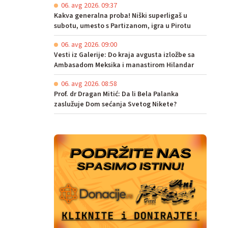
06. avg 2026. 09:37
Kakva generalna proba! Niški superligaš u
subotu, umesto s Partizanom, igra u Pirotu
06. avg 2026. 09:00
Vesti iz Galerije: Do kraja avgusta izložbe sa
Ambasadom Meksika i manastirom Hilandar
06. avg 2026. 08:58
Prof. dr Dragan Mitić: Da li Bela Palanka
zaslužuje Dom sećanja Svetog Nikete?