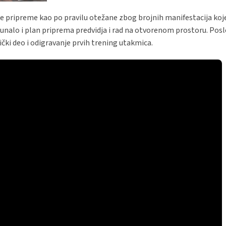
ke pripreme kao po pravilu otežane zbog brojnih manifestacija koj
čunalo i plan priprema predvidja i rad na otvorenom prostoru. Pos
čki deo i odigravanje prvih trening utakmica.