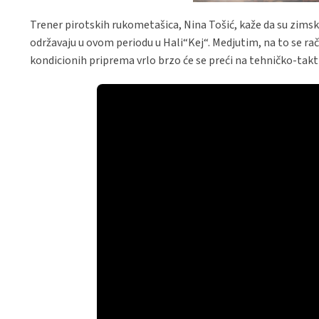
Trener pirotskih rukometašica, Nina Tošić, kaže da su zims
održavaju u ovom periodu u Hali“Kej“. Medjutim, na to se ra
kondicionih priprema vrlo brzo će se preći na tehničko-takti