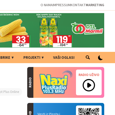
O NAMA
IMPRESSUM
KONTAKT
MARKETING
BRIKE
PROJEKTI
VAŠI OGLASI
RADIO UŽIVO
RADIO
ot Plus Online
Vesti iz Pirota i