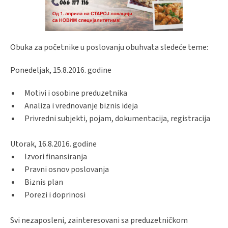
Obuka za početnike u poslovanju obuhvata sledeće teme:
Ponedeljak, 15.8.2016. godine
Motivi i osobine preduzetnika
Analiza i vrednovanje biznis ideja
Privredni subjekti, pojam, dokumentacija, registracija
Utorak, 16.8.2016. godine
Izvori finansiranja
Pravni osnov poslovanja
Biznis plan
Porezi i doprinosi
Svi nezaposleni, zainteresovani sa preduzetničkom