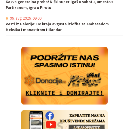
Kakva generalna proba! Niški superligaš u subotu, umesto s
Partizanom, igra u Pirotu
06. avg 2026. 09:00
Vesti iz Galerije: Do kraja avgusta izložbe sa Ambasadom
Meksika i manastirom Hilandar