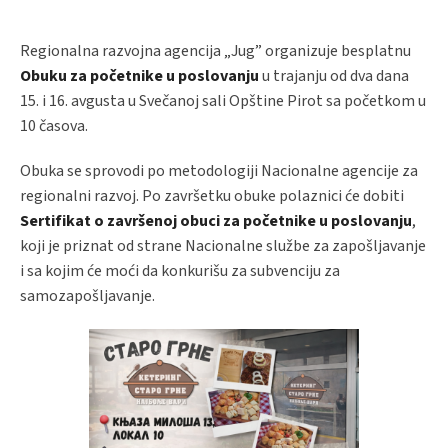
Regionalna razvojna agencija „Jug” organizuje besplatnu
Obuku za početnike u poslovanju
u trajanju od dva dana
15. i 16. avgusta u Svečanoj sali Opštine Pirot sa početkom u
10 časova.
Obuka se sprovodi po metodologiji Nacionalne agencije za
regionalni razvoj. Po završetku obuke polaznici će dobiti
Sertifikat o završenoj obuci za početnike u poslovanju
,
koji je priznat od strane Nacionalne službe za zapošljavanje
i sa kojim će moći da konkurišu za subvenciju za
samozapošljavanje.