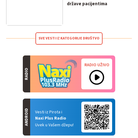
države pacijentima
SVE VESTI IZ KATEGORIJE DRUŠTVO
RADIO UŽIVO
RADIO
ANDROID
Vesti iz Pirota i
Naxi Plus Radio
Uvek u Vašem džepu!