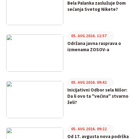
Bela Palanka zaslužuje Dom
sećanja Svetog Nikete?
05. AVG 2026. 12:57
Održana javna rasprava o
izmenama ZOSOV-a
05. AVG 2026. 09:42
Inicijativni Odbor sela Nišor:
Da li ovo ta "većina" stvarno
želi?
05. AVG 2026. 09:22
Od 17. avgusta nova podrška