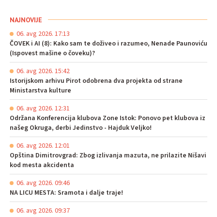
NAJNOVIJE
06. avg 2026. 17:13
ČOVEK i AI (8): Kako sam te doživeo i razumeo, Nenade Paunoviću
(Ispovest mašine o čoveku)?
06. avg 2026. 15:42
Istorijskom arhivu Pirot odobrena dva projekta od strane
Ministarstva kulture
06. avg 2026. 12:31
Održana Konferencija klubova Zone Istok: Ponovo pet klubova iz
našeg Okruga, derbi Jedinstvo - Hajduk Veljko!
06. avg 2026. 12:01
Opština Dimitrovgrad: Zbog izlivanja mazuta, ne prilazite Nišavi
kod mesta akcidenta
06. avg 2026. 09:46
NA LICU MESTA: Sramota i dalje traje!
06. avg 2026. 09:37