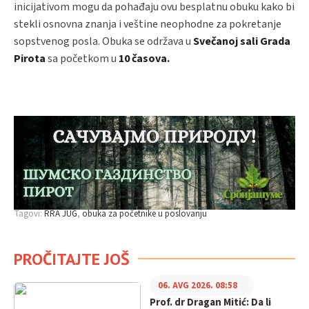
inicijativom mogu da pohađaju ovu besplatnu obuku kako bi
stekli osnovna znanja i veštine neophodne za pokretanje
sopstvenog posla. Obuka se održava u
Svečanoj sali Grada
Pirota
sa početkom u
10 časova.
Tagovi:
RRA JUG
obuka za početnike u poslovanju
PROČITAJTE JOŠ
06. AVG 2026. 08:58
Prof. dr Dragan Mitić: Da li