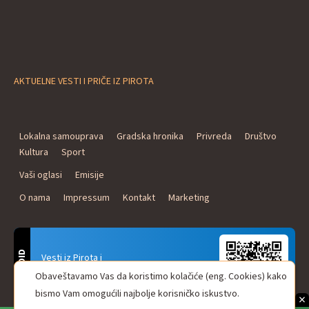
AKTUELNE VESTI I PRIČE IZ PIROTA
Lokalna samouprava
Gradska hronika
Privreda
Društvo
Kultura
Sport
Vaši oglasi
Emisije
O nama
Impressum
Kontakt
Marketing
ANDROID
Vesti iz Pirota i
Naxi Plus Radio
Obaveštavamo Vas da koristimo kolačiće (eng. Cookies) kako
Uvek u Vašem džepu!
bismo Vam omogućili najbolje korisničko iskustvo.
×