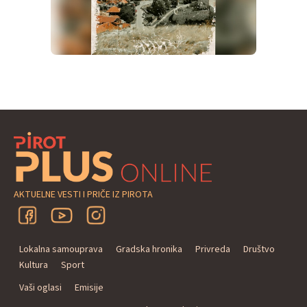
AKTUELNE VESTI I PRIČE IZ PIROTA
Lokalna samouprava
Gradska hronika
Privreda
Društvo
Kultura
Sport
Vaši oglasi
Emisije