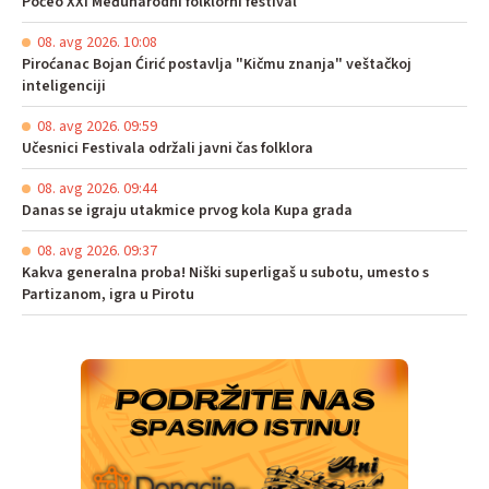
Počeo XXI Međunarodni folklorni festival
08. avg 2026. 10:08
Piroćanac Bojan Ćirić postavlja "Kičmu znanja" veštačkoj
inteligenciji
08. avg 2026. 09:59
Učesnici Festivala održali javni čas folklora
08. avg 2026. 09:44
Danas se igraju utakmice prvog kola Kupa grada
08. avg 2026. 09:37
Kakva generalna proba! Niški superligaš u subotu, umesto s
Partizanom, igra u Pirotu