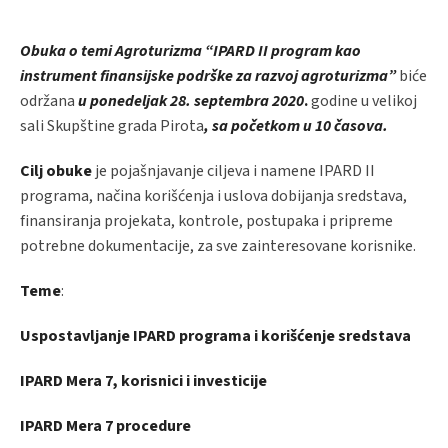
Obuka o temi Agroturizma “IPARD II program kao
instrument finansijske podrške za razvoj agroturizma”
biće
održana
u ponedeljak 28. septembra 2020
.
godine u velikoj
sali Skupštine grada Pirota
, sa početkom u 10 časova.
Cilj obuke
je pojašnjavanje ciljeva i namene IPARD II
programa, načina korišćenja i uslova dobijanja sredstava,
finansiranja projekata, kontrole, postupaka i pripreme
potrebne dokumentacije, za sve zainteresovane korisnike.
Teme
:
Uspostavljanje IPARD programa i korišćenje sredstava
IPARD Mera 7, korisnici i investicije
IPARD Mera 7 procedure