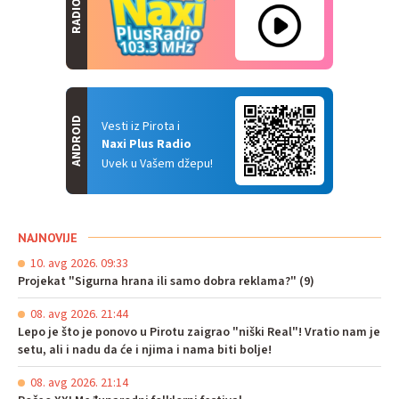
RADIO
ANDROID
Vesti iz Pirota i
Naxi Plus Radio
Uvek u Vašem džepu!
NAJNOVIJE
10. avg 2026. 09:33
Projekat "Sigurna hrana ili samo dobra reklama?" (9)
08. avg 2026. 21:44
Lepo je što je ponovo u Pirotu zaigrao "niški Real"! Vratio nam je
setu, ali i nadu da će i njima i nama biti bolje!
08. avg 2026. 21:14