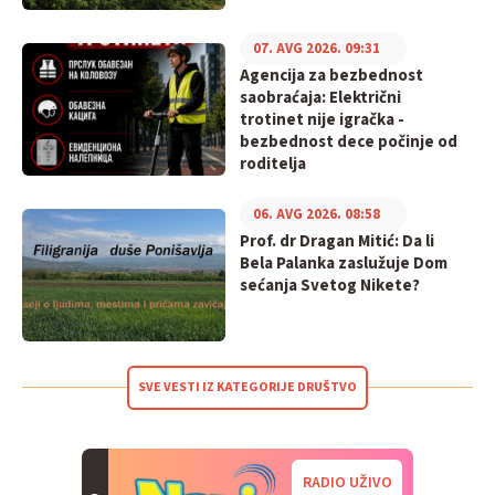
07. AVG 2026. 09:31
Agencija za bezbednost
saobraćaja: Električni
trotinet nije igračka -
bezbednost dece počinje od
roditelja
06. AVG 2026. 08:58
Prof. dr Dragan Mitić: Da li
Bela Palanka zaslužuje Dom
sećanja Svetog Nikete?
SVE VESTI IZ KATEGORIJE DRUŠTVO
RADIO UŽIVO