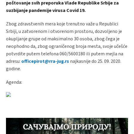
poštovanje svih preporuka Vlade Republike Srbije za
suzbijanje pandemije virusa Covid 19.
Zbog zdravstvenih mera koje trenutno važe u Republici
Srbiji, u zatvorenom i otvorenom prostoru, dozvoljeno je
okupljanje grupe od maksimalno 30 osoba, zbog čega je
neophodno da, zbog ograničenog broja mesta, svoje učešće
potvrdite putem telefona 060/5600180 ili putem mejla na
adresu:
officepirot@rra-jug.rs
najkasnije do 25. 09. 2020.
godine.
Agenda: