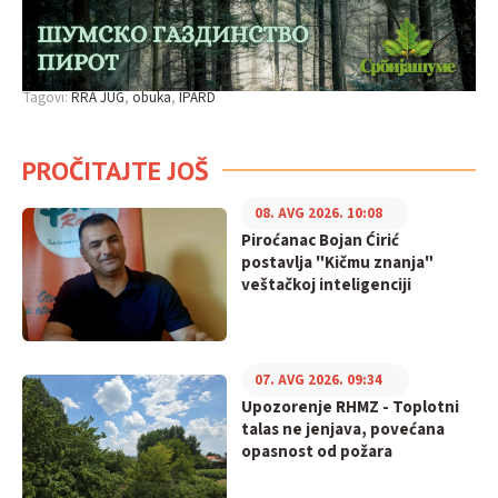
Tagovi:
RRA JUG
obuka
IPARD
PROČITAJTE JOŠ
08. AVG 2026. 10:08
Piroćanac Bojan Ćirić
postavlja "Kičmu znanja"
veštačkoj inteligenciji
07. AVG 2026. 09:34
Upozorenje RHMZ - Toplotni
talas ne jenjava, povećana
opasnost od požara