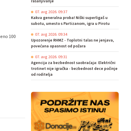
rasanjivanje
07. avg 2026. 09:37
Kakva generalna proba! Niški superligaš u
subotu, umesto s Partizanom, igra u Pirotu
07. avg 2026. 09:34
deno 100
Upozorenje RHMZ - Toplotni talas ne jenjava,
povećana opasnost od požara
07. avg 2026. 09:31
Agencija za bezbednost saobraćaja: Električni
trotinet nije igračka - bezbednost dece počinje
od roditelja