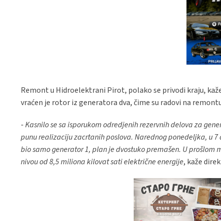
Remont u Hidroelektrani Pirot, polako se privodi kraju, ka
vraćen je rotor iz generatora dva, čime su radovi na remont
-
Kasnilo se sa isporukom odredjenih rezervnih delova za genera
punu realizaciju zacrtanih poslova. Narednog ponedeljka, u 7
bio samo generator 1, plan je dvostuko premašen. U prošlom mes
nivou od 8,5 miliona kilovat sati električne energije
, kaže dire