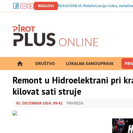
NASLOVI
REAGOVANJA: Relativizacija rizika, netačne
DRUŠTVO
LOKALNA SAMOUPRAVA
PRETRAGA
PRI
Remont u Hidroelektrani pri kr
kilovat sati struje
01. DECEMBAR 2014. 09:42
PRIVREDA