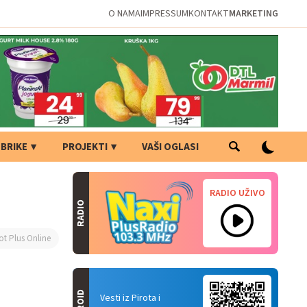
O NAMA
IMPRESSUM
KONTAKT
MARKETING
BRIKE
PROJEKTI
VAŠI OGLASI
RADIO UŽIVO
RADIO
ot Plus Online
Vesti iz Pirota i