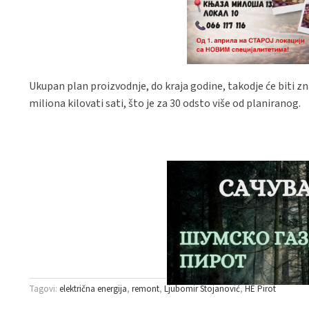
Ukupan plan proizvodnje, do kraja godine, takodje će biti 
miliona kilovati sati, što je za 30 odsto više od planiranog.
Tagovi:
električna energija
remont
Ljubomir Stojanović
HE Pirot