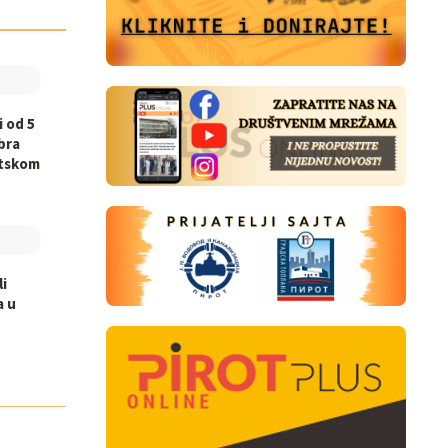
i od 5
bra
otskom
li
a u