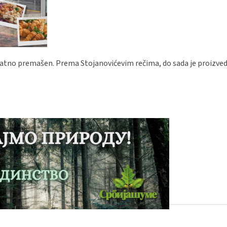
znatno premašen. Prema Stojanovićevim rečima, do sada je proizve