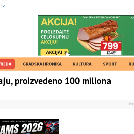
 tvrdnje i izostanak
VREDA
GRADSKA HRONIKA
KULTURA
SPORT
RU
aju, proizvedeno 100 miliona
Pir