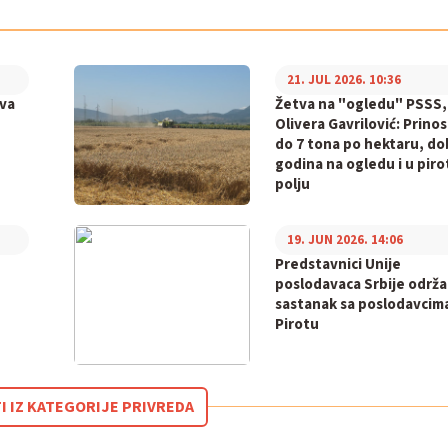
21. JUL 2026. 10:36
va
Žetva na "ogledu" PSSS,
Olivera Gavrilović: Prinos
do 7 tona po hektaru, do
godina na ogledu i u pir
polju
19. JUN 2026. 14:06
Predstavnici Unije
poslodavaca Srbije održa
sastanak sa poslodavcim
Pirotu
I IZ KATEGORIJE PRIVREDA