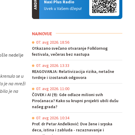
ANDROID
Naxi Plus Radio
Uvek u Vašem džepu!
NAJNOVIJE
07. avg 2026. 18:56
Otkazano svečano otvaranje Folklornog
festivala, večeras bez nastupa
ošle nedelje
07. avg 2026. 13:33
REAGOVANJA: Relativizacija rizika, netačne
 krenulo se u
tvrdnje i izostanak odgovora
o je na mreži
07. avg 2026. 11:00
bila je na
ČOVEK i AI (9): Gde odlaze milioni svih
Piroćanaca? Kako su krupni projekti ubili dušu
našeg grada?
07. avg 2026. 10:34
Prof. dr Petar Anđelković: Dve žene i srpska
deca, istina i zabluda - razaznavanje i