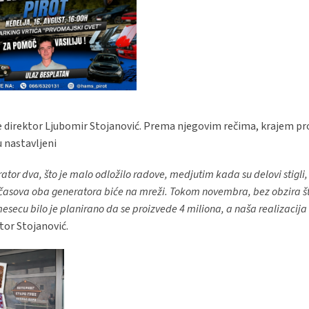
že direktor Ljubomir Stojanović. Prema njegovim rečima, krajem pr
u nastavljeni
tor dva, što je malo odložilo radove, medjutim kada su delovi stigli,
 časova oba generatora biće na mreži. Tokom novembra, bez obzira št
ecu bilo je planirano da se proizvede 4 miliona, a naša realizacija 
ktor Stojanović.