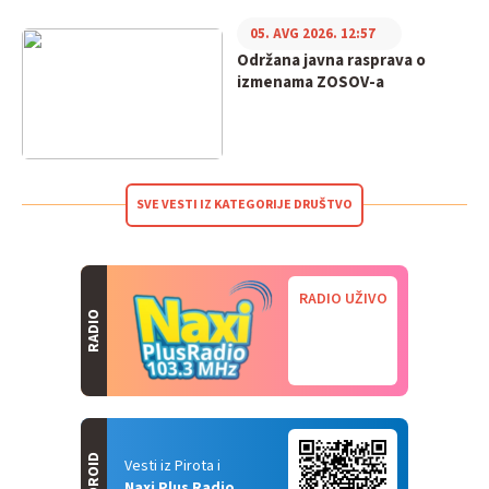
05. AVG 2026. 12:57
Održana javna rasprava o
izmenama ZOSOV-a
SVE VESTI IZ KATEGORIJE DRUŠTVO
RADIO UŽIVO
RADIO
ANDROID
Vesti iz Pirota i
Naxi Plus Radio