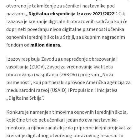
otvoreno je takmičenje za učenike i nastavnike pod
nazivom
„Digitalna ekspedicija Izazov 2021/2022”.
Cilj
Izazova je kreiranje digitalnih obrazovnih sadržaja koji će
doprineti povećanju nivoa digitalne pismenosti učenika
osnovnih i srednjih škola u Srbiji, sa ukupnim nagradnim
fondom od
milion dinara
.
Izazov raspisuju Zavod za unapređenje obrazovanja i
vaspitanja (ZUOV), Zavod za vrednovanje kvaliteta
obrazovanja i vaspitanja (ZVKOV) i program „Nova
pismenost”, koji partnerski sprovode Američka agencija za
međunarodni razvoj (USAID) i Propulsion i Inicijativa
„Digitalna Srbija”.
Konkurs je namenjen timovima osnovnih i srednjih škola,
koje čine tri do pet učenika i jedan do dva nastavnika-
mentora, a njihov zadatak je da pripreme idejni projekat za
kreiranje digitalnog otvorenog obrazovnog resursa. To