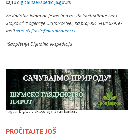
sajtu
digitalnaekspedicija.gov.rs
Za dodatne informacije molimo vas da kontaktirate Saru
Stojković iz agencije Olaf&McAteer, na broj 064 64 04 629, e-
mail
sara.stojkovic@olafmcateer.rs
*Saopštenje Digitalna ekspedicija
Tagovi:
Digitalna ekspedicija
Javni konkurs
PROČITAJTE JOŠ