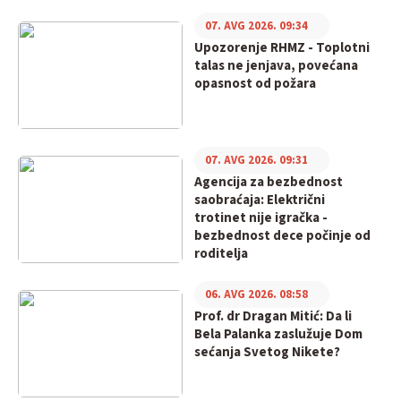
07. AVG 2026. 09:34
Upozorenje RHMZ - Toplotni
talas ne jenjava, povećana
opasnost od požara
07. AVG 2026. 09:31
Agencija za bezbednost
saobraćaja: Električni
trotinet nije igračka -
bezbednost dece počinje od
roditelja
06. AVG 2026. 08:58
Prof. dr Dragan Mitić: Da li
Bela Palanka zaslužuje Dom
sećanja Svetog Nikete?