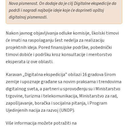
Nova pismenost. On dodaje da je cilj Digitalne ekspedicije da
podrži i nagradi najbolje ideje koje će doprineti opštoj
digitalnoj pismenosti.
Nakon javnog objavljivanja odluke komisije, školski timovi
će imati na raspolaganju šest nedelja za realizaciju
projektnih ideja. Pored finansijske podrške, pobednički
timovi dobiće i podršku kroz konsultacije i mentorstvo
eksperata iz ove oblasti.
Karavan „Digitalna ekspedicija” obilazi 16 gradova širom
zemlje i upoznaje građane sa novim praksama i trendovima
digitalnog sveta, a partneri u sprovođenju su i Ministarstvo
trgovine, turizma i telekomunikacija, Ministarstvo za rad,
zapošljavanje, boračka i socijalna pitanja, i Program
Ujedinjenih nacija za razvoj (UNDP).
Više informacija možete potražiti na