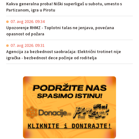
Kakva generalna proba! Niški superligaš u subotu, umesto s
Partizanom, igra u Pirotu
07. avg 2026. 09:34
Upozorenje RHMZ - Toplotni talas ne jenjava, povećana
opasnost od požara
07. avg 2026. 09:31
Agencija za bezbednost saobraćaja: Električni trotinet nije
igračka - bezbednost dece počinje od roditelja