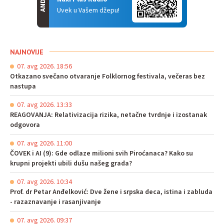
Uvek u Vašem džepu!
NAJNOVIJE
07. avg 2026. 18:56
Otkazano svečano otvaranje Folklornog festivala, večeras bez
nastupa
07. avg 2026. 13:33
REAGOVANJA: Relativizacija rizika, netačne tvrdnje i izostanak
odgovora
07. avg 2026. 11:00
ČOVEK i AI (9): Gde odlaze milioni svih Piroćanaca? Kako su
krupni projekti ubili dušu našeg grada?
07. avg 2026. 10:34
Prof. dr Petar Anđelković: Dve žene i srpska deca, istina i zabluda
- razaznavanje i rasanjivanje
07. avg 2026. 09:37