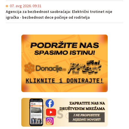
07. avg 2026. 09:31
Agencija za bezbednost saobraćaja: Električni trotinet nije
igračka - bezbednost dece počinje od roditelja