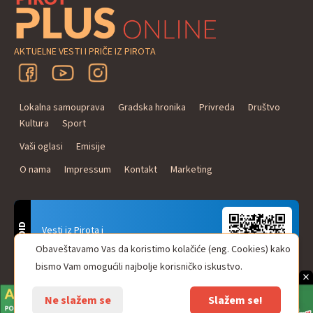
AKTUELNE VESTI I PRIČE IZ PIROTA
Lokalna samouprava
Gradska hronika
Privreda
Društvo
Kultura
Sport
Vaši oglasi
Emisije
O nama
Impressum
Kontakt
Marketing
ANDROID
Vesti iz Pirota i
Naxi Plus Radio
Obaveštavamo Vas da koristimo kolačiće (eng. Cookies) kako
Uvek u Vašem džepu!
bismo Vam omogućili najbolje korisničko iskustvo.
×
Ne slažem se
Slažem se!
© Pirot plus online - internet portal. Sva prava zadržana.