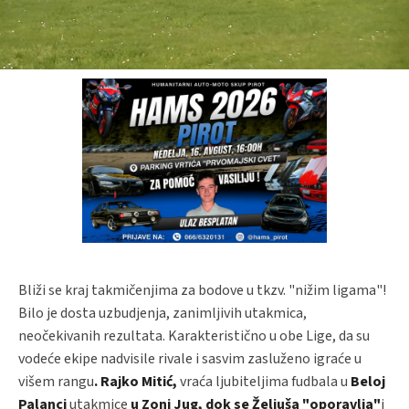
Bliži se kraj takmičenjima za bodove u tkzv. "nižim ligama"!
Bilo je dosta uzbudjenja, zanimljivih utakmica,
neočekivanih rezultata. Karakteristično u obe Lige, da su
vodeće ekipe nadvisile rivale i sasvim zasluženo igraće u
višem rangu
. Rajko Mitić,
vraća ljubiteljima fudbala u
Beloj
Palanci
utakmice
u Zoni Jug, dok se Željuša "oporavlja"
i