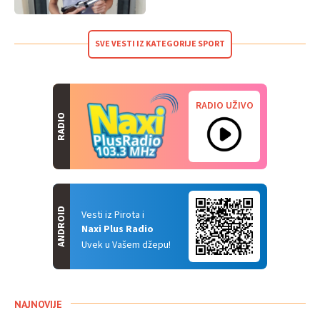
SVE VESTI IZ KATEGORIJE SPORT
RADIO UŽIVO
RADIO
ANDROID
Vesti iz Pirota i
Naxi Plus Radio
Uvek u Vašem džepu!
NAJNOVIJE