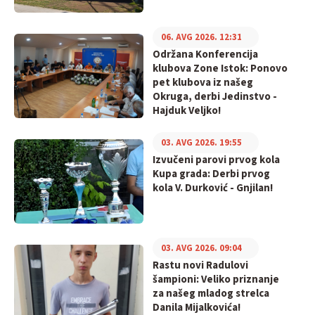
06. AVG 2026. 12:31
Održana Konferencija
klubova Zone Istok: Ponovo
pet klubova iz našeg
Okruga, derbi Jedinstvo -
Hajduk Veljko!
03. AVG 2026. 19:55
Izvučeni parovi prvog kola
Kupa grada: Derbi prvog
kola V. Durković - Gnjilan!
03. AVG 2026. 09:04
Rastu novi Radulovi
šampioni: Veliko priznanje
za našeg mladog strelca
Danila Mijalkovića!