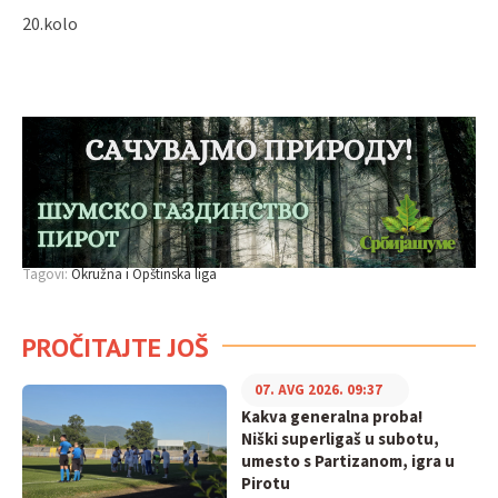
20.kolo
Tagovi:
Okružna i Opštinska liga
PROČITAJTE JOŠ
07. AVG 2026. 09:37
Kakva generalna proba!
Niški superligaš u subotu,
umesto s Partizanom, igra u
Pirotu