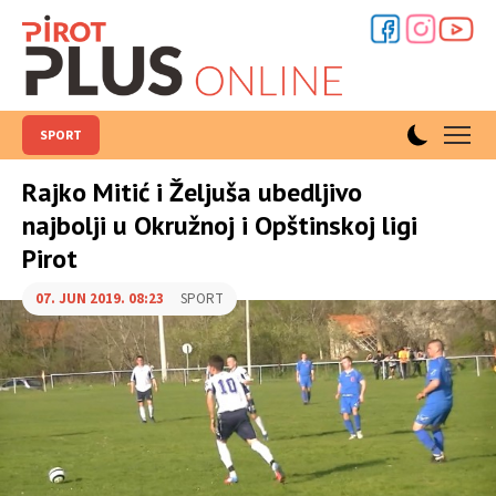
SPORT
Rajko Mitić i Željuša ubedljivo
najbolji u Okružnoj i Opštinskoj ligi
Pirot
07. JUN 2019. 08:23
SPORT