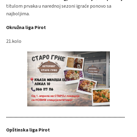
titulom prvaka u narednoj sezoni igraće ponovo sa
najboljima.
Okružna liga Pirot
21.kolo
.................................................................................................
Opštinska liga Pirot