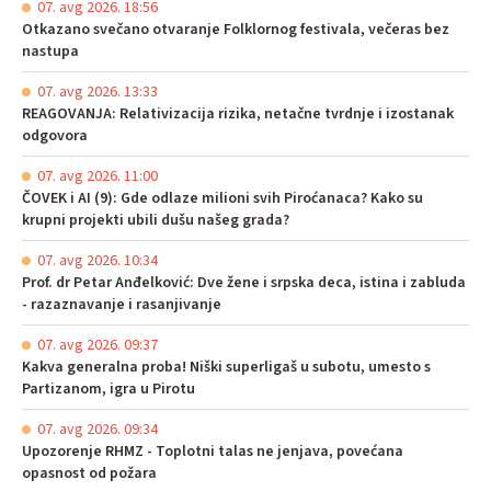
07. avg 2026. 18:56
Otkazano svečano otvaranje Folklornog festivala, večeras bez
nastupa
07. avg 2026. 13:33
REAGOVANJA: Relativizacija rizika, netačne tvrdnje i izostanak
odgovora
07. avg 2026. 11:00
ČOVEK i AI (9): Gde odlaze milioni svih Piroćanaca? Kako su
krupni projekti ubili dušu našeg grada?
07. avg 2026. 10:34
Prof. dr Petar Anđelković: Dve žene i srpska deca, istina i zabluda
- razaznavanje i rasanjivanje
07. avg 2026. 09:37
Kakva generalna proba! Niški superligaš u subotu, umesto s
Partizanom, igra u Pirotu
07. avg 2026. 09:34
Upozorenje RHMZ - Toplotni talas ne jenjava, povećana
opasnost od požara