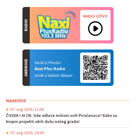
RADIO UŽIVO
RADIO
ANDROID
Vesti iz Pirota i
Naxi Plus Radio
Uvek u Vašem džepu!
NAJNOVIJE
07. avg 2026. 11:00
ČOVEK I AI (9): Gde odlaze milioni svih Piroćanaca? Kako su
krupni projekti ubili dušu našeg grada!
07. avg 2026. 10:34