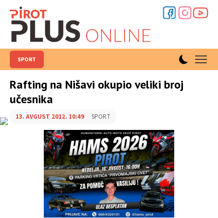
SPORT
Rafting na Nišavi okupio veliki broj
učesnika
13. AVGUST 2012. 10:49
SPORT