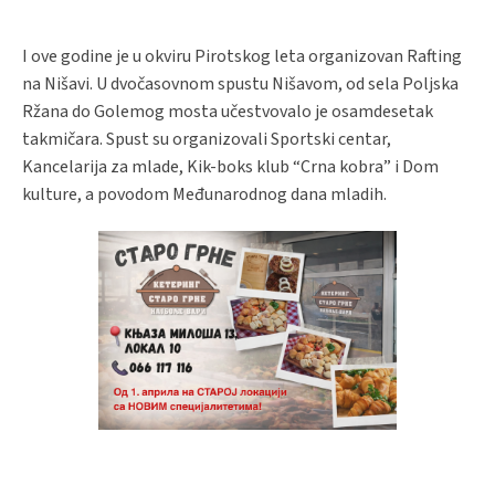
I ove godine je u okviru Pirotskog leta organizovan Rafting
na Nišavi. U dvočasovnom spustu Nišavom, od sela Poljska
Ržana do Golemog mosta učestvovalo je osamdesetak
takmičara. Spust su organizovali Sportski centar,
Kancelarija za mlade, Kik-boks klub “Crna kobra” i Dom
kulture, a povodom Međunarodnog dana mladih.