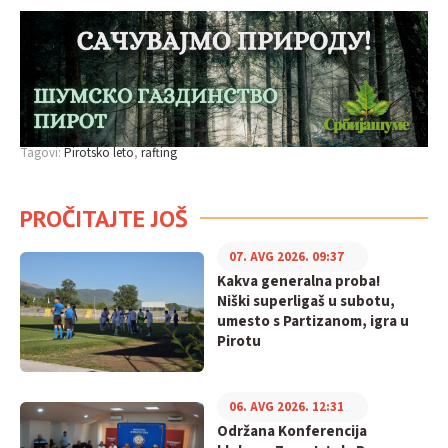
Tagovi:
Pirotsko leto
rafting
PROČITAJTE JOŠ
07. AVG 2026. 09:37
Kakva generalna proba!
Niški superligaš u subotu,
umesto s Partizanom, igra u
Pirotu
06. AVG 2026. 12:31
Održana Konferencija