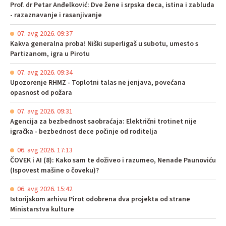
Prof. dr Petar Anđelković: Dve žene i srpska deca, istina i zabluda
- razaznavanje i rasanjivanje
07. avg 2026. 09:37
Kakva generalna proba! Niški superligaš u subotu, umesto s
Partizanom, igra u Pirotu
07. avg 2026. 09:34
Upozorenje RHMZ - Toplotni talas ne jenjava, povećana
opasnost od požara
07. avg 2026. 09:31
Agencija za bezbednost saobraćaja: Električni trotinet nije
igračka - bezbednost dece počinje od roditelja
06. avg 2026. 17:13
ČOVEK i AI (8): Kako sam te doživeo i razumeo, Nenade Paunoviću
(Ispovest mašine o čoveku)?
06. avg 2026. 15:42
Istorijskom arhivu Pirot odobrena dva projekta od strane
Ministarstva kulture