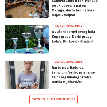
klubova Zone Istok: Ponovo
pet klubova iz našeg
Okruga, derbi Jedinstvo -
Hajduk Veljko!
03. AVG 2026. 19:55
Izvučeni parovi prvog kola
Kupa grada: Derbi prvog
kola V. Durković - Gnjilan!
03. AVG 2026. 09:04
Rastu novi Radulovi
šampioni: Veliko priznanje
za našeg mladog strelca
Danila Mijalkovića!
SVE VESTI IZ KATEGORIJE SPORT