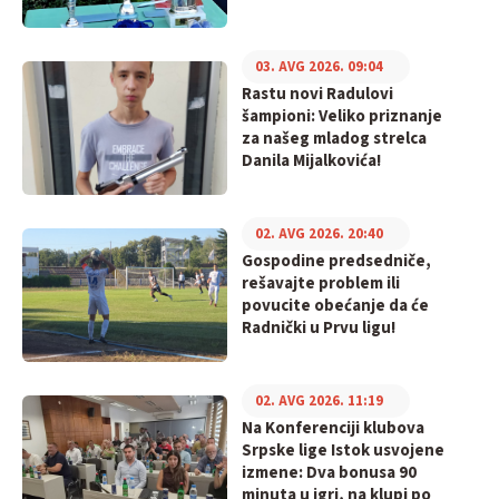
03. AVG 2026. 09:04
Rastu novi Radulovi
šampioni: Veliko priznanje
za našeg mladog strelca
Danila Mijalkovića!
02. AVG 2026. 20:40
Gospodine predsedniče,
rešavajte problem ili
povucite obećanje da će
Radnički u Prvu ligu!
02. AVG 2026. 11:19
Na Konferenciji klubova
Srpske lige Istok usvojene
izmene: Dva bonusa 90
minuta u igri, na klupi po