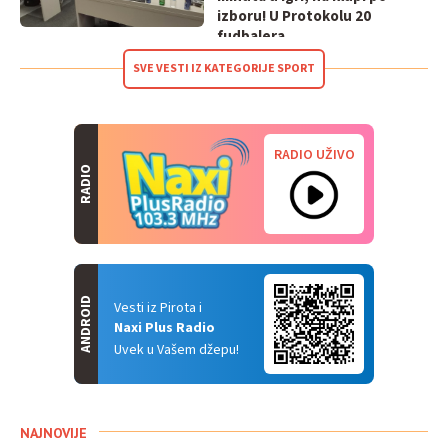
izboru! U Protokolu 20
fudbalera
SVE VESTI IZ KATEGORIJE SPORT
RADIO UŽIVO
RADIO
ANDROID
Vesti iz Pirota i
Naxi Plus Radio
Uvek u Vašem džepu!
NAJNOVIJE