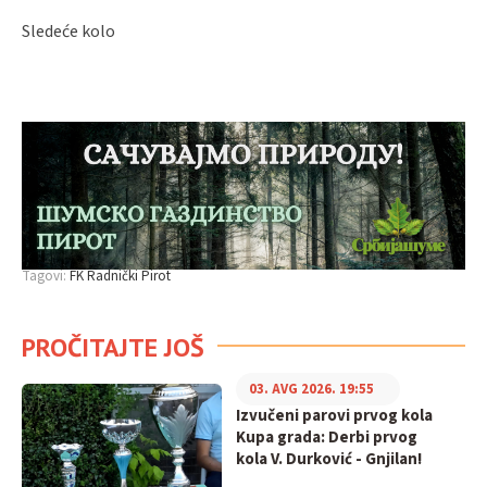
Sledeće kolo
Tagovi:
FK Radnički Pirot
PROČITAJTE JOŠ
03. AVG 2026. 19:55
Izvučeni parovi prvog kola
Kupa grada: Derbi prvog
kola V. Durković - Gnjilan!