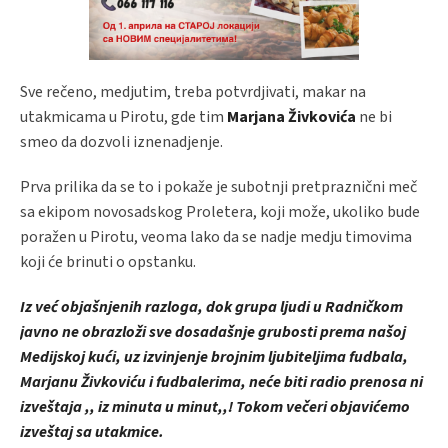
Sve rečeno, medjutim, treba potvrdjivati, makar na
utakmicama u Pirotu, gde tim
Marjana Živkovića
ne bi
smeo da dozvoli iznenadjenje.
Prva prilika da se to i pokaže je subotnji pretpraznični meč
sa ekipom novosadskog Proletera, koji može, ukoliko bude
poražen u Pirotu, veoma lako da se nadje medju timovima
koji će brinuti o opstanku.
Iz već objašnjenih razloga, dok grupa ljudi u Radničkom
javno ne obrazloži sve dosadašnje grubosti prema našoj
Medijskoj kući, uz izvinjenje brojnim ljubiteljima fudbala,
Marjanu Živkoviću i fudbalerima, neće biti radio prenosa ni
izveštaja ,, iz minuta u minut,,! Tokom večeri objavićemo
izveštaj sa utakmice.