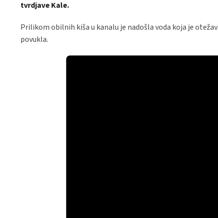
tvrdjave Kale.
Prilikom obilnih kiša u kanalu je nadošla voda koja je oteža
povukla.