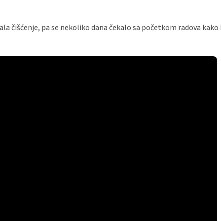
vala čišćenje, pa se nekoliko dana čekalo sa početkom radova kako 