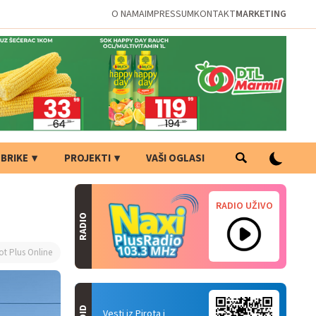
O NAMA
IMPRESSUM
KONTAKT
MARKETING
BRIKE
PROJEKTI
VAŠI OGLASI
RADIO UŽIVO
RADIO
ot Plus Online
Vesti iz Pirota i