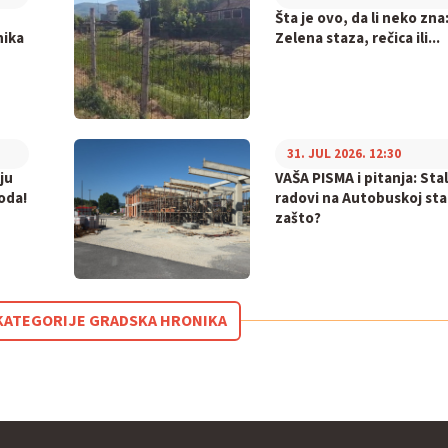
,
Šta je ovo, da li neko zna
nika
Zelena staza, rečica ili...
31. JUL 2026. 12:30
ju
VAŠA PISMA i pitanja: Stal
oda!
radovi na Autobuskoj sta
zašto?
Z KATEGORIJE GRADSKA HRONIKA