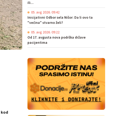
ili...
05. avg 2026. 09:42
Inicijativni Odbor sela Nišor: Da li ovo ta
"većina" stvarno želi?
05. avg 2026. 09:22
Od 17. avgusta nova podrška države
pacijentima
u kod