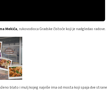
ma Mekića
, rukovodioca Gradske čistoće koji je nadgledao radove.
oženo blato i mulj kojeg najviše ima od mosta koji spaja dve stran