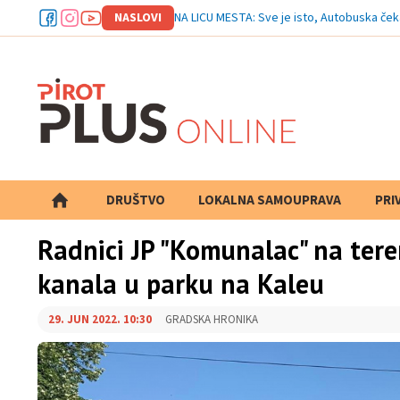
NASLOVI
NA LICU MESTA: Sve je isto, Autobuska če
DRUŠTVO
LOKALNA SAMOUPRAVA
PRETRAGA
PRI
Radnici JP "Komunalac" na tere
kanala u parku na Kaleu
29. JUN 2022. 10:30
GRADSKA HRONIKA