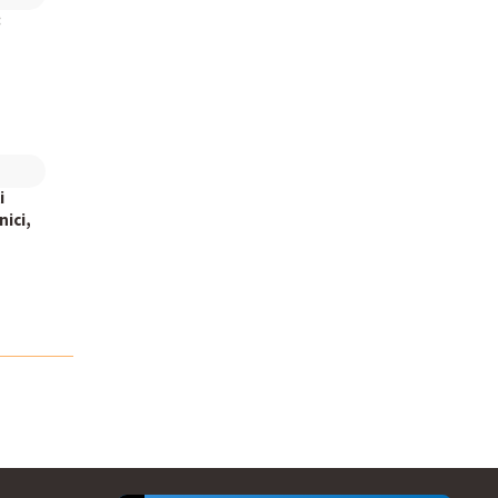
:
i
nici,