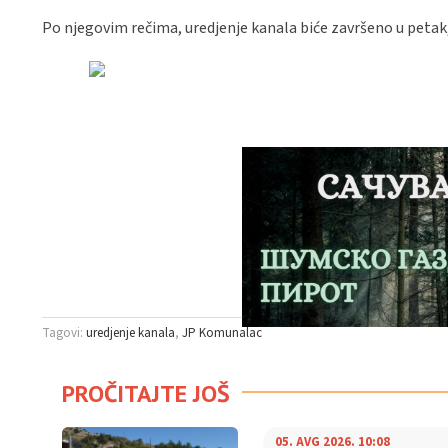
Po njegovim rečima, uredjenje kanala biće završeno u petak,
Tagovi:
uredjenje kanala
JP Komunalac
PROČITAJTE JOŠ
05. AVG 2026. 10:08