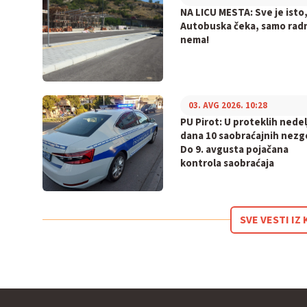
NA LICU MESTA: Sve je isto
Autobuska čeka, samo rad
nema!
03. AVG 2026. 10:28
PU Pirot: U proteklih nedel
dana 10 saobraćajnih nezg
Do 9. avgusta pojačana
kontrola saobraćaja
SVE VESTI I