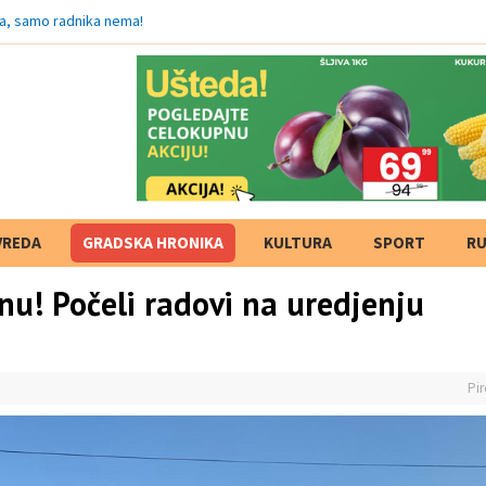
ka, samo radnika nema!
VREDA
GRADSKA HRONIKA
KULTURA
SPORT
RU
nu! Počeli radovi na uredjenju
Pir