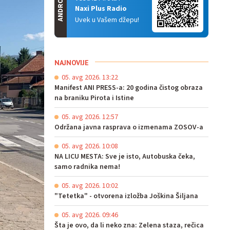
ANDROID
Naxi Plus Radio
Uvek u Vašem džepu!
NAJNOVIJE
05. avg 2026. 13:22
Manifest ANI PRESS-a: 20 godina čistog obraza
na braniku Pirota i Istine
05. avg 2026. 12:57
Održana javna rasprava o izmenama ZOSOV-a
05. avg 2026. 10:08
NA LICU MESTA: Sve je isto, Autobuska čeka,
samo radnika nema!
05. avg 2026. 10:02
"Tetetka" - otvorena izložba Joškina Šiljana
05. avg 2026. 09:46
Šta je ovo, da li neko zna: Zelena staza, rečica