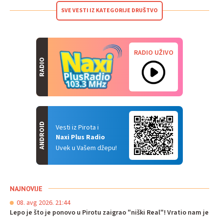
SVE VESTI IZ KATEGORIJE DRUŠTVO
RADIO UŽIVO
RADIO
ANDROID
Vesti iz Pirota i
Naxi Plus Radio
Uvek u Vašem džepu!
NAJNOVIJE
08. avg 2026. 21:44
Lepo je što je ponovo u Pirotu zaigrao "niški Real"! Vratio nam je