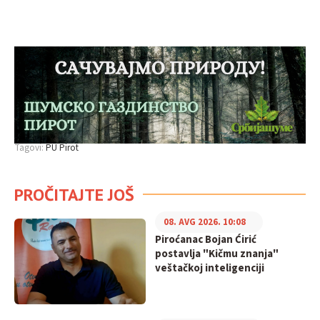
Tagovi:
PU Pirot
PROČITAJTE JOŠ
08. AVG 2026. 10:08
Piroćanac Bojan Ćirić
postavlja "Kičmu znanja"
veštačkoj inteligenciji