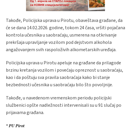
Takođe, Policijska uprava u Pirotu, obaveštava građane, da
će se dana 14.02.2026. godine, tokom 24 časa, vršiti pojačana
kontrola učesnika u saobraćaju, usmerena na otkrivanje
prekršaja upravljanje vozilom pod dejstvom alkohola
angažovanjem svih raspoloživih alkometarskih uređaja.
Policijska uprava u Pirotu apeluje na građane da prilagode
brzinu kretanja vozilom i povećaju opreznost u saobraćaju,
kao i da poštuju sva pravila saobraćaja kako bi stanje
bezbednosti učesnika u saobraćaju bilo što povoljnije.
Takođe, u navedenom vremenskom periodu policijski
službenici opšte nadležnosti intervenisali su u 91 slučaj po
prijavama građana.
* PU Pirot