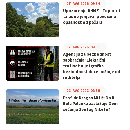
07. AVG 2026. 09:34
Upozorenje RHMZ - Toplotni
talas ne jenjava, povećana
opasnost od požara
07. AVG 2026. 09:31
Agencija za bezbednost
saobraćaja: Električni
trotinet nije igračka -
bezbednost dece počinje od
roditelja
06. AVG 2026. 08:58
Prof. dr Dragan Mitić: Da li
Bela Palanka zaslužuje Dom
sećanja Svetog Nikete?