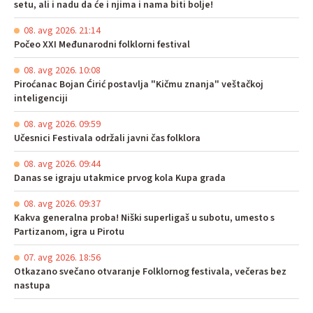
setu, ali i nadu da će i njima i nama biti bolje!
08. avg 2026. 21:14
Počeo XXI Međunarodni folklorni festival
08. avg 2026. 10:08
Piroćanac Bojan Ćirić postavlja "Kičmu znanja" veštačkoj
inteligenciji
08. avg 2026. 09:59
Učesnici Festivala održali javni čas folklora
08. avg 2026. 09:44
Danas se igraju utakmice prvog kola Kupa grada
08. avg 2026. 09:37
Kakva generalna proba! Niški superligaš u subotu, umesto s
Partizanom, igra u Pirotu
07. avg 2026. 18:56
Otkazano svečano otvaranje Folklornog festivala, večeras bez
nastupa