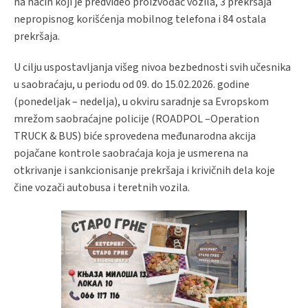
na način koji je predvideo proizvođač vozila, 3 prekršaja
nepropisnog korišćenja mobilnog telefona i 84 ostala
prekršaja.
U cilju uspostavljanja višeg nivoa bezbednosti svih učesnika
u saobraćaju, u periodu od 09. do 15.02.2026. godine
(ponedeljak – nedelja), u okviru saradnje sa Evropskom
mrežom saobraćajne policije (ROADPOL –Operation
TRUCK & BUS) biće sprovedena međunarodna akcija
pojačane kontrole saobraćaja koja je usmerena na
otkrivanje i sankcionisanje prekršaja i krivičnih dela koje
čine vozači autobusa i teretnih vozila.