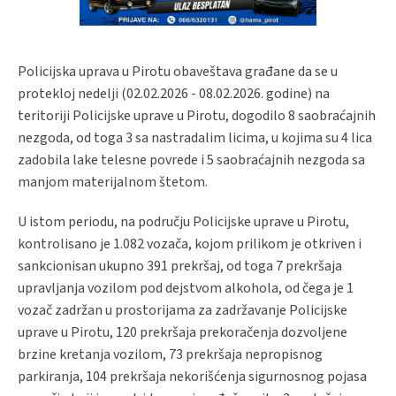
Policijska uprava u Pirotu obaveštava građane da se u
protekloj nedelji (02.02.2026 - 08.02.2026. godine) na
teritoriji Policijske uprave u Pirotu, dogodilo 8 saobraćajnih
nezgoda, od toga 3 sa nastradalim licima, u kojima su 4 lica
zadobila lake telesne povrede i 5 saobraćajnih nezgoda sa
manjom materijalnom štetom.
U istom periodu, na području Policijske uprave u Pirotu,
kontrolisano je 1.082 vozača, kojom prilikom je otkriven i
sankcionisan ukupno 391 prekršaj, od toga 7 prekršaja
upravljanja vozilom pod dejstvom alkohola, od čega je 1
vozač zadržan u prostorijama za zadržavanje Policijske
uprave u Pirotu, 120 prekršaja prekoračenja dozvoljene
brzine kretanja vozilom, 73 prekršaja nepropisnog
parkiranja, 104 prekršaja nekorišćenja sigurnosnog pojasa