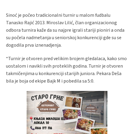
Sinoć je počeo tradicionalni turnir u malom fudbalu
Tanasko Rajić 2013. Miroslav Lilić, član organizacionog
odbora turnira kaže da su najpre igrali stariji pioniri a onda
su počela nadmetanja u seniorskoj konkurenciji gde su se
dogodila prva iznenadjenja.
“Turnir je otvoren pred velikim brojem gledalaca, kako smo
uostalom i navikli svih proteklih godina. Turnir je otvoren
takmičenjima u konkurenciji starijih juniora. Pekara Deša
bila je boja od ekipe Bajk M i pobedila sa 5:0.