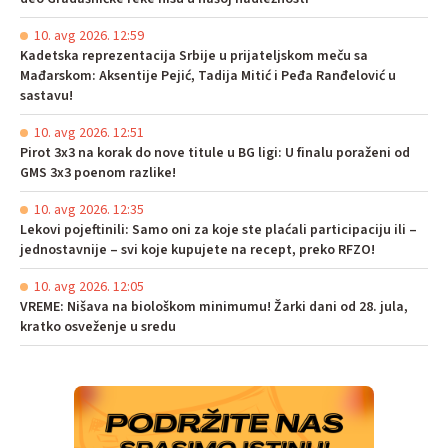
10. avg 2026. 12:59
Kadetska reprezentacija Srbije u prijateljskom meču sa
Mađarskom: Aksentije Pejić, Tadija Mitić i Peđa Ranđelović u
sastavu!
10. avg 2026. 12:51
Pirot 3x3 na korak do nove titule u BG ligi: U finalu poraženi od
GMS 3x3 poenom razlike!
10. avg 2026. 12:35
Lekovi pojeftinili: Samo oni za koje ste plaćali participaciju ili –
jednostavnije – svi koje kupujete na recept, preko RFZO!
10. avg 2026. 12:05
VREME: Nišava na biološkom minimumu! Žarki dani od 28. jula,
kratko osveženje u sredu