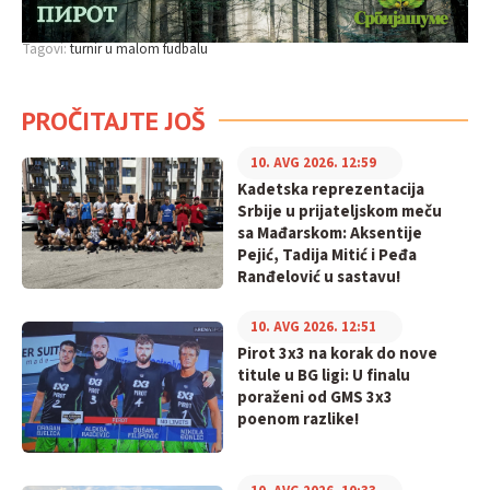
Tagovi:
turnir u malom fudbalu
PROČITAJTE JOŠ
10. AVG 2026. 12:59
Kadetska reprezentacija
Srbije u prijateljskom meču
sa Mađarskom: Aksentije
Pejić, Tadija Mitić i Peđa
Ranđelović u sastavu!
10. AVG 2026. 12:51
Pirot 3x3 na korak do nove
titule u BG ligi: U finalu
poraženi od GMS 3x3
poenom razlike!