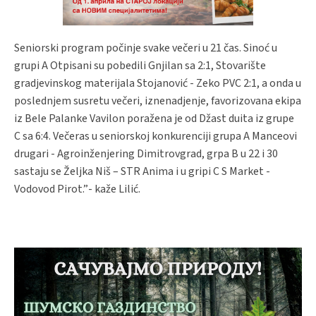
Seniorski program počinje svake večeri u 21 čas. Sinoć u
grupi A Otpisani su pobedili Gnjilan sa 2:1, Stovarište
gradjevinskog materijala Stojanović - Zeko PVC 2:1, a onda u
poslednjem susretu večeri, iznenadjenje, favorizovana ekipa
iz Bele Palanke Vavilon poražena je od Džast duita iz grupe
C sa 6:4. Večeras u seniorskoj konkurenciji grupa A Manceovi
drugari - Agroinženjering Dimitrovgrad, grpa B u 22 i 30
sastaju se Željka Niš – STR Anima i u gripi C S Market -
Vodovod Pirot.”- kaže Lilić.