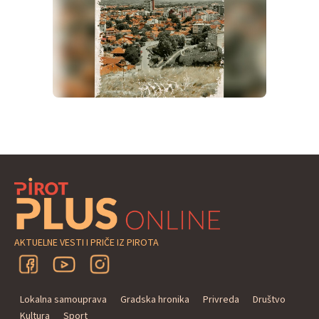
AKTUELNE VESTI I PRIČE IZ PIROTA
Lokalna samouprava
Gradska hronika
Privreda
Društvo
Kultura
Sport