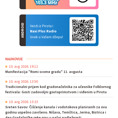
ANDROID
Vesti iz Pirota i
Naxi Plus Radio
Uvek u Vašem džepu!
NAJNOVIJE
10. avg 2026. 19:12
Manifestacija "Romi svome gradu" 11. avgusta
10. avg 2026. 13:50
Tradicionalni prijem kod gradonačelnika za učesnike Folklornog
festivala: Gosti zadovoljni gostoprimstvom i viđenim u Pirotu
10. avg 2026. 13:23
Sreten Savov: Čišćenje kanala i vodotokova planiranih za ovu
godinu uspešno završeno. Nišava, Temštica, Jerma, Bistrica i
deo Gradašničke reke nisu u našoj nadležnosti