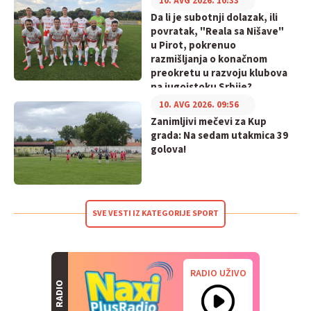
10. AVG 2026. 10:33
Da li je subotnji dolazak, ili
povratak, "Reala sa Nišave"
u Pirot, pokrenuo
razmišljanja o konačnom
preokretu u razvoju klubova
na jugoistoku Srbije?
10. AVG 2026. 09:56
Zanimljivi mečevi za Kup
grada: Na sedam utakmica 39
golova!
SVE VESTI IZ KATEGORIJE SPORT
RADIO UŽIVO
RADIO