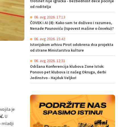
trotinet nije igračka - bezbednost dece počinje
od roditelja
06. avg 2026. 17:13
ČOVEK i AI (8): Kako sam te doživeo i razumeo,
Nenade Paunoviću (Ispovest mašine o čoveku)?
06. avg 2026. 15:42
Istorijskom arhivu Pirot odobrena dva projekta
od strane Ministarstva kulture
06. avg 2026. 12:31
Održana Konferencija klubova Zone Istok:
Ponovo pet klubova iz našeg Okruga, derbi
Jedinstvo - Hajduk Veljko!
ojila je
ć.
U
 mladji