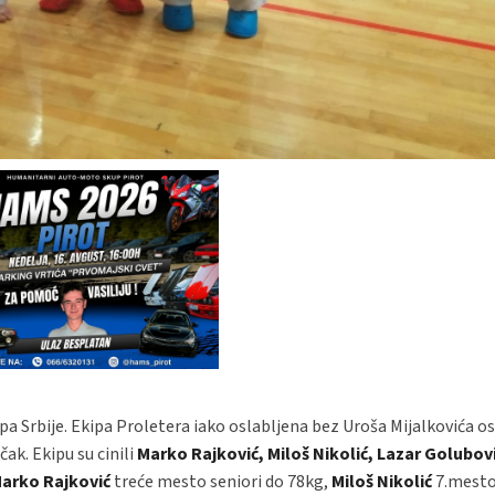
pa Srbije. Ekipa Proletera iako oslabljena bez Uroša Mijalkovića osv
ak. Ekipu su cinili
Marko Rajković, Miloš Nikolić, Lazar Golubovi
arko Rajković
treće mesto seniori do 78kg,
Miloš Nikolić
7.mesto