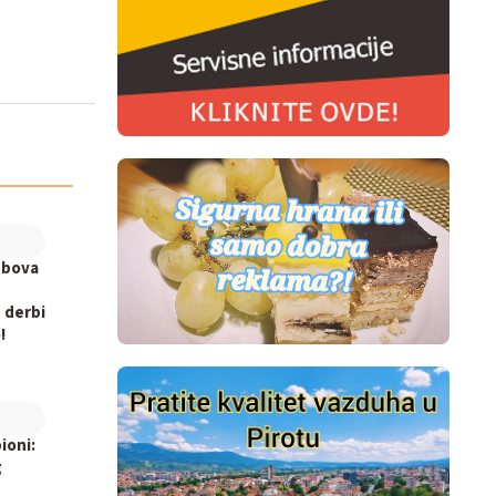
ubova
 derbi
!
ioni:
g