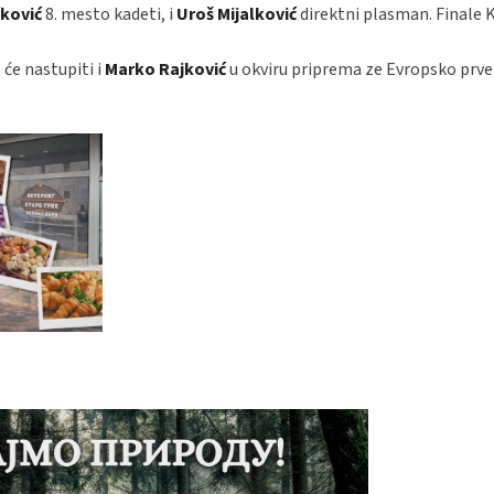
čković
8. mesto kadeti, i
Uroš Mijalković
direktni plasman. Finale 
će nastupiti i
Marko Rajković
u okviru priprema ze Evropsko prv