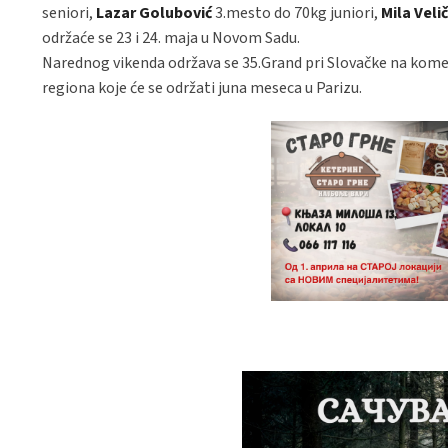
seniori,
Lazar Golubović
3.mesto do 70kg juniori,
Mila Veli
održaće se 23 i 24. maja u Novom Sadu.
Narednog vikenda održava se 35.Grand pri Slovačke na kome 
regiona koje će se održati juna meseca u Parizu.