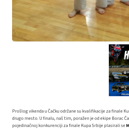
Prošlog vikenda u Čačku održane su kvalifikacije za finale Ku
drugo mesto. U finalu, naš tim, poražen je od ekipe Borac Čač
pojedinačnoj konkurenciji za finale Kupa Srbije plasirali se
M