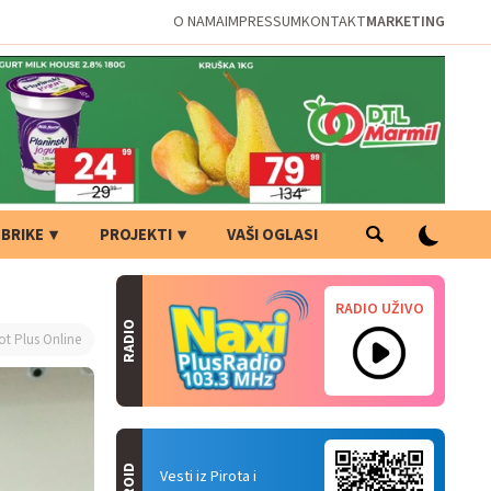
O NAMA
IMPRESSUM
KONTAKT
MARKETING
BRIKE
PROJEKTI
VAŠI OGLASI
RADIO UŽIVO
RADIO
ot Plus Online
Vesti iz Pirota i