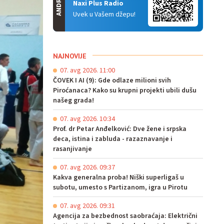
ANDROID
Naxi Plus Radio
Uvek u Vašem džepu!
NAJNOVIJE
07. avg 2026. 11:00
ČOVEK I AI (9): Gde odlaze milioni svih
Piroćanaca? Kako su krupni projekti ubili dušu
našeg grada!
07. avg 2026. 10:34
Prof. dr Petar Anđelković: Dve žene i srpska
deca, istina i zabluda - razaznavanje i
rasanjivanje
07. avg 2026. 09:37
Kakva generalna proba! Niški superligaš u
subotu, umesto s Partizanom, igra u Pirotu
07. avg 2026. 09:31
Agencija za bezbednost saobraćaja: Električni