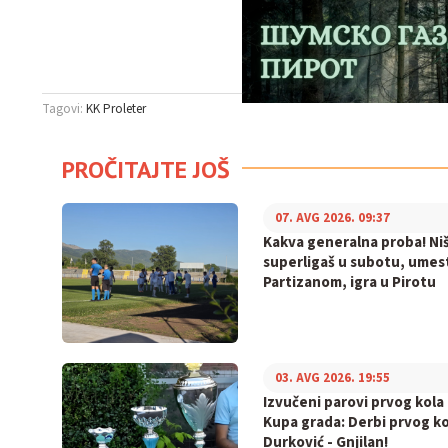
Tagovi:
KK Proleter
PROČITAJTE JOŠ
07. AVG 2026. 09:37
Kakva generalna proba! Niš
superligaš u subotu, umes
Partizanom, igra u Pirotu
03. AVG 2026. 19:55
Izvučeni parovi prvog kola
Kupa grada: Derbi prvog ko
Durković - Gnjilan!