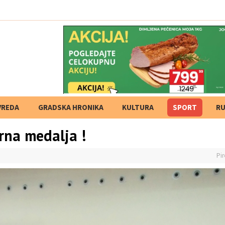
VREDA
GRADSKA HRONIKA
KULTURA
SPORT
RU
brna medalja !
Pir