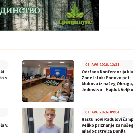
06. AVG 2026. 12:31
ki
Održana Konferencija kl
to s
Zone Istok: Ponovo pet
klubova iz našeg Okruga,
Jedinstvo - Hajduk Veljko
03. AVG 2026. 09:04
Rastu novi Radulovi šamp
la V.
Veliko priznanje za naše
mladog strelca Danila