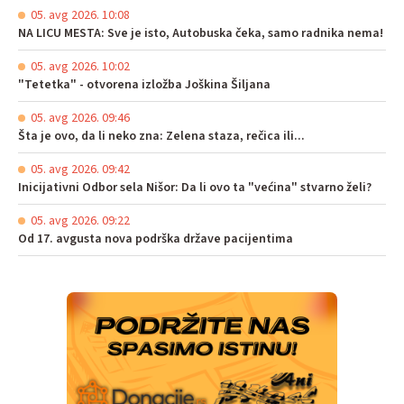
05. avg 2026. 10:08
NA LICU MESTA: Sve je isto, Autobuska čeka, samo radnika nema!
05. avg 2026. 10:02
"Tetetka" - otvorena izložba Joškina Šiljana
05. avg 2026. 09:46
Šta je ovo, da li neko zna: Zelena staza, rečica ili...
05. avg 2026. 09:42
Inicijativni Odbor sela Nišor: Da li ovo ta "većina" stvarno želi?
05. avg 2026. 09:22
Od 17. avgusta nova podrška države pacijentima