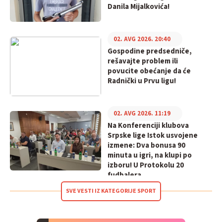
Danila Mijalkovića!
02. AVG 2026. 20:40
Gospodine predsedniče,
rešavajte problem ili
povucite obećanje da će
Radnički u Prvu ligu!
02. AVG 2026. 11:19
Na Konferenciji klubova
Srpske lige Istok usvojene
izmene: Dva bonusa 90
minuta u igri, na klupi po
izboru! U Protokolu 20
fudbalera
SVE VESTI IZ KATEGORIJE SPORT