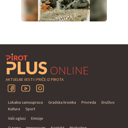
AKTUELNE VESTI I PRIČE IZ PIROTA
Lokalna samouprava
Gradska hronika
Privreda
Društvo
Kultura
Sport
Vaši oglasi
Emisije
O nama
Impressum
Kontakt
Marketing