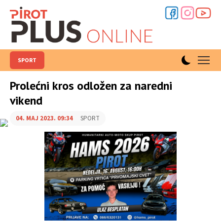
SPORT
Prolećni kros odložen za naredni
vikend
04. MAJ 2023. 09:34
SPORT