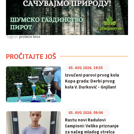
Tagovi:
prolećni kros
PROČITAJTE JOŠ
03. AVG 2026. 19:55
Izvučeni parovi prvog kola
Kupa grada: Derbi prvog
kola V. Durković - Gnjilan!
03. AVG 2026. 09:04
Rastu novi Radulovi
šampioni: Veliko priznanje
za našeg mladog strelca