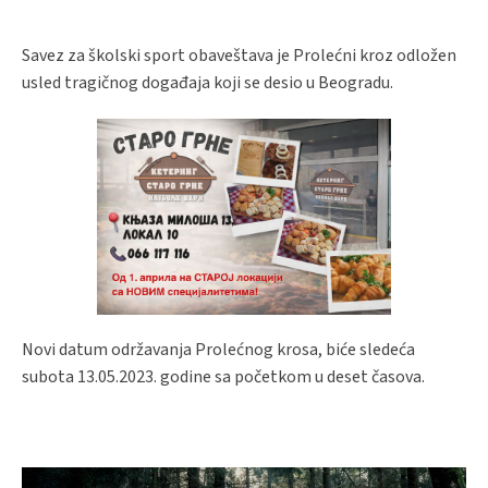
Savez za školski sport obaveštava je Prolećni kroz odložen
usled tragičnog događaja koji se desio u Beogradu.
Novi datum održavanja Prolećnog krosa, biće sledeća
subota 13.05.2023. godine sa početkom u deset časova.