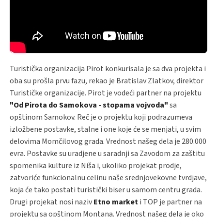
Turistička organizacija Pirot konkurisala je sa dva projekta i
oba su prošla prvu fazu, rekao je Bratislav Zlatkov, direktor
Turističke organizacije. Pirot je vodeći partner na projektu
"Od Pirota do Samokova - stopama vojvoda"
sa
opštinom Samokov. Reč je o projektu koji podrazumeva
izložbene postavke, stalne i one koje će se menjati, u svim
delovima Momčilovog grada. Vrednost našeg dela je 280.000
evra. Postavke su uradjene u saradnji sa Zavodom za zaštitu
spomenika kulture iz Niša i, ukoliko projekat prodje,
zatvoriće funkcionalnu celinu naše srednjovekovne tvrdjave,
koja će tako postati turistički biser u samom centru grada.
Drugi projekat nosi naziv
Etno market
i TOP je partner na
projektu sa opštinom Montana. Vrednost našeg dela je oko