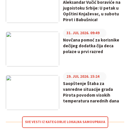
Aleksandar Vučić boraviće na
jugoistoku Srbije: U petak u
Opštini Knjaževac, u subotu
Pirot i Babušnica!
31. JUL 2026. 09:49
Novčana pomoć za korisnike
dečijeg dodatka čija deca
polaze u prvi razred
29. JUL 2026. 15:24
Saopštenje Štaba za
vanredne situacije grada
Pirota povodom visokih
temperatura narednih dana
SVE VESTI IZ KATEGORIJE LOKALNA SAMOUPRAVA