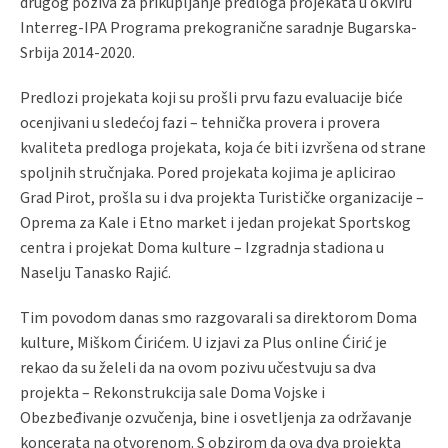
drugog poziva za prikupljanje predloga projekata u okviru
Interreg-IPA Programa prekogranične saradnje Bugarska-
Srbija 2014-2020.
Predlozi projekata koji su prošli prvu fazu evaluacije biće
ocenjivani u sledećoj fazi – tehnička provera i provera
kvaliteta predloga projekata, koja će biti izvršena od strane
spoljnih stručnjaka. Pored projekata kojima je aplicirao
Grad Pirot, prošla su i dva projekta Turističke organizacije –
Oprema za Kale i Etno market i jedan projekat Sportskog
centra i projekat Doma kulture – Izgradnja stadiona u
Naselju Tanasko Rajić.
Tim povodom danas smo razgovarali sa direktorom Doma
kulture, Miškom Ćirićem. U izjavi za Plus online Ćirić je
rekao da su želeli da na ovom pozivu učestvuju sa dva
projekta – Rekonstrukcija sale Doma Vojske i
Obezbeđivanje ozvučenja, bine i osvetljenja za održavanje
koncerata na otvorenom. S obzirom da ova dva projekta