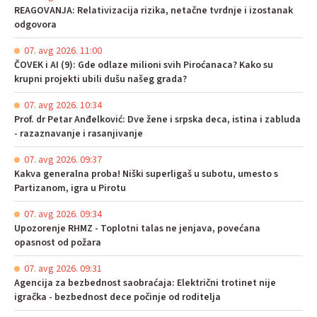
REAGOVANJA: Relativizacija rizika, netačne tvrdnje i izostanak
odgovora
07. avg 2026. 11:00
ČOVEK i AI (9): Gde odlaze milioni svih Piroćanaca? Kako su
krupni projekti ubili dušu našeg grada?
07. avg 2026. 10:34
Prof. dr Petar Anđelković: Dve žene i srpska deca, istina i zabluda
- razaznavanje i rasanjivanje
07. avg 2026. 09:37
Kakva generalna proba! Niški superligaš u subotu, umesto s
Partizanom, igra u Pirotu
07. avg 2026. 09:34
Upozorenje RHMZ - Toplotni talas ne jenjava, povećana
opasnost od požara
07. avg 2026. 09:31
Agencija za bezbednost saobraćaja: Električni trotinet nije
igračka - bezbednost dece počinje od roditelja