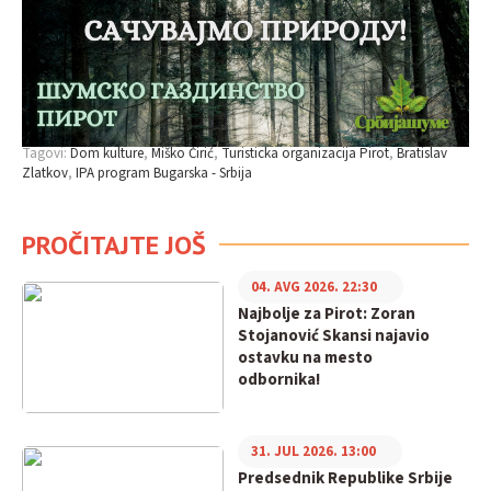
Tagovi:
Dom kulture
Miško Ćirić
Turisticka organizacija Pirot
Bratislav
Zlatkov
IPA program Bugarska - Srbija
PROČITAJTE JOŠ
04. AVG 2026. 22:30
Najbolje za Pirot: Zoran
Stojanović Skansi najavio
ostavku na mesto
odbornika!
31. JUL 2026. 13:00
Predsednik Republike Srbije