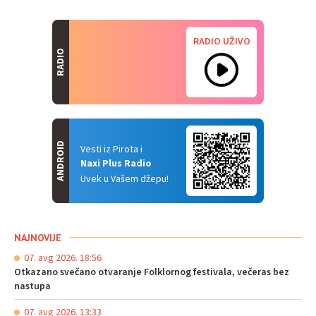
RADIO UŽIVO
RADIO
ANDROID
Vesti iz Pirota i
Naxi Plus Radio
Uvek u Vašem džepu!
NAJNOVIJE
07. avg 2026. 18:56
Otkazano svečano otvaranje Folklornog festivala, večeras bez
nastupa
07. avg 2026. 13:33